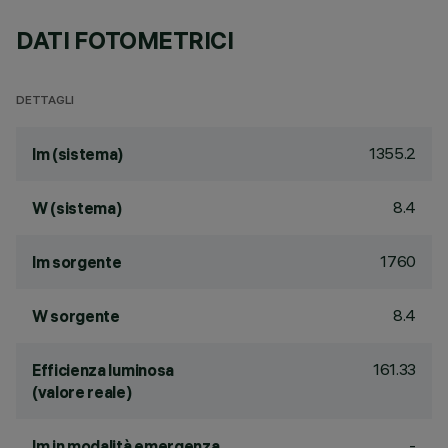
DATI FOTOMETRICI
DETTAGLI
1355.2
lm (sistema)
8.4
W (sistema)
1760
lm sorgente
8.4
W sorgente
161.33
Efficienza luminosa
(valore reale)
-
lm in modalità emergenza