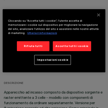
Cliccando su “Accetta tutti i cookie”, l'utente accetta di
memorizzare i cookie sul dispositivo per migliorare la navigazione
COMPONENTI OPZIONALI
del sito, analizzare l'utilizzo del sito e assistere nelle nostre attività
di marketing.
Ulteriori informazioni
Rifiuta tutti
Accetta tutti i cookie
Impostazioni cookie
DATI TECNICI
ULTIMO AGGIORNAMENTO: 05/08/2026
DESCRIZIONE
Apparecchio ad incasso composto da dispositivo sorgente e
raster emittente a 3 celle - modello con componenti di
funzionamento da ordinare separatamente. Versione per