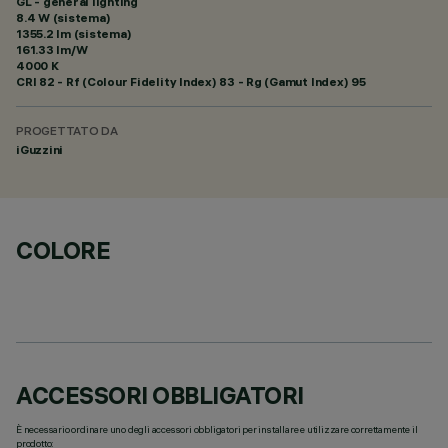
GL - general lighting
8.4 W (sistema)
1355.2 lm (sistema)
161.33 lm/W
4000 K
CRI
82
- Rf (Colour Fidelity Index) 83 - Rg (Gamut Index) 95
PROGETTATO DA
iGuzzini
COLORE
ACCESSORI OBBLIGATORI
È necessario ordinare uno degli accessori obbligatori per installare e utilizzare correttamente il
prodotto: