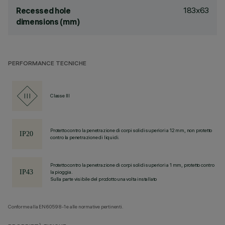
183x63
Recessed hole
dimensions (mm)
PERFORMANCE TECNICHE
Classe III
Protetto contro la penetrazione di corpi solidi superiori a 12 mm, non protetto
contro la penetrazione di liquidi.
Protetto contro la penetrazione di corpi solidi superiori a 1 mm, protetto contro
la pioggia.
Sulla parte visibile del prodotto una volta installato
Conforme alla EN60598-1 e alle normative pertinenti.