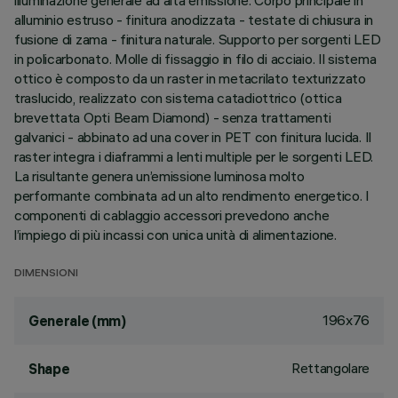
illuminazione generale ad alta emissione. Corpo principale in
alluminio estruso - finitura anodizzata - testate di chiusura in
fusione di zama - finitura naturale. Supporto per sorgenti LED
in policarbonato. Molle di fissaggio in filo di acciaio. Il sistema
ottico è composto da un raster in metacrilato texturizzato
traslucido, realizzato con sistema catadiottrico (ottica
brevettata Opti Beam Diamond) - senza trattamenti
galvanici - abbinato ad una cover in PET con finitura lucida. Il
raster integra i diaframmi a lenti multiple per le sorgenti LED.
La risultante genera un’emissione luminosa molto
performante combinata ad un alto rendimento energetico. I
componenti di cablaggio accessori prevedono anche
l’impiego di più incassi con unica unità di alimentazione.
DIMENSIONI
196x76
Generale (mm)
Rettangolare
Shape