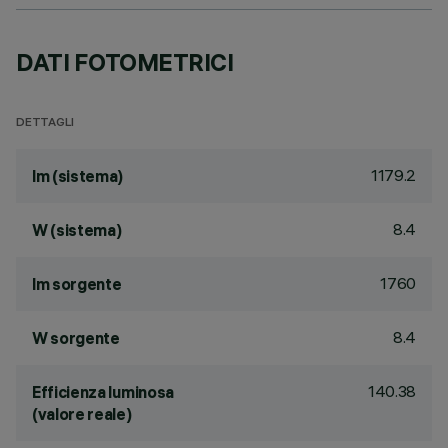
DATI FOTOMETRICI
DETTAGLI
1179.2
lm (sistema)
8.4
W (sistema)
1760
lm sorgente
8.4
W sorgente
140.38
Efficienza luminosa
(valore reale)