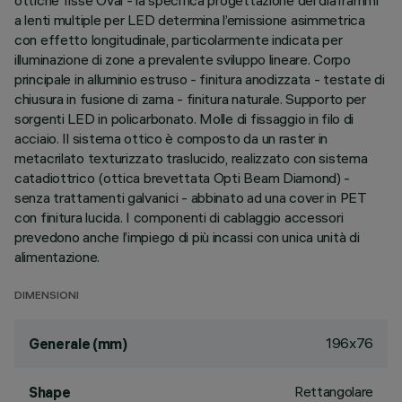
ottiche fisse Oval - la specifica progettazione dei diaframmi
a lenti multiple per LED determina l’emissione asimmetrica
con effetto longitudinale, particolarmente indicata per
illuminazione di zone a prevalente sviluppo lineare. Corpo
principale in alluminio estruso - finitura anodizzata - testate di
chiusura in fusione di zama - finitura naturale. Supporto per
sorgenti LED in policarbonato. Molle di fissaggio in filo di
acciaio. Il sistema ottico è composto da un raster in
metacrilato texturizzato traslucido, realizzato con sistema
catadiottrico (ottica brevettata Opti Beam Diamond) -
senza trattamenti galvanici - abbinato ad una cover in PET
con finitura lucida. I componenti di cablaggio accessori
prevedono anche l’impiego di più incassi con unica unità di
alimentazione.
DIMENSIONI
196x76
Generale (mm)
Rettangolare
Shape