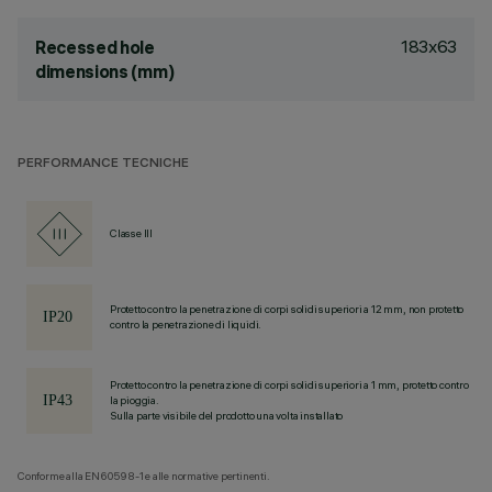
183x63
Recessed hole
dimensions (mm)
PERFORMANCE TECNICHE
Classe III
Protetto contro la penetrazione di corpi solidi superiori a 12 mm, non protetto
contro la penetrazione di liquidi.
Protetto contro la penetrazione di corpi solidi superiori a 1 mm, protetto contro
la pioggia.
Sulla parte visibile del prodotto una volta installato
Conforme alla EN60598-1 e alle normative pertinenti.