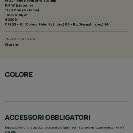
WOL - Wide oval longitudinal
8.4 W (sistema)
1179.2 lm (sistema)
140.38 lm/W
4000 K
CRI
82
- Rf (Colour Fidelity Index) 83 - Rg (Gamut Index) 95
PROGETTATO DA
iGuzzini
COLORE
ACCESSORI OBBLIGATORI
È necessario ordinare uno degli accessori obbligatori per installare e utilizzare correttamente il
prodotto: