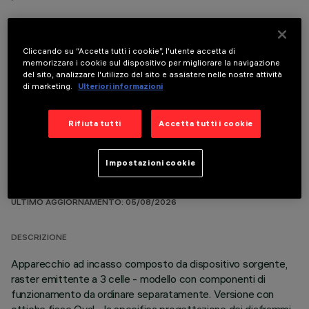
Cliccando su “Accetta tutti i cookie”, l'utente accetta di
memorizzare i cookie sul dispositivo per migliorare la navigazione
del sito, analizzare l'utilizzo del sito e assistere nelle nostre attività
COMPONENTI OPZIONALI
di marketing.
Ulteriori informazioni
Rifiuta tutti
Accetta tutti i cookie
Impostazioni cookie
DATI TECNICI
ULTIMO AGGIORNAMENTO: 05/08/2026
DESCRIZIONE
Apparecchio ad incasso composto da dispositivo sorgente,
raster emittente a 3 celle - modello con componenti di
funzionamento da ordinare separatamente. Versione con