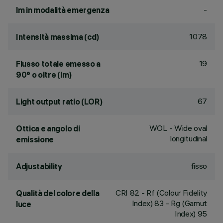
-
lm in modalità emergenza
1078
Intensità massima (cd)
19
Flusso totale emesso a
90° o oltre (lm)
67
Light output ratio (LOR)
WOL - Wide oval
Ottica e angolo di
longitudinal
emissione
fisso
Adjustability
CRI
82
- Rf (Colour Fidelity
Qualità del colore della
Index) 83 - Rg (Gamut
luce
Index) 95