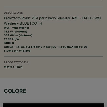
DESCRIZIONE
Proiettore Robin Ø51 per binario Superrail 48V - DALI - Wall
Washer - BLUETOOTH
WW - Wall Washer
18.5 W (sistema)
332.68 lm (sistema)
17.98 lm/W
4000 K
CRI
92
- Rf (Colour Fidelity Index) 90 - Rg (Gamut Index) 98
Bluetooth WiSilica
PROGETTATO DA
Matteo Thun
COLORE