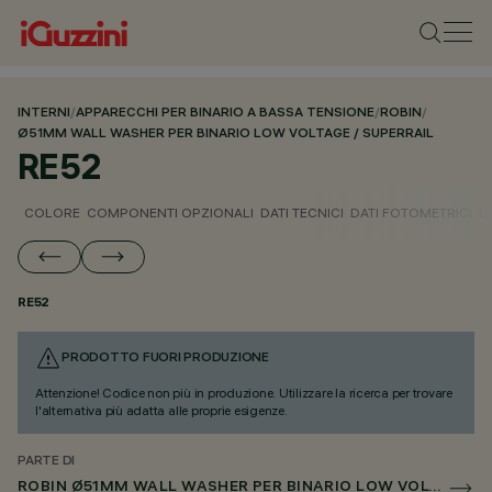
INTERNI
/
APPARECCHI PER BINARIO A BASSA TENSIONE
/
ROBIN
/
Ø51MM WALL WASHER PER BINARIO LOW VOLTAGE / SUPERRAIL
RE52
COLORE
COMPONENTI OPZIONALI
DATI TECNICI
DATI FOTOMETRICI
D
RE52
PRODOTTO FUORI PRODUZIONE
Attenzione! Codice non più in produzione. Utilizzare la ricerca per trovare
l'alternativa più adatta alle proprie esigenze.
PARTE DI
ROBIN Ø51MM WALL WASHER PER BINARIO LOW VOLTAGE / SUPERRAIL