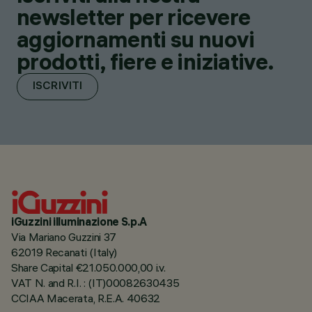
newsletter per ricevere
aggiornamenti su nuovi
prodotti, fiere e iniziative.
ISCRIVITI
iGuzzini illuminazione S.p.A
Via Mariano Guzzini 37
62019 Recanati (Italy)
Share Capital €21.050.000,00 i.v.
VAT N. and R.I. : (IT)00082630435
CCIAA Macerata, R.E.A. 40632