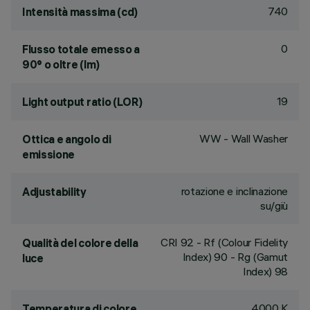
740
Intensità massima (cd)
0
Flusso totale emesso a
90° o oltre (lm)
19
Light output ratio (LOR)
WW - Wall Washer
Ottica e angolo di
emissione
rotazione e inclinazione
Adjustability
su/giù
CRI
92
- Rf (Colour Fidelity
Qualità del colore della
Index) 90 - Rg (Gamut
luce
Index) 98
4000 K
Temperatura di colore