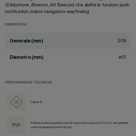
(Eddystone, iBeacon, Alt Beacon) che abilita le funzioni: push
notification, indoor navigation-wayfinding.
DIMENSIONI
209
Generale (mm)
ø51
Diametro (mm)
PERFORMANCE TECNICHE
Classe III
Protetto contro la penetrazione di corpi solidi superiori a 12 mm, non protetto
contro la penetrazione di liquidi.