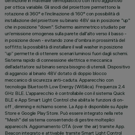
definizione in materiale termoplastico con filtro aggiuntivo
per ottica variabile. Gli snodi del proiettore permettono la
rotazione di 360° e l’inclinazione di 160° con possibilità di
installazione del proiettore su binario 48V sia in posizione "up"
che in posizione "down". Schermo asimmetrico studiato per
un'emissione omogenea sulla parete dall'alto verso il basso -
in posizione down - evitando zone d'ombra in prossimità del
soffitto; la possibilità di installare il wall washer in posizione
”up” permette di ottenere scenari luminosi fuori dagli schemi.
Sistema rapido di connessione elettrica e meccanica
dell’adattatore sul binario senza bisogno di utensili. Dispositivo
di aggancio al binario 48V dotato di doppio blocco
meccanico di sicurezza anti-caduta. Apparecchio con
tecnologia Bluetooth Low Energy (WiSilica). Frequenza 2.4
GHz BLE. L'apparecchio è controllabile con il sistema Quick
BLE e App Smart Light Control che abilita le funzioni di on-
off , dimming e richiamo scene. La App è disponibile su Apple
Store e Google Play Store. Può essere integrato nella rete
"Mesh" del sistema consentendo di gestire molteplici
apparecchi. Aggiornamento OTA (over the air) tramite App.
Beacon integrato e attivabile tramite Smart Light Control