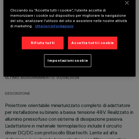
Cliccando su “Accetta tutti i cookie”, l'utente accetta di
memorizzare i cookie sul dispositivo per migliorare la navigazione
del sito, analizzare l'utilizzo del sito e assistere nelle nostre attività
COMPONENTI OPZIONALI
di marketing.
Ulteriori informazioni
Rifiuta tutti
Accetta tutti i cookie
Impostazioni cookie
DATI TECNICI
ULTIMO AGGIORNAMENTO: 03/08/2026
DESCRIZIONE
Proiettore orientabile miniaturizzato completo di adattatore
per installazione su binario a bassa tensione 48V. Realizzato in
alluminio pressofuso con sistema di dissipazione passiva.
L’adattatore in materiale termoplastico include il circuito
driver DC/DC con protocollo Bluetooth. Lente ad alta