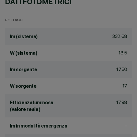
DATI FOTOMETRICI
DETTAGLI
332.68
lm (sistema)
18.5
W (sistema)
1750
lm sorgente
17
W sorgente
17.98
Efficienza luminosa
(valore reale)
-
lm in modalità emergenza