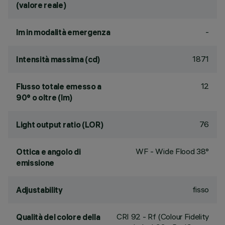
(valore reale)
-
lm in modalità emergenza
1871
Intensità massima (cd)
12
Flusso totale emesso a
90° o oltre (lm)
76
Light output ratio (LOR)
WF - Wide Flood 38°
Ottica e angolo di
emissione
fisso
Adjustability
CRI
92
- Rf (Colour Fidelity
Qualità del colore della