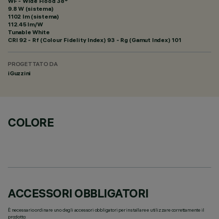
WF - Wide Flood 38°
9.8 W (sistema)
1102 lm (sistema)
112.45 lm/W
Tunable White
CRI
92
- Rf (Colour Fidelity Index) 93 - Rg (Gamut Index) 101
PROGETTATO DA
iGuzzini
COLORE
ACCESSORI OBBLIGATORI
È necessario ordinare uno degli accessori obbligatori per installare e utilizzare correttamente il
prodotto: