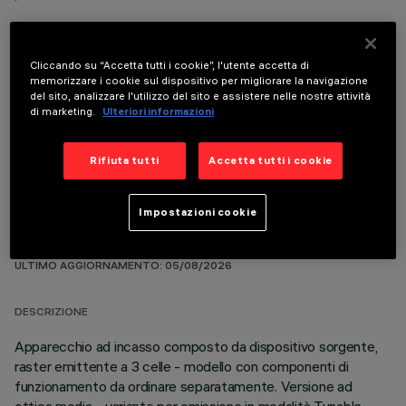
Cliccando su “Accetta tutti i cookie”, l'utente accetta di
memorizzare i cookie sul dispositivo per migliorare la navigazione
del sito, analizzare l'utilizzo del sito e assistere nelle nostre attività
COMPONENTI OPZIONALI
di marketing.
Ulteriori informazioni
Rifiuta tutti
Accetta tutti i cookie
Impostazioni cookie
DATI TECNICI
ULTIMO AGGIORNAMENTO: 05/08/2026
DESCRIZIONE
Apparecchio ad incasso composto da dispositivo sorgente,
raster emittente a 3 celle - modello con componenti di
funzionamento da ordinare separatamente. Versione ad