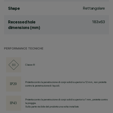
Rettangolare
Shape
183x63
Recessed hole
dimensions (mm)
PERFORMANCE TECNICHE
Classe III
Protetto contro la penetrazione di corpi solidi superiori a 12 mm, non protetto
contro la penetrazione di liquidi.
Protetto contro la penetrazione di corpi solidi superiori a 1 mm, protetto contro
la pioggia.
Sulla parte visibile del prodotto una volta installato