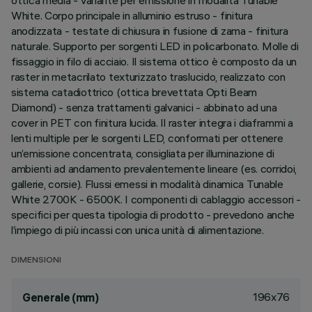
ottica media - variante per emissione in modalità Tunable
White. Corpo principale in alluminio estruso - finitura
anodizzata - testate di chiusura in fusione di zama - finitura
naturale. Supporto per sorgenti LED in policarbonato. Molle di
fissaggio in filo di acciaio. Il sistema ottico è composto da un
raster in metacrilato texturizzato traslucido, realizzato con
sistema catadiottrico (ottica brevettata Opti Beam
Diamond) - senza trattamenti galvanici - abbinato ad una
cover in PET con finitura lucida. Il raster integra i diaframmi a
lenti multiple per le sorgenti LED, conformati per ottenere
un’emissione concentrata, consigliata per illuminazione di
ambienti ad andamento prevalentemente lineare (es. corridoi,
gallerie, corsie). Flussi emessi in modalità dinamica Tunable
White 2700K - 6500K. I componenti di cablaggio accessori -
specifici per questa tipologia di prodotto - prevedono anche
l’impiego di più incassi con unica unità di alimentazione.
DIMENSIONI
196x76
Generale (mm)