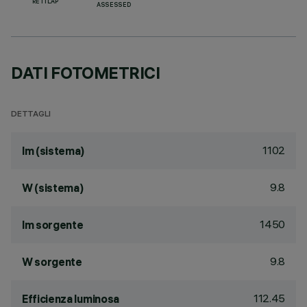
RETILAP
ASSESSED
DATI FOTOMETRICI
DETTAGLI
1102
lm (sistema)
9.8
W (sistema)
1450
lm sorgente
9.8
W sorgente
112.45
Efficienza luminosa