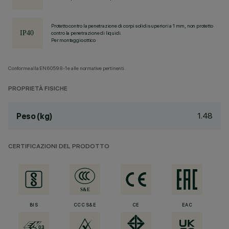
Protetto contro la penetrazione di corpi solidi superiori a 1 mm, non protetto
contro la penetrazione di liquidi.
Per montaggio ottico
Conforme alla EN60598-1 e alle normative pertinenti.
PROPRIETÀ FISICHE
1.48
Peso (kg)
CERTIFICAZIONI DEL PRODOTTO
BIS
CCC S&E
CE
EAC