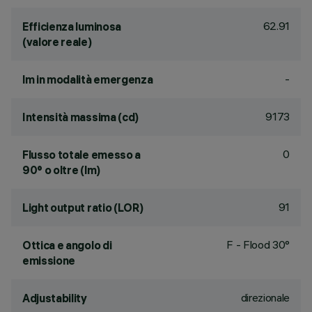
62.91
Efficienza luminosa
(valore reale)
-
lm in modalità emergenza
9173
Intensità massima (cd)
0
Flusso totale emesso a
90° o oltre (lm)
91
Light output ratio (LOR)
F - Flood 30°
Ottica e angolo di
emissione
direzionale
Adjustability