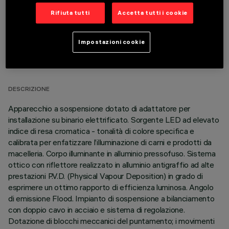
Rifiuta tutti
Accetta tutti i cookie
Impostazioni cookie
DATI TECNICI
ULTIMO AGGIORNAMENTO: 06/08/2026
DESCRIZIONE
Apparecchio a sospensione dotato di adattatore per
installazione su binario elettrificato. Sorgente LED ad elevato
indice di resa cromatica - tonalità di colore specifica e
calibrata per enfatizzare l’illuminazione di carni e prodotti da
macelleria. Corpo illuminante in alluminio pressofuso. Sistema
ottico con riflettore realizzato in alluminio antigraffio ad alte
prestazioni P.V.D. (Physical Vapour Deposition) in grado di
esprimere un ottimo rapporto di efficienza luminosa. Angolo
di emissione Flood. Impianto di sospensione a bilanciamento
con doppio cavo in acciaio e sistema di regolazione.
Dotazione di blocchi meccanici del puntamento; i movimenti