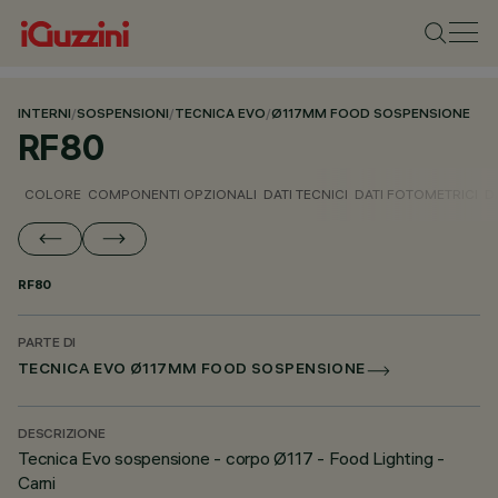
INTERNI
/
SOSPENSIONI
/
TECNICA EVO
/
Ø117MM FOOD SOSPENSIONE
RF80
COLORE
COMPONENTI OPZIONALI
DATI TECNICI
DATI FOTOMETRICI
D
RF80
PARTE DI
TECNICA EVO Ø117MM FOOD SOSPENSIONE
DESCRIZIONE
Tecnica Evo sospensione - corpo Ø117 - Food Lighting -
Carni