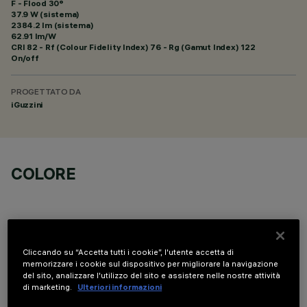
F - Flood 30°
37.9 W (sistema)
2384.2 lm (sistema)
62.91 lm/W
CRI
82
- Rf (Colour Fidelity Index) 76 - Rg (Gamut Index) 122
On/off
PROGETTATO DA
iGuzzini
COLORE
Cliccando su “Accetta tutti i cookie”, l'utente accetta di
memorizzare i cookie sul dispositivo per migliorare la navigazione
COMPONENTI OPZIONALI
del sito, analizzare l'utilizzo del sito e assistere nelle nostre attività
di marketing.
Ulteriori informazioni