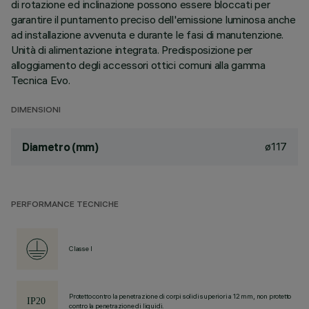
di rotazione ed inclinazione possono essere bloccati per
garantire il puntamento preciso dell'emissione luminosa anche
ad installazione avvenuta e durante le fasi di manutenzione.
Unità di alimentazione integrata. Predisposizione per
alloggiamento degli accessori ottici comuni alla gamma
Tecnica Evo.
DIMENSIONI
ø117
Diametro (mm)
PERFORMANCE TECNICHE
Classe I
Protetto contro la penetrazione di corpi solidi superiori a 12 mm, non protetto
contro la penetrazione di liquidi.