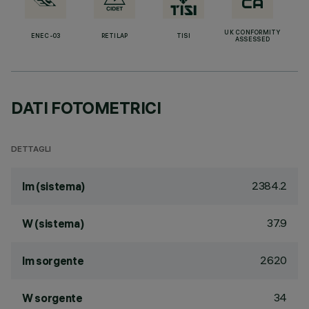
UK CONFORMITY
ENEC-03
RETILAP
TISI
ASSESSED
DATI FOTOMETRICI
DETTAGLI
2384.2
lm (sistema)
37.9
W (sistema)
2620
lm sorgente
34
W sorgente