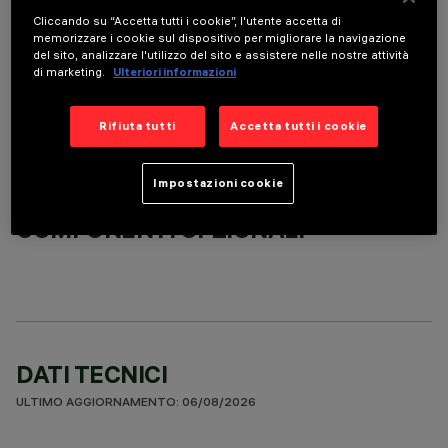
Cliccando su “Accetta tutti i cookie”, l'utente accetta di
memorizzare i cookie sul dispositivo per migliorare la navigazione
ACCESSORI OBBLIGATORI
del sito, analizzare l'utilizzo del sito e assistere nelle nostre attività
di marketing.
Ulteriori informazioni
È necessario ordinare uno degli accessori obbligatori per installare e utilizzare correttamente il
prodotto:
Rifiuta tutti
Accetta tutti i cookie
Impostazioni cookie
COMPONENTI OPZIONALI
DATI TECNICI
ULTIMO AGGIORNAMENTO: 06/08/2026