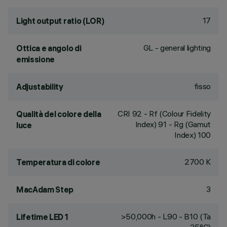
17
Light output ratio (LOR)
GL - general lighting
Ottica e angolo di
emissione
fisso
Adjustability
CRI
92
- Rf (Colour Fidelity
Qualità del colore della
Index) 91 - Rg (Gamut
luce
Index) 100
2700 K
Temperatura di colore
3
MacAdam Step
>50,000h - L90 - B10 (Ta
Lifetime LED 1