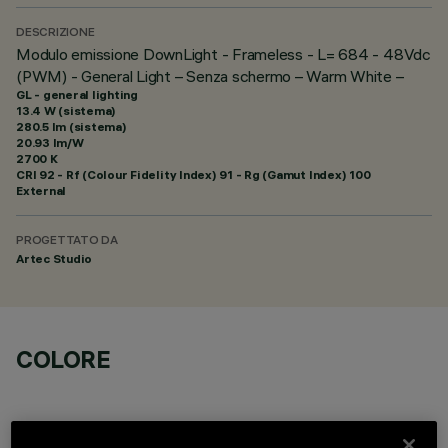
DESCRIZIONE
Modulo emissione DownLight - Frameless - L= 684 - 48Vdc
(PWM) - General Light – Senza schermo – Warm White –
GL - general lighting
13.4 W (sistema)
280.5 lm (sistema)
20.93 lm/W
2700 K
CRI
92
- Rf (Colour Fidelity Index) 91 - Rg (Gamut Index) 100
External
PROGETTATO DA
Artec Studio
COLORE