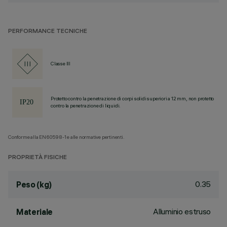
PERFORMANCE TECNICHE
Classe III
Protetto contro la penetrazione di corpi solidi superiori a 12 mm, non protetto
contro la penetrazione di liquidi.
Conforme alla EN60598-1 e alle normative pertinenti.
PROPRIETÀ FISICHE
0.35
Peso (kg)
Alluminio estruso
Materiale