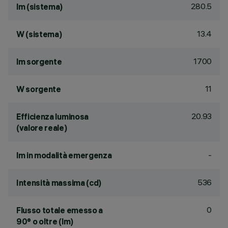
280.5
lm (sistema)
13.4
W (sistema)
1700
lm sorgente
11
W sorgente
20.93
Efficienza luminosa
(valore reale)
-
lm in modalità emergenza
536
Intensità massima (cd)
0
Flusso totale emesso a
90° o oltre (lm)