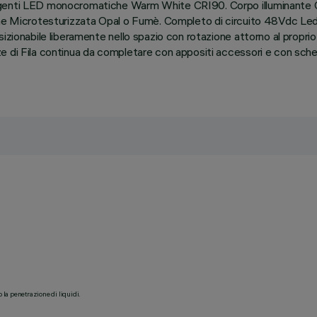
orgenti LED monocromatiche Warm White CRI90. Corpo illuminante G
one Microtesturizzata Opal o Fumè. Completo di circuito 48Vdc Led
zionabile liberamente nello spazio con rotazione attorno al proprio a
 di Fila continua da completare con appositi accessori e con scherm
o la penetrazione di liquidi.