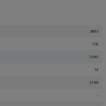
386.1
17.8
2340
14
21.69
-