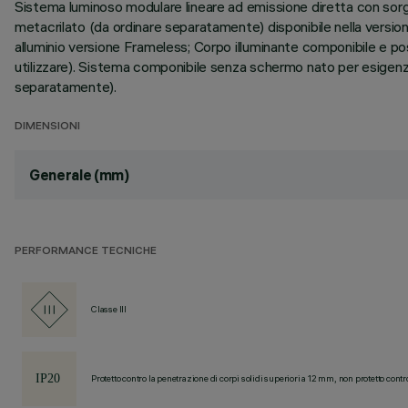
Sistema luminoso modulare lineare ad emissione diretta con s
metacrilato (da ordinare separatamente) disponibile nella versi
alluminio versione Frameless; Corpo illuminante componibile e posi
utilizzare). Sistema componibile senza schermo nato per esigenze
separatamente).
DIMENSIONI
Generale (mm)
PERFORMANCE TECNICHE
Classe III
Protetto contro la penetrazione di corpi solidi superiori a 12 mm, non protetto contr