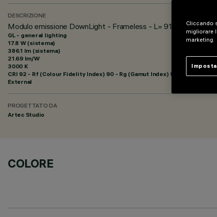
DESCRIZIONE
Cliccando s
Modulo emissione DownLight - Frameless - L= 912 - 48Vdc (P
migliorare l
GL - general lighting
marketing.
17.8 W (sistema)
386.1 lm (sistema)
21.69 lm/W
3000 K
Imposta
CRI
92
- Rf (Colour Fidelity Index) 90 - Rg (Gamut Index) 97
External
PROGETTATO DA
Artec Studio
COLORE