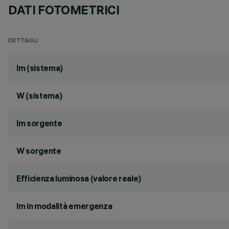
DATI FOTOMETRICI
DETTAGLI
lm (sistema)
W (sistema)
lm sorgente
W sorgente
Efficienza luminosa (valore reale)
lm in modalità emergenza