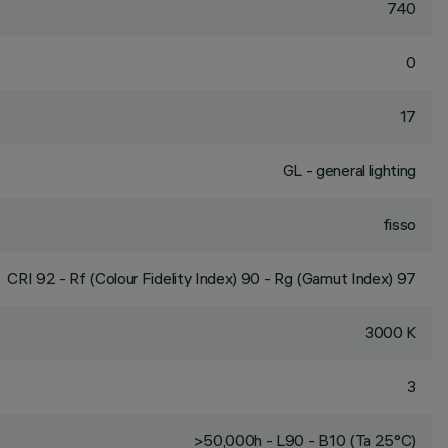
740
0
17
GL - general lighting
fisso
CRI
92
- Rf (Colour Fidelity Index) 90 - Rg (Gamut Index) 97
3000 K
3
>50,000h - L90 - B10 (Ta 25°C)