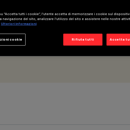
u “Accetta tutti i cookie”, l'utente accetta di memorizzare i cookie sul dispositi
WM) - General Light – Senza schermo – Warm White –
a navigazione del sito, analizzare l'utilizzo del sito e assistere nelle nostre attivi
Ulteriori informazioni
zioni cookie
Rifiuta tutti
Accetta tut