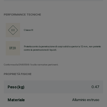
PERFORMANCE TECNICHE
Classe III
Protetto contro la penetrazione di corpi solidi superiori a 12 mm, non protetto
contro la penetrazione di liquidi.
Conforme alla EN60598-1 e alle normative pertinenti.
PROPRIETÀ FISICHE
0.47
Peso (kg)
Alluminio estruso
Materiale