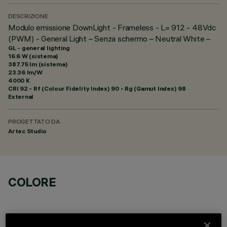
DESCRIZIONE
Modulo emissione DownLight - Frameless - L= 912 - 48Vdc
(PWM) - General Light – Senza schermo – Neutral White –
GL - general lighting
16.6 W (sistema)
387.75 lm (sistema)
23.36 lm/W
4000 K
CRI
92
- Rf (Colour Fidelity Index) 90 - Rg (Gamut Index) 98
External
PROGETTATO DA
Artec Studio
COLORE