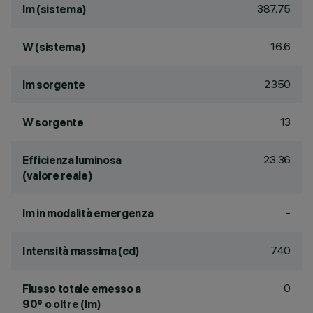
387.75
lm (sistema)
16.6
W (sistema)
2350
lm sorgente
13
W sorgente
23.36
Efficienza luminosa
(valore reale)
-
lm in modalità emergenza
740
Intensità massima (cd)
0
Flusso totale emesso a
90° o oltre (lm)