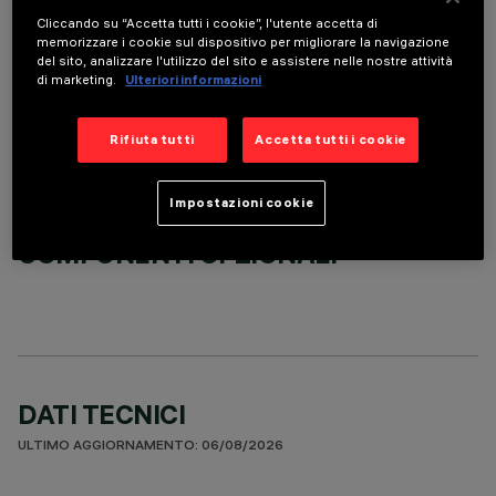
Cliccando su “Accetta tutti i cookie”, l'utente accetta di
memorizzare i cookie sul dispositivo per migliorare la navigazione
ACCESSORI OBBLIGATORI
del sito, analizzare l'utilizzo del sito e assistere nelle nostre attività
di marketing.
Ulteriori informazioni
È necessario ordinare uno degli accessori obbligatori per installare e utilizzare correttamente il
prodotto:
Rifiuta tutti
Accetta tutti i cookie
Impostazioni cookie
COMPONENTI OPZIONALI
DATI TECNICI
ULTIMO AGGIORNAMENTO: 06/08/2026