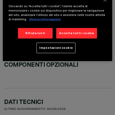
Cliccando su “Accetta tutti i cookie”, l'utente accetta di
memorizzare i cookie sul dispositivo per migliorare la navigazione
del sito, analizzare l'utilizzo del sito e assistere nelle nostre attività
ACCESSORI OBBLIGATORI
di marketing.
Ulteriori informazioni
È necessario ordinare uno degli accessori obbligatori per installare e utilizzare correttamente il
prodotto:
Rifiuta tutti
Accetta tutti i cookie
Impostazioni cookie
COMPONENTI OPZIONALI
DATI TECNICI
ULTIMO AGGIORNAMENTO: 06/08/2026