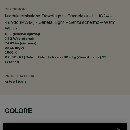
DESCRIZIONE
Modulo emissione DownLight - Frameless - L= 1824 -
48Vdc (PWM) - General Light – Senza schermo – Warm
White –
GL - general lighting
33.2 W (sistema)
749.1 lm (sistema)
22.56 lm/W
3500 K
CRI
92
- Rf (Colour Fidelity Index) 90 - Rg (Gamut Index) 99
External
PROGETTATO DA
Artec Studio
COLORE