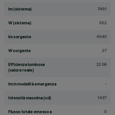
749.1
lm (sistema)
33.2
W (sistema)
4540
lm sorgente
27
W sorgente
22.56
Efficienza luminosa
(valore reale)
-
lm in modalità emergenza
1437
Intensità massima (cd)
0
Flusso totale emesso a