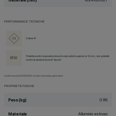
Generale (mm)
PERFORMANCE TECNICHE
Classe III
Protetto contro la penetrazione di corpi solidi superiori a 12 mm, non protetto
contro la penetrazione di liquidi.
Conforme alla EN60598-1 e alle normative pertinenti.
PROPRIETÀ FISICHE
0.95
Peso (kg)
Alluminio estruso
Materiale