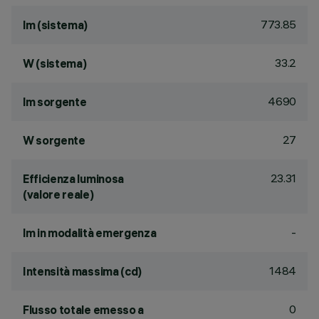
773.85
lm (sistema)
33.2
W (sistema)
4690
lm sorgente
27
W sorgente
23.31
Efficienza luminosa
(valore reale)
-
lm in modalità emergenza
1484
Intensità massima (cd)
0
Flusso totale emesso a