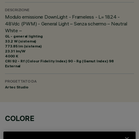
DESCRIZIONE
Modulo emissione DownLight - Frameless - L= 1824 -
48Vdc (PWM) - General Light – Senza schermo – Neutral
White –
GL - general lighting
33.2 W (sistema)
773.85 lm (sistema)
23.31 lm/W
4000 K
CRI
92
- Rf (Colour Fidelity Index) 90 - Rg (Gamut Index) 98
External
PROGETTATO DA
Artec Studio
COLORE