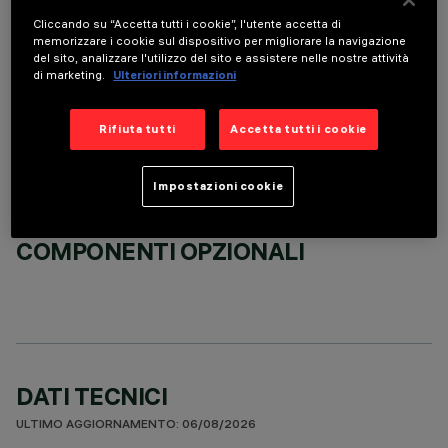
Cliccando su “Accetta tutti i cookie”, l'utente accetta di
memorizzare i cookie sul dispositivo per migliorare la navigazione
del sito, analizzare l'utilizzo del sito e assistere nelle nostre attività
ACCESSORI OBBLIGATORI
di marketing.
Ulteriori informazioni
È necessario ordinare uno degli accessori obbligatori per installare e utilizzare correttamente il
prodotto:
Rifiuta tutti
Accetta tutti i cookie
Impostazioni cookie
COMPONENTI OPZIONALI
DATI TECNICI
ULTIMO AGGIORNAMENTO: 06/08/2026