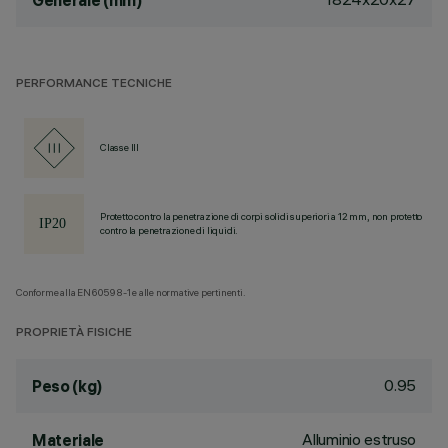
Generale (mm)
PERFORMANCE TECNICHE
Classe III
Protetto contro la penetrazione di corpi solidi superiori a 12 mm, non protetto
contro la penetrazione di liquidi.
Conforme alla EN60598-1 e alle normative pertinenti.
PROPRIETÀ FISICHE
0.95
Peso (kg)
Alluminio estruso
Materiale