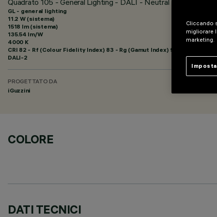
Quadrato 105 - General Lighting - DALI - Neutral White
GL - general lighting
11.2 W (sistema)
Cliccando s
1518 lm (sistema)
migliorare l
135.54 lm/W
marketing.
4000 K
CRI
82
- Rf (Colour Fidelity Index) 83 - Rg (Gamut Index) 94
DALI-2
Imposta
PROGETTATO DA
iGuzzini
COLORE
DATI TECNICI