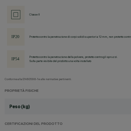
Classe II
Protetto contro la penetrazione di corpi solidi superiori a 12 mm, non protetto contr
Protetto contro la penetrazione della polvere, protetto contro gli spruzzi.
Sulla parte visibile del prodotto una volta installato
Conforme alla EN60598-1 e alle normative pertinenti.
PROPRIETÀ FISICHE
Peso (kg)
CERTIFICAZIONI DEL PRODOTTO