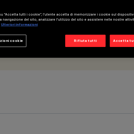
u “Accetta tutti i cookie”, l'utente accetta di memorizzare i cookie sul dispositi
a navigazione del sito, analizzare l'utilizzo del sito e assistere nelle nostre attivi
Ulteriori informazioni
zioni cookie
Rifiuta tutti
Accetta tut