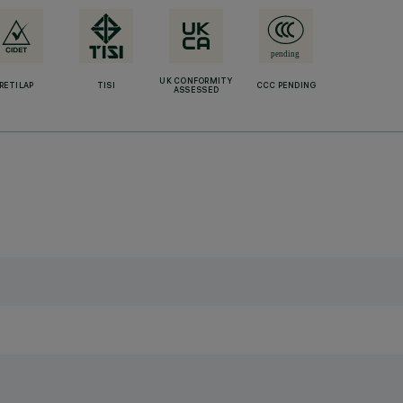
UK CONFORMITY
RETILAP
TISI
CCC PENDING
ASSESSED