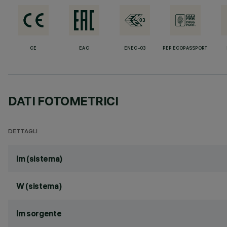
CE
EAC
ENEC-03
PEP ECOPASSPORT
DATI FOTOMETRICI
DETTAGLI
lm (sistema)
W (sistema)
lm sorgente