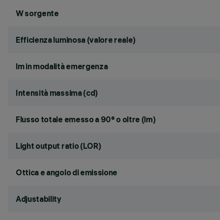
W sorgente
Efficienza luminosa (valore reale)
lm in modalità emergenza
Intensità massima (cd)
Flusso totale emesso a 90° o oltre (lm)
Light output ratio (LOR)
Ottica e angolo di emissione
Adjustability