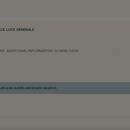
ACE
/
LUCE GENERALE
ONE
ADDITIONAL INFORMATION
DOWNLOADS
nativa più adatta alle proprie esigenze.