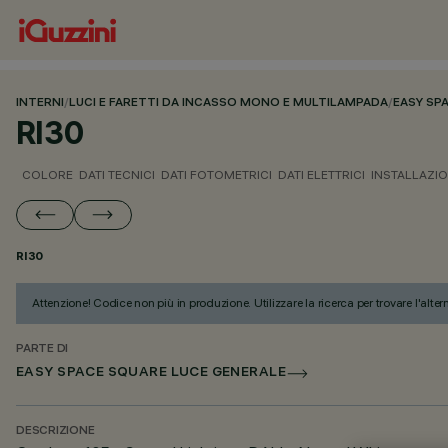
INTERNI
/
LUCI E FARETTI DA INCASSO MONO E MULTILAMPADA
/
EASY SP
RI30
COLORE
DATI TECNICI
DATI FOTOMETRICI
DATI ELETTRICI
INSTALLAZI
RI30
Attenzione! Codice non più in produzione. Utilizzare la ricerca per trovare l'alter
PARTE DI
EASY SPACE SQUARE LUCE GENERALE
DESCRIZIONE