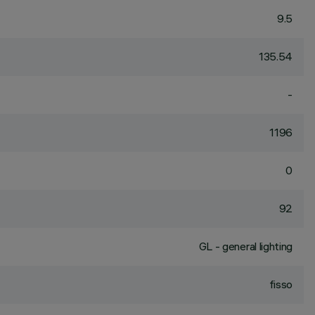
9.5
135.54
-
1196
0
92
GL - general lighting
fisso