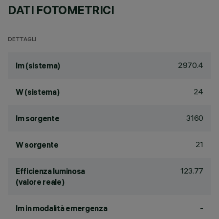
DATI FOTOMETRICI
DETTAGLI
2970.4
lm (sistema)
24
W (sistema)
3160
lm sorgente
21
W sorgente
123.77
Efficienza luminosa
(valore reale)
-
lm in modalità emergenza