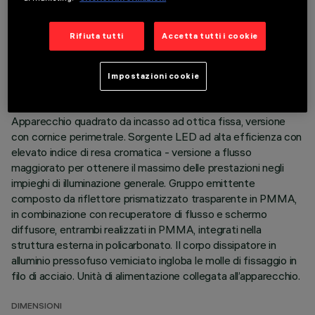
DATI TECNICI
Rifiuta tutti
Accetta tutti i cookie
ULTIMO AGGIORNAMENTO: 06/08/2026
Impostazioni cookie
DESCRIZIONE
Apparecchio quadrato da incasso ad ottica fissa, versione
con cornice perimetrale. Sorgente LED ad alta efficienza con
elevato indice di resa cromatica - versione a flusso
maggiorato per ottenere il massimo delle prestazioni negli
impieghi di illuminazione generale. Gruppo emittente
composto da riflettore prismatizzato trasparente in PMMA,
in combinazione con recuperatore di flusso e schermo
diffusore, entrambi realizzati in PMMA, integrati nella
struttura esterna in policarbonato. Il corpo dissipatore in
alluminio pressofuso verniciato ingloba le molle di fissaggio in
filo di acciaio. Unità di alimentazione collegata all’apparecchio.
DIMENSIONI