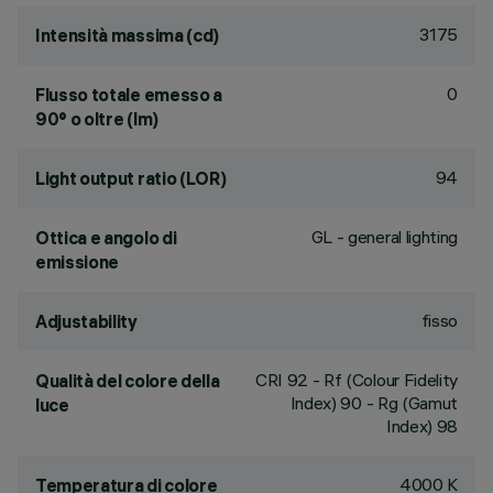
3175
Intensità massima (cd)
0
Flusso totale emesso a
90° o oltre (lm)
94
Light output ratio (LOR)
GL - general lighting
Ottica e angolo di
emissione
fisso
Adjustability
CRI
92
- Rf (Colour Fidelity
Qualità del colore della
Index) 90 - Rg (Gamut
luce
Index) 98
4000 K
Temperatura di colore