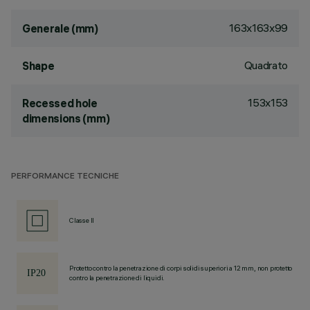
163x163x99
Generale (mm)
Quadrato
Shape
153x153
Recessed hole
dimensions (mm)
PERFORMANCE TECNICHE
Classe II
Protetto contro la penetrazione di corpi solidi superiori a 12 mm, non protetto
contro la penetrazione di liquidi.