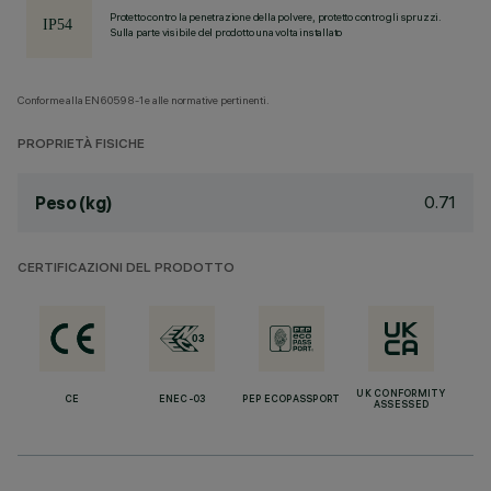
Protetto contro la penetrazione della polvere, protetto contro gli spruzzi.
Sulla parte visibile del prodotto una volta installato
Conforme alla EN60598-1 e alle normative pertinenti.
PROPRIETÀ FISICHE
0.71
Peso (kg)
CERTIFICAZIONI DEL PRODOTTO
UK CONFORMITY
CE
ENEC-03
PEP ECOPASSPORT
ASSESSED