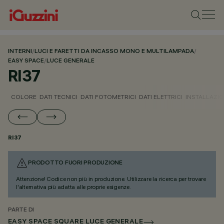
INTERNI
/
LUCI E FARETTI DA INCASSO MONO E MULTILAMPADA
/
EASY SPACE
/
LUCE GENERALE
RI37
COLORE
DATI TECNICI
DATI FOTOMETRICI
DATI ELETTRICI
INSTALLAZI
RI37
PRODOTTO FUORI PRODUZIONE
Attenzione! Codice non più in produzione. Utilizzare la ricerca per trovare
l'alternativa più adatta alle proprie esigenze.
PARTE DI
EASY SPACE SQUARE LUCE GENERALE