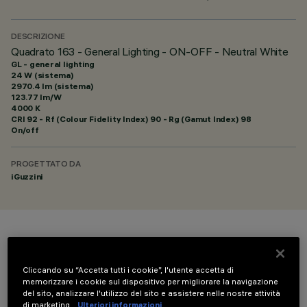
DESCRIZIONE
Quadrato 163 - General Lighting - ON-OFF - Neutral White
GL - general lighting
24 W (sistema)
2970.4 lm (sistema)
123.77 lm/W
4000 K
CRI
92
- Rf (Colour Fidelity Index) 90 - Rg (Gamut Index) 98
On/off
PROGETTATO DA
iGuzzini
COLORE
Cliccando su “Accetta tutti i cookie”, l'utente accetta di
memorizzare i cookie sul dispositivo per migliorare la navigazione
del sito, analizzare l'utilizzo del sito e assistere nelle nostre attività
di marketing.
Ulteriori informazioni