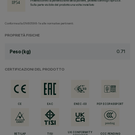
Protetto contro la penetrazione della polvere, protetto contro gli spruzzi.
Sulla parte visibile del prodotto una volta installato
Conforme alla EN60598-1 e alle normative pertinenti.
PROPRIETÀ FISICHE
0.71
Peso (kg)
CERTIFICAZIONI DEL PRODOTTO
CE
EAC
ENEC-03
PEP ECOPASSPORT
UK CONFORMITY
RETILAP
TISI
CCC PENDING