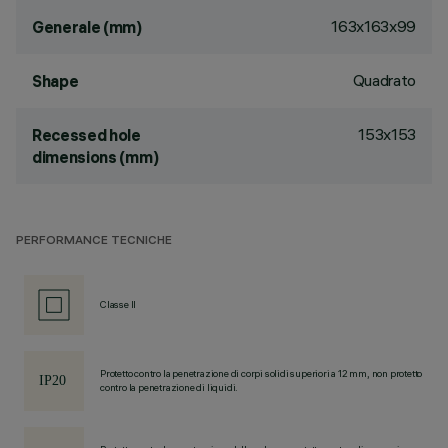
163x163x99
Generale (mm)
Quadrato
Shape
153x153
Recessed hole
dimensions (mm)
PERFORMANCE TECNICHE
Classe II
Protetto contro la penetrazione di corpi solidi superiori a 12 mm, non protetto
contro la penetrazione di liquidi.