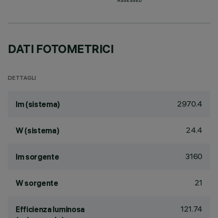
ASSESSED
DATI FOTOMETRICI
DETTAGLI
2970.4
lm (sistema)
24.4
W (sistema)
3160
lm sorgente
21
W sorgente
121.74
Efficienza luminosa