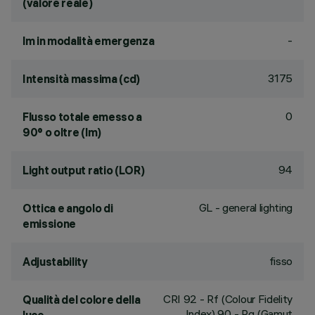
(valore reale)
-
lm in modalità emergenza
3175
Intensità massima (cd)
0
Flusso totale emesso a
90° o oltre (lm)
94
Light output ratio (LOR)
GL - general lighting
Ottica e angolo di
emissione
fisso
Adjustability
CRI
92
- Rf (Colour Fidelity
Qualità del colore della
Index) 90 - Rg (Gamut