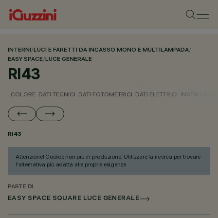
INTERNI
/
LUCI E FARETTI DA INCASSO MONO E MULTILAMPADA
/
EASY SPACE
/
LUCE GENERALE
RI43
COLORE
DATI TECNICI
DATI FOTOMETRICI
DATI ELETTRICI
INSTALLAZI
RI43
Attenzione! Codice non più in produzione. Utilizzare la ricerca per trovare
l'alternativa più adatta alle proprie esigenze.
PARTE DI
EASY SPACE SQUARE LUCE GENERALE