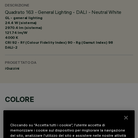
DESCRIZIONE
Quadrato 163 - General Lighting - DALI - Neutral White
GL - general lighting
24.4 W (sistema)
2970.4 lm (sistema)
121.74 lm/W
4000 K
CRI
92
- Rf (Colour Fidelity Index) 90 - Rg (Gamut Index) 98
DALI-2
PROGETTATO DA
iGuzzini
COLORE
Cliccando su “Accetta tutti i cookie”, l'utente accetta di
memorizzare i cookie sul dispositivo per migliorare la navigazione
del sito, analizzare l'utilizzo del sito e assistere nelle nostre attività