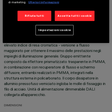
di marketing.
Ulteriori informazioni
DATI TECNICI
ULTIMO AGGIORNAMENTO: 06/08/2026
Rifiuta tutti
Accetta tutti i cookie
DESCRIZIONE
Impostazioni cookie
Apparecchio quadrato da incasso ad ottica fissa, versione
con cornice perimetrale. Sorgente LED ad alta efficienza con
elevato indice di resa cromatica - versione a flusso
maggiorato per ottenere il massimo delle prestazioni negli
impieghi di illuminazione generale. Gruppo emittente
composto da riflettore prismatizzato trasparente in PMMA,
in combinazione con recuperatore di flusso e schermo
diffusore, entrambi realizzati in PMMA, integrati nella
struttura esterna in policarbonato. Il corpo dissipatore in
alluminio pressofuso verniciato ingloba le molle di fissaggio in
filo di acciaio. Unità di alimentazione dimmerabile DALI
collegata all’apparecchio.
DIMENSIONI