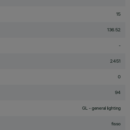
15
136.52
-
2451
0
94
GL - general lighting
fisso