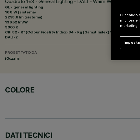
Quadrato 163 - General Lighting - DALI - Warm White - Low O
GL - general lighting
16.8 W (sistema)
Cliccando s
2293.6 lm (sistema)
migliorare l
136.52 lm/W
marketing.
3000 K
CRI
82
- Rf (Colour Fidelity Index) 84 - Rg (Gamut Index) 95
DALI-2
Imposta
PROGETTATO DA
iGuzzini
COLORE
DATI TECNICI