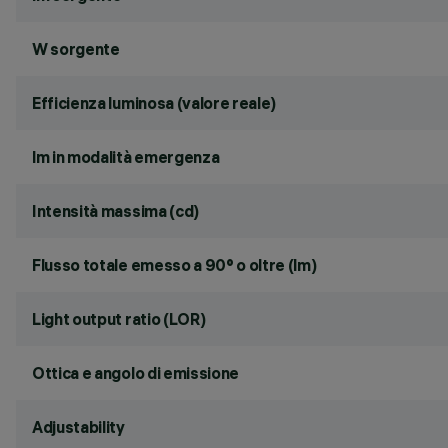
W sorgente
Efficienza luminosa (valore reale)
lm in modalità emergenza
Intensità massima (cd)
Flusso totale emesso a 90° o oltre (lm)
Light output ratio (LOR)
Ottica e angolo di emissione
Adjustability