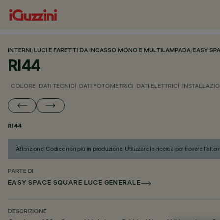
INTERNI
/
LUCI E FARETTI DA INCASSO MONO E MULTILAMPADA
/
EASY SP
RI44
COLORE
DATI TECNICI
DATI FOTOMETRICI
DATI ELETTRICI
INSTALLAZI
RI44
Attenzione! Codice non più in produzione. Utilizzare la ricerca per trovare l'alter
PARTE DI
EASY SPACE SQUARE LUCE GENERALE
DESCRIZIONE