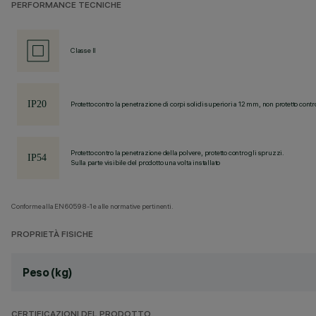
PERFORMANCE TECNICHE
Classe II
Protetto contro la penetrazione di corpi solidi superiori a 12 mm, non protetto contr
Protetto contro la penetrazione della polvere, protetto contro gli spruzzi.
Sulla parte visibile del prodotto una volta installato
Conforme alla EN60598-1 e alle normative pertinenti.
PROPRIETÀ FISICHE
Peso (kg)
CERTIFICAZIONI DEL PRODOTTO