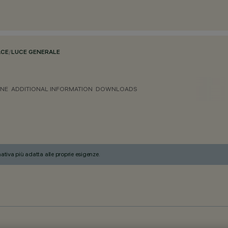
ACE
/
LUCE GENERALE
ONE
ADDITIONAL INFORMATION
DOWNLOADS
nativa più adatta alle proprie esigenze.