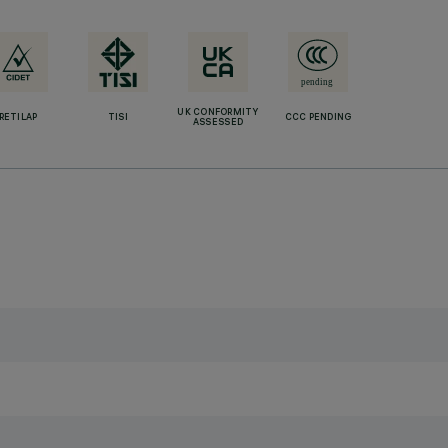
UK CONFORMITY
RETILAP
TISI
CCC PENDING
ASSESSED