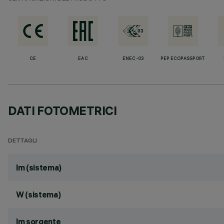
CE
EAC
ENEC-03
PEP ECOPASSPORT
DATI FOTOMETRICI
DETTAGLI
lm (sistema)
W (sistema)
lm sorgente