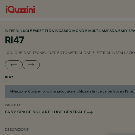
INTERNI
/
LUCI E FARETTI DA INCASSO MONO E MULTILAMPADA
/
EASY SP
RI47
COLORE
DATI TECNICI
DATI FOTOMETRICI
DATI ELETTRICI
INSTALLAZI
RI47
Attenzione! Codice non più in produzione. Utilizzare la ricerca per trovare l'alter
PARTE DI
EASY SPACE SQUARE LUCE GENERALE
DESCRIZIONE