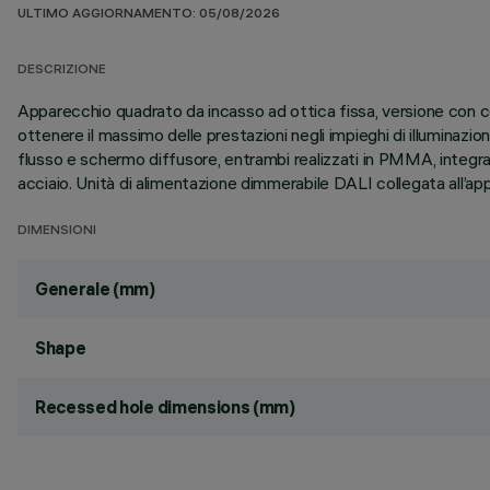
ULTIMO AGGIORNAMENTO: 05/08/2026
DESCRIZIONE
Apparecchio quadrato da incasso ad ottica fissa, versione con c
ottenere il massimo delle prestazioni negli impieghi di illumin
flusso e schermo diffusore, entrambi realizzati in PMMA, integrati 
acciaio. Unità di alimentazione dimmerabile DALI collegata all’ap
DIMENSIONI
Generale (mm)
Shape
Recessed hole dimensions (mm)