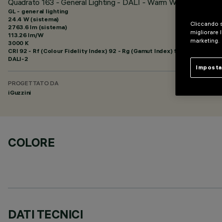
Quadrato 163 - General Lighting - DALI - Warm White
GL - general lighting
24.4 W (sistema)
Cliccando s
2763.6 lm (sistema)
migliorare l
113.26 lm/W
marketing.
3000 K
CRI
92
- Rf (Colour Fidelity Index) 92 - Rg (Gamut Index) 99
DALI-2
Imposta
PROGETTATO DA
iGuzzini
COLORE
DATI TECNICI