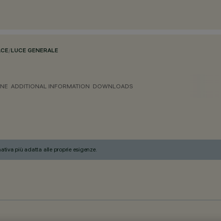
ACE
/
LUCE GENERALE
ONE
ADDITIONAL INFORMATION
DOWNLOADS
nativa più adatta alle proprie esigenze.