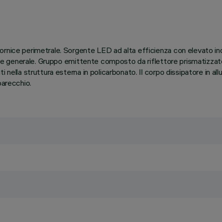
ornice perimetrale. Sorgente LED ad alta efficienza con elevato ind
azione generale. Gruppo emittente composto da riflettore prismatiz
nella struttura esterna in policarbonato. Il corpo dissipatore in allum
parecchio.