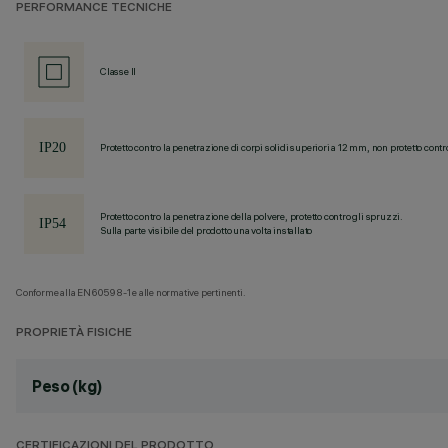
PERFORMANCE TECNICHE
Classe II
Protetto contro la penetrazione di corpi solidi superiori a 12 mm, non protetto contr
Protetto contro la penetrazione della polvere, protetto contro gli spruzzi.
Sulla parte visibile del prodotto una volta installato
Conforme alla EN60598-1 e alle normative pertinenti.
PROPRIETÀ FISICHE
Peso (kg)
CERTIFICAZIONI DEL PRODOTTO