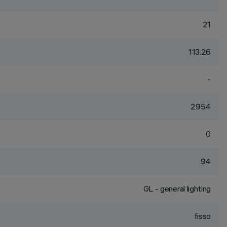
21
113.26
-
2954
0
94
GL - general lighting
fisso