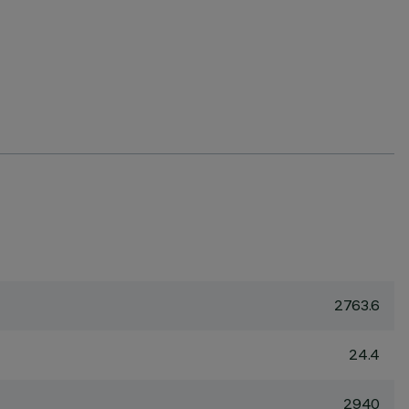
2763.6
24.4
2940