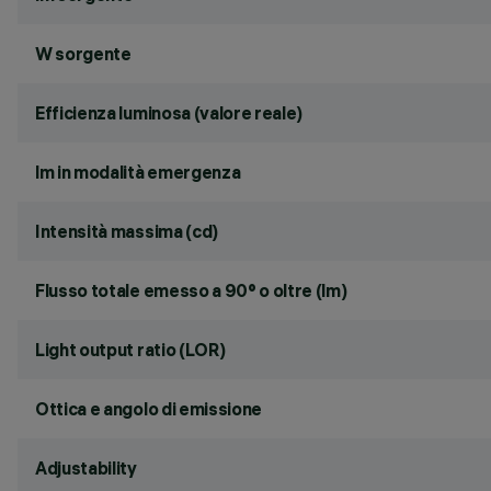
W sorgente
Efficienza luminosa (valore reale)
lm in modalità emergenza
Intensità massima (cd)
Flusso totale emesso a 90° o oltre (lm)
Light output ratio (LOR)
Ottica e angolo di emissione
Adjustability