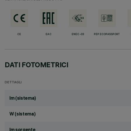
CE
EAC
ENEC-03
PEP ECOPASSPORT
DATI FOTOMETRICI
DETTAGLI
lm (sistema)
W (sistema)
lm sorgente