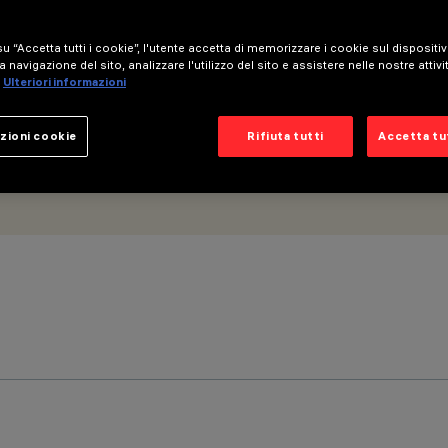
u “Accetta tutti i cookie”, l'utente accetta di memorizzare i cookie sul dispositi
a navigazione del sito, analizzare l'utilizzo del sito e assistere nelle nostre attivi
Ulteriori informazioni
zioni cookie
Rifiuta tutti
Accetta tut