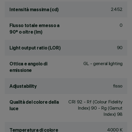
2452
Intensità massima (cd)
0
Flusso totale emesso a
90° o oltre (lm)
90
Light output ratio (LOR)
GL - general lighting
Ottica e angolo di
emissione
fisso
Adjustability
CRI
92
- Rf (Colour Fidelity
Qualità del colore della
Index) 90 - Rg (Gamut
luce
Index) 98
4000 K
Temperatura di colore