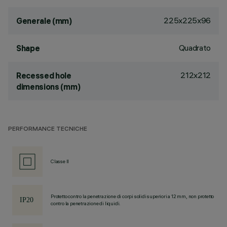
225x225x96
Generale (mm)
Quadrato
Shape
212x212
Recessed hole
dimensions (mm)
PERFORMANCE TECNICHE
Classe II
Protetto contro la penetrazione di corpi solidi superiori a 12 mm, non protetto
contro la penetrazione di liquidi.