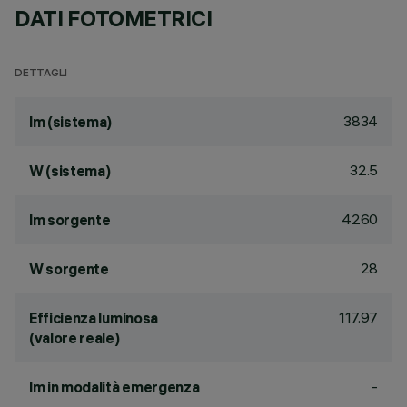
DATI FOTOMETRICI
DETTAGLI
3834
lm (sistema)
32.5
W (sistema)
4260
lm sorgente
28
W sorgente
117.97
Efficienza luminosa
(valore reale)
-
lm in modalità emergenza