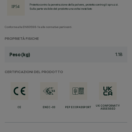
Protetto contro la penetrazione della polvere, protetto contro gli spruzzi.
Sulla parte visibile del prodotto una volta installato
Conforme alla EN60598-1 e alle normative pertinenti.
PROPRIETÀ FISICHE
1.18
Peso (kg)
CERTIFICAZIONI DEL PRODOTTO
UK CONFORMITY
CE
ENEC-03
PEP ECOPASSPORT
ASSESSED