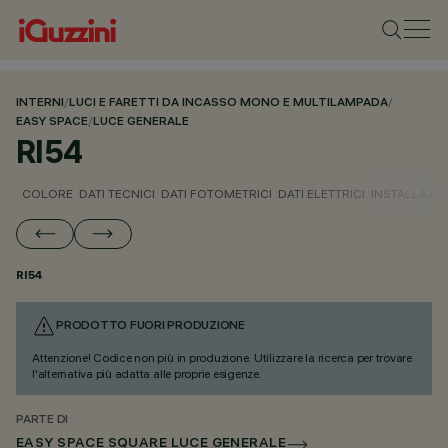
INTERNI
/
LUCI E FARETTI DA INCASSO MONO E MULTILAMPADA
/
EASY SPACE
/
LUCE GENERALE
RI54
COLORE
DATI TECNICI
DATI FOTOMETRICI
DATI ELETTRICI
INSTALLAZI
RI54
PRODOTTO FUORI PRODUZIONE
Attenzione! Codice non più in produzione. Utilizzare la ricerca per trovare
l'alternativa più adatta alle proprie esigenze.
PARTE DI
EASY SPACE SQUARE LUCE GENERALE