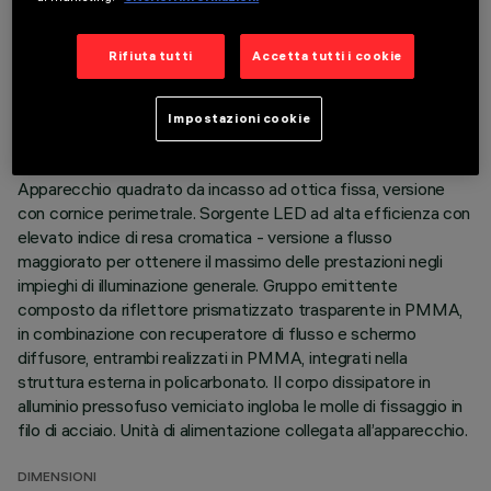
DATI TECNICI
Rifiuta tutti
Accetta tutti i cookie
ULTIMO AGGIORNAMENTO: 06/08/2026
Impostazioni cookie
DESCRIZIONE
Apparecchio quadrato da incasso ad ottica fissa, versione
con cornice perimetrale. Sorgente LED ad alta efficienza con
elevato indice di resa cromatica - versione a flusso
maggiorato per ottenere il massimo delle prestazioni negli
impieghi di illuminazione generale. Gruppo emittente
composto da riflettore prismatizzato trasparente in PMMA,
in combinazione con recuperatore di flusso e schermo
diffusore, entrambi realizzati in PMMA, integrati nella
struttura esterna in policarbonato. Il corpo dissipatore in
alluminio pressofuso verniciato ingloba le molle di fissaggio in
filo di acciaio. Unità di alimentazione collegata all’apparecchio.
DIMENSIONI