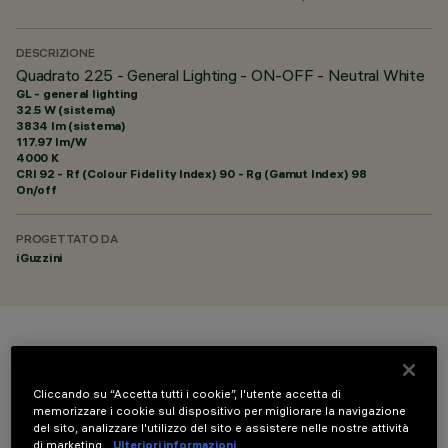
DESCRIZIONE
Quadrato 225 - General Lighting - ON-OFF - Neutral White
GL - general lighting
32.5 W (sistema)
3834 lm (sistema)
117.97 lm/W
4000 K
CRI
92
- Rf (Colour Fidelity Index) 90 - Rg (Gamut Index) 98
On/off
PROGETTATO DA
iGuzzini
COLORE
Cliccando su “Accetta tutti i cookie”, l'utente accetta di
memorizzare i cookie sul dispositivo per migliorare la navigazione
del sito, analizzare l'utilizzo del sito e assistere nelle nostre attività
di marketing.
Ulteriori informazioni