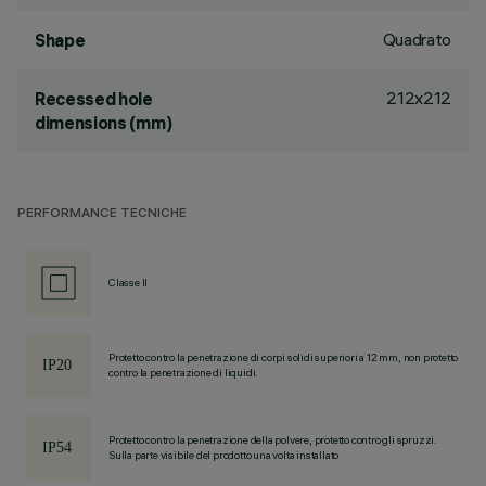
Quadrato
Shape
212x212
Recessed hole
dimensions (mm)
PERFORMANCE TECNICHE
Classe II
Protetto contro la penetrazione di corpi solidi superiori a 12 mm, non protetto
contro la penetrazione di liquidi.
Protetto contro la penetrazione della polvere, protetto contro gli spruzzi.
Sulla parte visibile del prodotto una volta installato