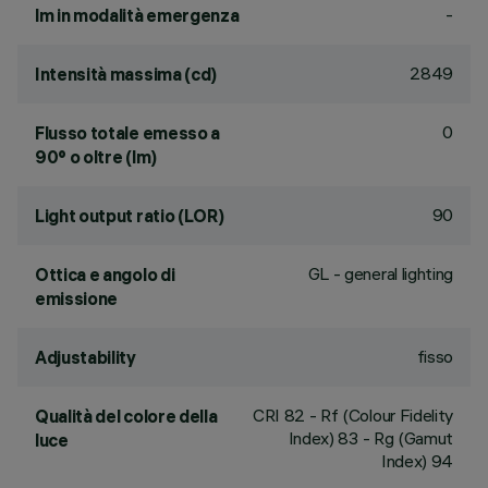
-
lm in modalità emergenza
2849
Intensità massima (cd)
0
Flusso totale emesso a
90° o oltre (lm)
90
Light output ratio (LOR)
GL - general lighting
Ottica e angolo di
emissione
fisso
Adjustability
CRI
82
- Rf (Colour Fidelity
Qualità del colore della
Index) 83 - Rg (Gamut
luce
Index) 94