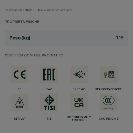
Conforme alla EN60598-1 e alle normative pertinenti.
PROPRIETÀ FISICHE
1.18
Peso (kg)
CERTIFICAZIONI DEL PRODOTTO
CE
EAC
ENEC-03
PEP ECOPASSPORT
UK CONFORMITY
RETILAP
TISI
CCC PENDING
ASSESSED