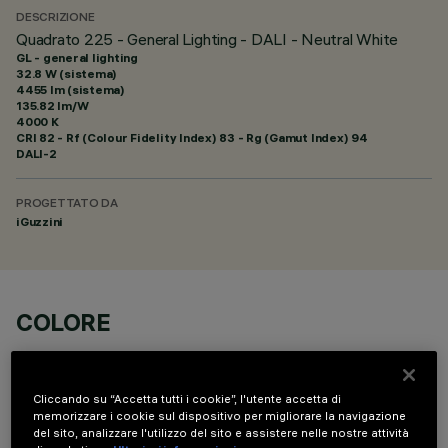
DESCRIZIONE
Quadrato 225 - General Lighting - DALI - Neutral White
GL - general lighting
32.8 W (sistema)
4455 lm (sistema)
135.82 lm/W
4000 K
CRI
82
- Rf (Colour Fidelity Index) 83 - Rg (Gamut Index) 94
DALI-2
PROGETTATO DA
iGuzzini
COLORE
Cliccando su “Accetta tutti i cookie”, l'utente accetta di
memorizzare i cookie sul dispositivo per migliorare la navigazione
del sito, analizzare l'utilizzo del sito e assistere nelle nostre attività