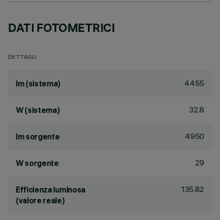
DATI FOTOMETRICI
DETTAGLI
4455
lm (sistema)
32.8
W (sistema)
4950
lm sorgente
29
W sorgente
135.82
Efficienza luminosa
(valore reale)