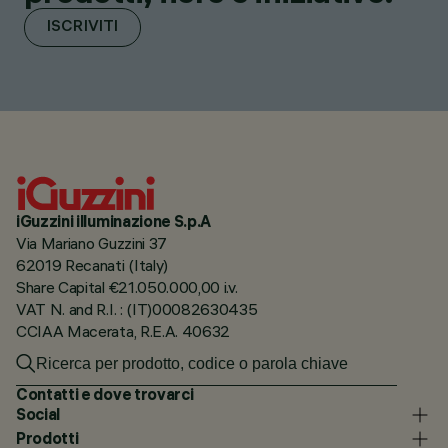
ISCRIVITI
iGuzzini illuminazione S.p.A
Via Mariano Guzzini 37
62019 Recanati (Italy)
Share Capital €21.050.000,00 i.v.
VAT N. and R.I. : (IT)00082630435
CCIAA Macerata, R.E.A. 40632
Contatti e dove trovarci
Social
Prodotti