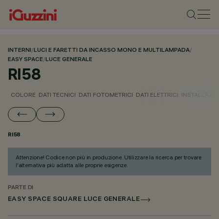
INTERNI
/
LUCI E FARETTI DA INCASSO MONO E MULTILAMPADA
/
EASY SPACE
/
LUCE GENERALE
RI58
COLORE
DATI TECNICI
DATI FOTOMETRICI
DATI ELETTRICI
INSTALLAZI
RI58
Attenzione! Codice non più in produzione. Utilizzare la ricerca per trovare
l'alternativa più adatta alle proprie esigenze.
PARTE DI
EASY SPACE SQUARE LUCE GENERALE