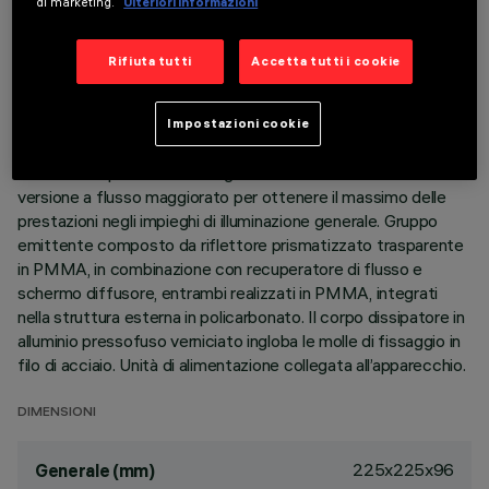
di marketing.
Ulteriori informazioni
DATI TECNICI
ULTIMO AGGIORNAMENTO: 06/08/2026
Rifiuta tutti
Accetta tutti i cookie
DESCRIZIONE
Impostazioni cookie
Apparecchio quadrato da incasso ad ottica fissa, versione
con cornice perimetrale. Sorgente LED ad alta efficienza -
versione a flusso maggiorato per ottenere il massimo delle
prestazioni negli impieghi di illuminazione generale. Gruppo
emittente composto da riflettore prismatizzato trasparente
in PMMA, in combinazione con recuperatore di flusso e
schermo diffusore, entrambi realizzati in PMMA, integrati
nella struttura esterna in policarbonato. Il corpo dissipatore in
alluminio pressofuso verniciato ingloba le molle di fissaggio in
filo di acciaio. Unità di alimentazione collegata all’apparecchio.
DIMENSIONI
225x225x96
Generale (mm)