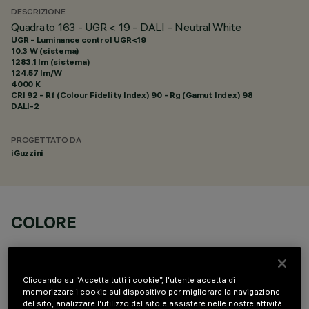
DESCRIZIONE
Quadrato 163 - UGR < 19 - DALI - Neutral White
UGR - Luminance control UGR<19
10.3 W (sistema)
1283.1 lm (sistema)
124.57 lm/W
4000 K
CRI
92
- Rf (Colour Fidelity Index) 90 - Rg (Gamut Index) 98
DALI-2
PROGETTATO DA
iGuzzini
COLORE
Cliccando su “Accetta tutti i cookie”, l'utente accetta di
memorizzare i cookie sul dispositivo per migliorare la navigazione
del sito, analizzare l'utilizzo del sito e assistere nelle nostre attività