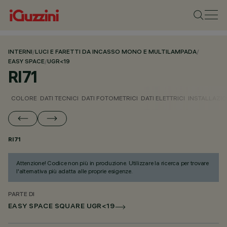
INTERNI
/
LUCI E FARETTI DA INCASSO MONO E MULTILAMPADA
/
EASY SPACE
/
UGR<19
RI71
COLORE
DATI TECNICI
DATI FOTOMETRICI
DATI ELETTRICI
INSTALLAZI
RI71
Attenzione! Codice non più in produzione. Utilizzare la ricerca per trovare
l'alternativa più adatta alle proprie esigenze.
PARTE DI
EASY SPACE SQUARE UGR<19