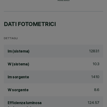
ASSESSED
DATI FOTOMETRICI
DETTAGLI
1283.1
lm (sistema)
10.3
W (sistema)
1410
lm sorgente
8.6
W sorgente
124.57
Efficienza luminosa