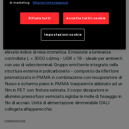
di marketing.
Ulteriori informazioni
DATI TECNICI
ULTIMO AGGIORNAMENTO: 06/08/2026
Rifiuta tutti
Accetta tutti i cookie
DESCRIZIONE
Impostazioni cookie
Apparecchio quadrato da incasso ad ottica fissa, versione
con cornice perimetrale. Sorgente LED ad alta efficienza con
elevato indice di resa cromatica. Emissione a luminanza
controllata L < 3000 cd/mq - UGR < 19 - ideale per ambienti
con uso di videoterminali. Gruppo emittente integrato nella
struttura esterna in policarbonato - composto da riflettore
prismatizzato in PMMA in combinazione con recuperatore di
flusso e schermo piano in PMMA trasparente abbinato ad un
film in PET con finitura satinata. Il corpo dissipatore in
alluminio pressofuso verniciato ingloba le molle di fissaggio in
filo di acciaio. Unità di alimentazione dimmerabile DALI
collegata all’apparecchio.
DIMENSIONI