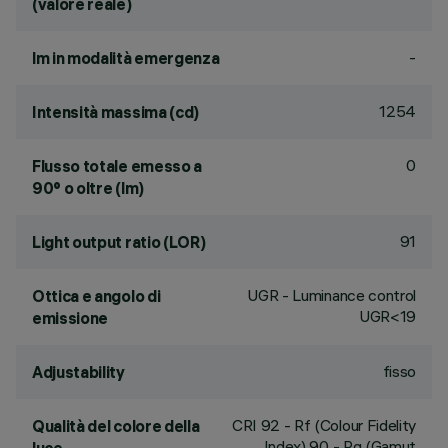
(valore reale)
-
lm in modalità emergenza
1254
Intensità massima (cd)
0
Flusso totale emesso a
90° o oltre (lm)
91
Light output ratio (LOR)
UGR - Luminance control
Ottica e angolo di
UGR<19
emissione
fisso
Adjustability
CRI
92
- Rf (Colour Fidelity
Qualità del colore della
Index) 90 - Rg (Gamut