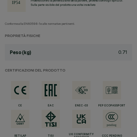
Protetto contro la penetrazione della polvere, protetto contro gli spruzzi.
Sulla parte visibile del prodotto una volta installato
Conforme alla EN60598-1 e alle normative pertinenti.
PROPRIETÀ FISICHE
0.71
Peso (kg)
CERTIFICAZIONI DEL PRODOTTO
CE
EAC
ENEC-03
PEP ECOPASSPORT
UK CONFORMITY
RETILAP
TISI
CCC PENDING