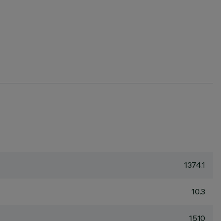
1374.1
10.3
1510