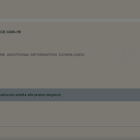
ACE
/
UGR<19
ONE
ADDITIONAL INFORMATION
DOWNLOADS
nativa più adatta alle proprie esigenze.