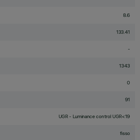
8.6
133.41
-
1343
0
91
UGR - Luminance control UGR<19
fisso