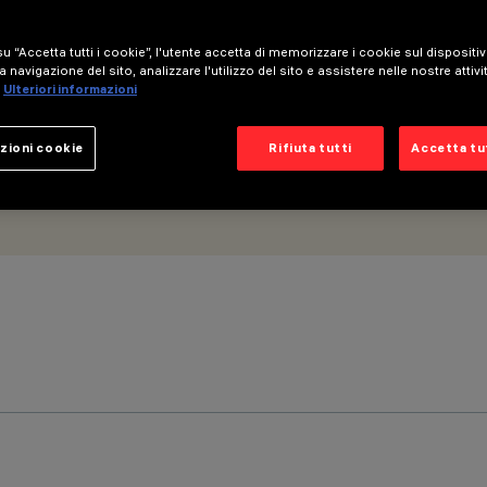
u “Accetta tutti i cookie”, l'utente accetta di memorizzare i cookie sul dispositi
a navigazione del sito, analizzare l'utilizzo del sito e assistere nelle nostre attivi
Ulteriori informazioni
zioni cookie
Rifiuta tutti
Accetta tut