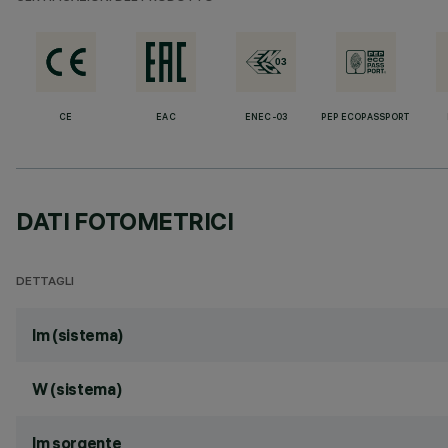
CE
EAC
ENEC-03
PEP ECOPASSPORT
DATI FOTOMETRICI
DETTAGLI
lm (sistema)
W (sistema)
lm sorgente