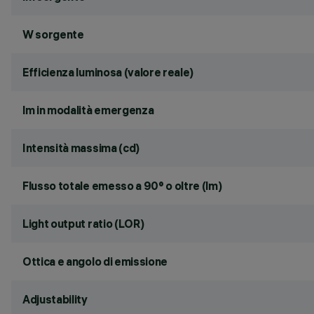
W sorgente
Efficienza luminosa (valore reale)
lm in modalità emergenza
Intensità massima (cd)
Flusso totale emesso a 90° o oltre (lm)
Light output ratio (LOR)
Ottica e angolo di emissione
Adjustability