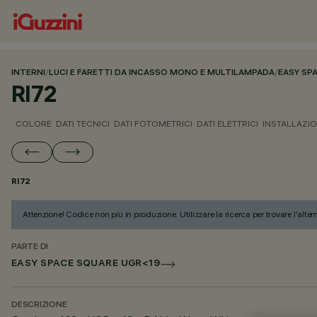
INTERNI
/
LUCI E FARETTI DA INCASSO MONO E MULTILAMPADA
/
EASY SP
RI72
COLORE
DATI TECNICI
DATI FOTOMETRICI
DATI ELETTRICI
INSTALLAZI
RI72
Attenzione! Codice non più in produzione. Utilizzare la ricerca per trovare l'alter
PARTE DI
EASY SPACE SQUARE UGR<19
DESCRIZIONE