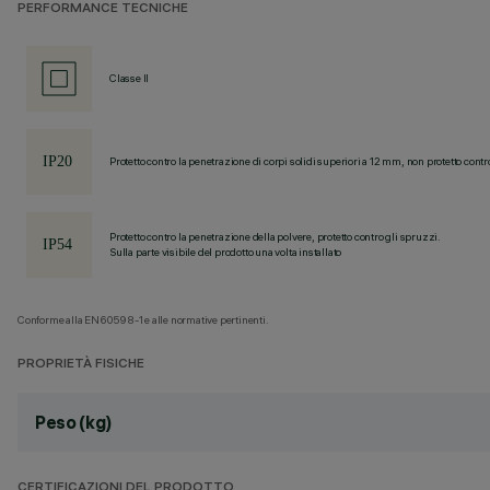
PERFORMANCE TECNICHE
Classe II
Protetto contro la penetrazione di corpi solidi superiori a 12 mm, non protetto contr
Protetto contro la penetrazione della polvere, protetto contro gli spruzzi.
Sulla parte visibile del prodotto una volta installato
Conforme alla EN60598-1 e alle normative pertinenti.
PROPRIETÀ FISICHE
Peso (kg)
CERTIFICAZIONI DEL PRODOTTO