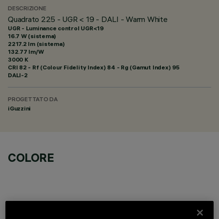
DESCRIZIONE
Quadrato 225 - UGR < 19 - DALI - Warm White
UGR - Luminance control UGR<19
16.7 W (sistema)
2217.2 lm (sistema)
132.77 lm/W
3000 K
CRI
82
- Rf (Colour Fidelity Index) 84 - Rg (Gamut Index) 95
DALI-2
PROGETTATO DA
iGuzzini
COLORE