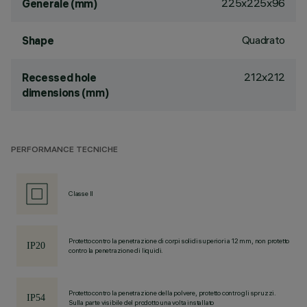
225x225x96
Generale (mm)
Quadrato
Shape
212x212
Recessed hole
dimensions (mm)
PERFORMANCE TECNICHE
Classe II
Protetto contro la penetrazione di corpi solidi superiori a 12 mm, non protetto
contro la penetrazione di liquidi.
Protetto contro la penetrazione della polvere, protetto contro gli spruzzi.
Sulla parte visibile del prodotto una volta installato