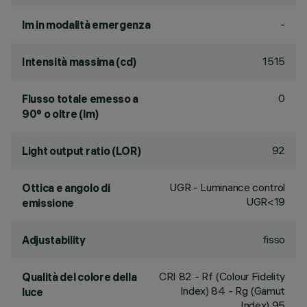
-
lm in modalità emergenza
1515
Intensità massima (cd)
0
Flusso totale emesso a
90° o oltre (lm)
92
Light output ratio (LOR)
UGR - Luminance control
Ottica e angolo di
UGR<19
emissione
fisso
Adjustability
CRI
82
- Rf (Colour Fidelity
Qualità del colore della
Index) 84 - Rg (Gamut
luce
Index) 95