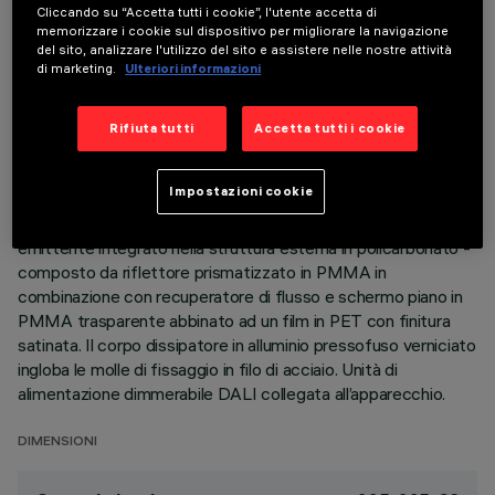
Cliccando su “Accetta tutti i cookie”, l'utente accetta di
DATI TECNICI
memorizzare i cookie sul dispositivo per migliorare la navigazione
del sito, analizzare l'utilizzo del sito e assistere nelle nostre attività
ULTIMO AGGIORNAMENTO: 06/08/2026
di marketing.
Ulteriori informazioni
DESCRIZIONE
Rifiuta tutti
Accetta tutti i cookie
Apparecchio quadrato da incasso ad ottica fissa, versione
con cornice perimetrale. Sorgente LED ad alta efficienza.
Impostazioni cookie
Emissione a luminanza controllata L < 3000 cd/mq - UGR <
19 - ideale per ambienti con uso di videoterminali. Gruppo
emittente integrato nella struttura esterna in policarbonato -
composto da riflettore prismatizzato in PMMA in
combinazione con recuperatore di flusso e schermo piano in
PMMA trasparente abbinato ad un film in PET con finitura
satinata. Il corpo dissipatore in alluminio pressofuso verniciato
ingloba le molle di fissaggio in filo di acciaio. Unità di
alimentazione dimmerabile DALI collegata all’apparecchio.
DIMENSIONI