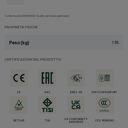
Conforme alla EN60598-1 e alle normative pertinenti.
PROPRIETÀ FISICHE
1.18
Peso (kg)
CERTIFICAZIONI DEL PRODOTTO
CE
EAC
ENEC-03
PEP ECOPASSPORT
UK CONFORMITY
RETILAP
TISI
CCC PENDING
ASSESSED