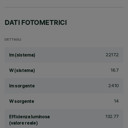
DATI FOTOMETRICI
DETTAGLI
2217.2
lm (sistema)
16.7
W (sistema)
2410
lm sorgente
14
W sorgente
132.77
Efficienza luminosa
(valore reale)