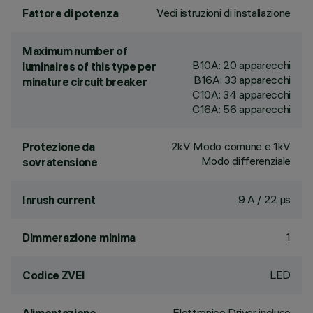
Vedi istruzioni di installazione
Fattore di potenza
Maximum number of
B10A: 20 apparecchi
luminaires of this type per
B16A: 33 apparecchi
minature circuit breaker
C10A: 34 apparecchi
C16A: 56 apparecchi
2kV Modo comune e 1kV
Protezione da
Modo differenziale
sovratensione
9 A / 22 µs
Inrush current
1
Dimmerazione minima
LED
Codice ZVEI
Elettronico Driver incluso