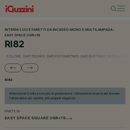
INTERNI
/
LUCI E FARETTI DA INCASSO MONO E MULTILAMPADA
/
EASY SPACE
/
UGR<19
RI82
COLORE
DATI TECNICI
DATI FOTOMETRICI
DATI ELETTRICI
INSTALLAZI
RI82
Attenzione! Codice non più in produzione. Utilizzare la ricerca per trovare
l'alternativa più adatta alle proprie esigenze.
PARTE DI
EASY SPACE SQUARE UGR<19