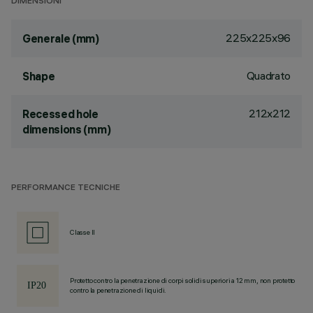
DIMENSIONI
225x225x96
Generale (mm)
Quadrato
Shape
212x212
Recessed hole
dimensions (mm)
PERFORMANCE TECNICHE
Classe II
Protetto contro la penetrazione di corpi solidi superiori a 12 mm, non protetto
contro la penetrazione di liquidi.