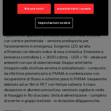
DATI TECNICI
Rifiuta tutti
Accetta tutti i cookie
ULTIMO AGGIORNAMENTO: 06/08/2026
Impostazioni cookie
DESCRIZIONE
Apparecchio quadrato da incasso ad ottica fissa, versione
con cornice perimetrale - versione predisposta per
funzionamento in emergenza. Sorgente LED ad alta
efficienza con elevato indice di resa cromatica. Emissione a
luminanza controllata L < 3000 cd/mq - UGR < 19 - ideale per
ambienti con uso di videoterminali. Gruppo emittente
integrato nella struttura esterna in policarbonato - composto
da riflettore prismatizzato in PMMA in combinazione con
recuperatore di flusso e schermo piano in PMMA trasparente
abbinato ad un film in PET con finitura satinata. Il corpo
dissipatore in alluminio pressofuso verniciato ingloba le molle
di fissaggio in filo di acciaio. Unità di alimentazione - completo
di inverter e gruppo batterie - in dotazione all’apparecchio.