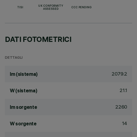
UK CONFORMITY
TISI
CCC PENDING
ASSESSED
DATI FOTOMETRICI
DETTAGLI
2079.2
lm (sistema)
21.1
W (sistema)
2260
lm sorgente
14
W sorgente