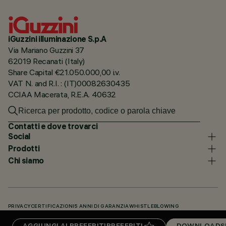
iGuzzini illuminazione S.p.A
Via Mariano Guzzini 37
62019 Recanati (Italy)
Share Capital €21.050.000,00 i.v.
VAT N. and R.I. : (IT)00082630435
CCIAA Macerata, R.E.A. 40632
Contatti e dove trovarci
Social
Prodotti
Chi siamo
PRIVACY
CERTIFICAZIONI
5 ANNI DI GARANZIA
WHISTLEBLOWING
COOKIE POLICY
DICHIARAZIONE DI ACCESSIBILITÀ
I NOSTRI CODICI