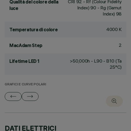
CRI
92
- Rf (Colour Fidelity
Qualità del colore della
Index) 90 - Rg (Gamut
luce
Index) 98
4000 K
Temperatura di colore
2
MacAdam Step
>50,000h - L90 - B10 (Ta
Lifetime LED 1
25°C)
GRAFICI E CURVE POLARI
DATI ELETTRICI