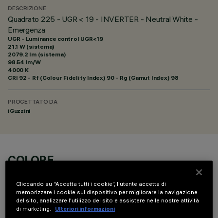
DESCRIZIONE
Quadrato 225 - UGR < 19 - INVERTER - Neutral White -
Emergenza
UGR - Luminance control UGR<19
21.1 W (sistema)
2079.2 lm (sistema)
98.54 lm/W
4000 K
CRI
92
- Rf (Colour Fidelity Index) 90 - Rg (Gamut Index) 98
PROGETTATO DA
iGuzzini
COLORE
Cliccando su “Accetta tutti i cookie”, l'utente accetta di
memorizzare i cookie sul dispositivo per migliorare la navigazione
del sito, analizzare l'utilizzo del sito e assistere nelle nostre attività
di marketing.
Ulteriori informazioni