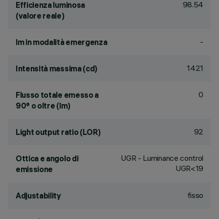
98.54
Efficienza luminosa
(valore reale)
-
lm in modalità emergenza
1421
Intensità massima (cd)
0
Flusso totale emesso a
90° o oltre (lm)
92
Light output ratio (LOR)
UGR - Luminance control
Ottica e angolo di
UGR<19
emissione
fisso
Adjustability