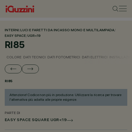
INTERNI
/
LUCI E FARETTI DA INCASSO MONO E MULTILAMPADA
/
EASY SPACE
/
UGR<19
RI85
COLORE
DATI TECNICI
DATI FOTOMETRICI
DATI ELETTRICI
INSTALLAZI
RI85
Attenzione! Codice non più in produzione. Utilizzare la ricerca per trovare
l'alternativa più adatta alle proprie esigenze.
PARTE DI
EASY SPACE SQUARE UGR<19