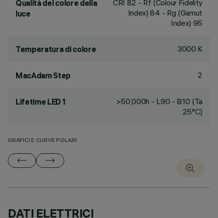
CRI
82
- Rf (Colour Fidelity
Qualità del colore della
Index) 84 - Rg (Gamut
luce
Index) 95
3000 K
Temperatura di colore
2
MacAdam Step
>50,000h - L90 - B10 (Ta
Lifetime LED 1
25°C)
GRAFICI E CURVE POLARI
DATI ELETTRICI