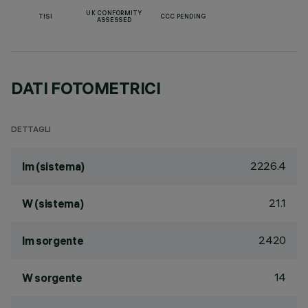
UK CONFORMITY
TISI
CCC PENDING
ASSESSED
DATI FOTOMETRICI
DETTAGLI
2226.4
lm (sistema)
21.1
W (sistema)
2420
lm sorgente
14
W sorgente