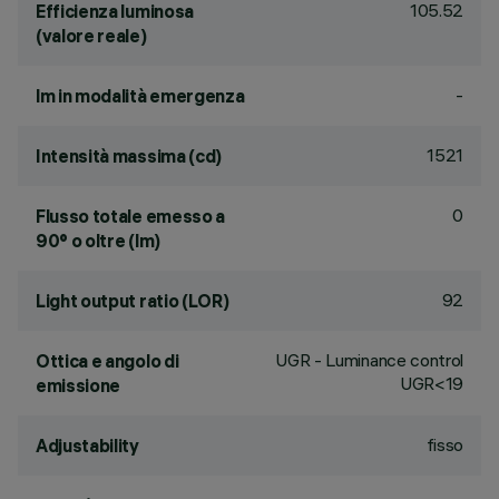
105.52
Efficienza luminosa
(valore reale)
-
lm in modalità emergenza
1521
Intensità massima (cd)
0
Flusso totale emesso a
90° o oltre (lm)
92
Light output ratio (LOR)
UGR - Luminance control
Ottica e angolo di
UGR<19
emissione
fisso
Adjustability