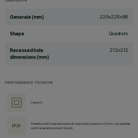
DIMENSIONI
225x225x96
Generale (mm)
Quadrato
Shape
212x212
Recessed hole
dimensions (mm)
PERFORMANCE TECNICHE
Classe II
Protetto contro la penetrazione di corpi solidi superiori a 12 mm, non protetto
contro la penetrazione di liquidi.