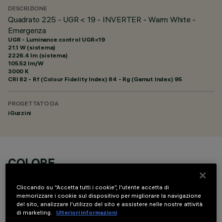
DESCRIZIONE
Quadrato 225 - UGR < 19 - INVERTER - Warm White -
Emergenza
UGR - Luminance control UGR<19
21.1 W (sistema)
2226.4 lm (sistema)
105.52 lm/W
3000 K
CRI
82
- Rf (Colour Fidelity Index) 84 - Rg (Gamut Index) 95
PROGETTATO DA
iGuzzini
COLORE
Cliccando su “Accetta tutti i cookie”, l'utente accetta di
memorizzare i cookie sul dispositivo per migliorare la navigazione
del sito, analizzare l'utilizzo del sito e assistere nelle nostre attività
di marketing.
Ulteriori informazioni