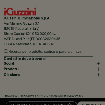
iGuzzini illuminazione S.p.A
Via Mariano Guzzini 37
62019 Recanati (Italy)
Share Capital €21.050.000,00 i.v.
VAT N. and R.I. : (IT)00082630435
CCIAA Macerata, R.E.A. 40632
Contatti e dove trovarci
Social
Prodotti
Chi siamo
PRIVACY
CERTIFICAZIONI
5 ANNI DI GARANZIA
WHISTLEBLOWING
COOKIE POLICY
DICHIARAZIONE DI ACCESSIBILITÀ
I NOSTRI CODICI