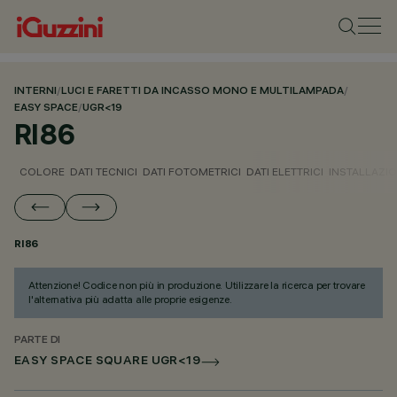
INTERNI
/
LUCI E FARETTI DA INCASSO MONO E MULTILAMPADA
/
EASY SPACE
/
UGR<19
RI86
COLORE
DATI TECNICI
DATI FOTOMETRICI
DATI ELETTRICI
INSTALLAZI
RI86
Attenzione! Codice non più in produzione. Utilizzare la ricerca per trovare
l'alternativa più adatta alle proprie esigenze.
PARTE DI
EASY SPACE SQUARE UGR<19