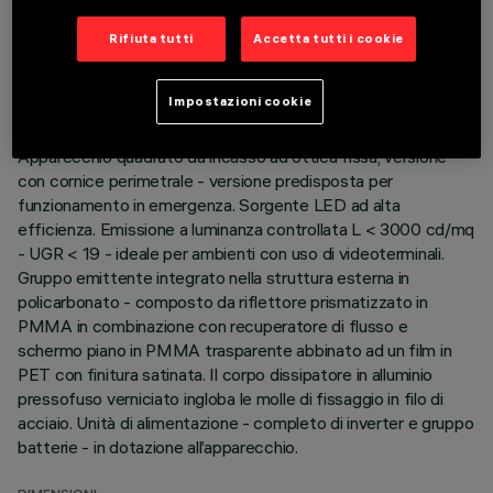
DATI TECNICI
Rifiuta tutti
Accetta tutti i cookie
ULTIMO AGGIORNAMENTO: 06/08/2026
Impostazioni cookie
DESCRIZIONE
Apparecchio quadrato da incasso ad ottica fissa, versione
con cornice perimetrale - versione predisposta per
funzionamento in emergenza. Sorgente LED ad alta
efficienza. Emissione a luminanza controllata L < 3000 cd/mq
- UGR < 19 - ideale per ambienti con uso di videoterminali.
Gruppo emittente integrato nella struttura esterna in
policarbonato - composto da riflettore prismatizzato in
PMMA in combinazione con recuperatore di flusso e
schermo piano in PMMA trasparente abbinato ad un film in
PET con finitura satinata. Il corpo dissipatore in alluminio
pressofuso verniciato ingloba le molle di fissaggio in filo di
acciaio. Unità di alimentazione - completo di inverter e gruppo
batterie - in dotazione all’apparecchio.