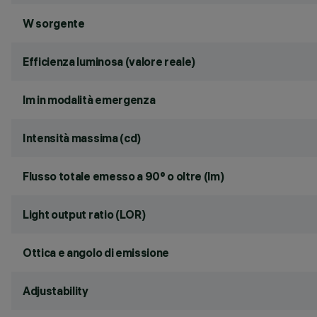
W sorgente
Efficienza luminosa (valore reale)
lm in modalità emergenza
Intensità massima (cd)
Flusso totale emesso a 90° o oltre (lm)
Light output ratio (LOR)
Ottica e angolo di emissione
Adjustability