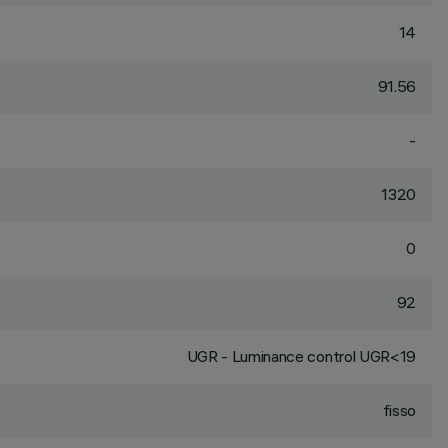
14
91.56
-
1320
0
92
UGR - Luminance control UGR<19
fisso