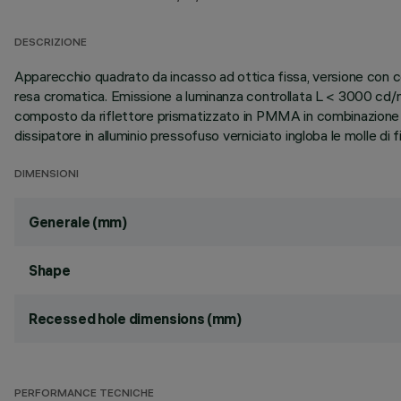
DESCRIZIONE
Apparecchio quadrato da incasso ad ottica fissa, versione con c
resa cromatica. Emissione a luminanza controllata L < 3000 cd/mq
composto da riflettore prismatizzato in PMMA in combinazione c
dissipatore in alluminio pressofuso verniciato ingloba le molle di f
DIMENSIONI
Generale (mm)
Shape
Recessed hole dimensions (mm)
PERFORMANCE TECNICHE