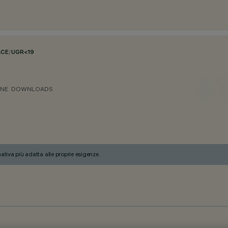
ACE
/
UGR<19
ONE
DOWNLOADS
nativa più adatta alle proprie esigenze.