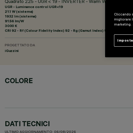
Quadrato 225 - UGR < 19 - INVERTER - Warm White - Emerg
UGR - Luminance control UGR<19
21.1 W (sistema)
Cliccando s
1932 lm (sistema)
migliorare l
91.56 lm/W
marketing.
3000 K
CRI
92
- Rf (Colour Fidelity Index) 92 - Rg (Gamut Index) 99
Imposta
PROGETTATO DA
iGuzzini
COLORE
DATI TECNICI
ULTIMO AGGIORNAMENTO: 06/08/2026