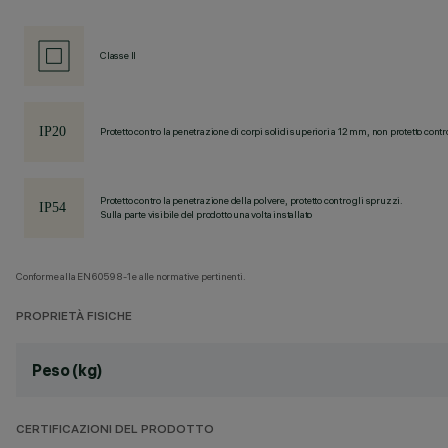
Classe II
Protetto contro la penetrazione di corpi solidi superiori a 12 mm, non protetto contr
Protetto contro la penetrazione della polvere, protetto contro gli spruzzi.
Sulla parte visibile del prodotto una volta installato
Conforme alla EN60598-1 e alle normative pertinenti.
PROPRIETÀ FISICHE
Peso (kg)
CERTIFICAZIONI DEL PRODOTTO