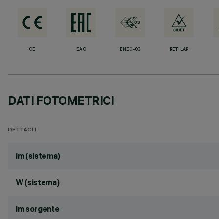
CE
EAC
ENEC-03
RETILAP
DATI FOTOMETRICI
DETTAGLI
lm (sistema)
W (sistema)
lm sorgente