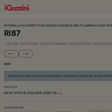
INTERNI
/
LUCI E FARETTI DA INCASSO MONO E MULTILAMPADA
/
EASY SP
RI87
COLORE
DATI TECNICI
DATI FOTOMETRICI
DATI ELETTRICI
INSTALLAZI
RI87
Attenzione! Codice non più in produzione. Utilizzare la ricerca per trovare l'alter
PARTE DI
EASY SPACE SQUARE UGR<19
DESCRIZIONE