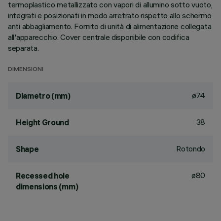
termoplastico metallizzato con vapori di allumino sotto vuoto,
integrati e posizionati in modo arretrato rispetto allo schermo
anti abbagliamento. Fornito di unità di alimentazione collegata
all'apparecchio. Cover centrale disponibile con codifica
separata.
DIMENSIONI
ø74
Diametro (mm)
38
Height Ground
Rotondo
Shape
ø80
Recessed hole
dimensions (mm)