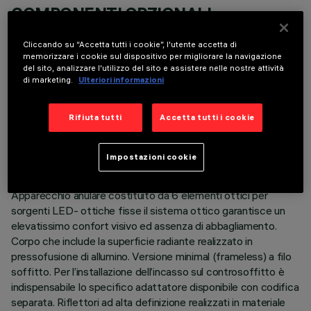
COMPONENTI OPZIONALI
Cliccando su “Accetta tutti i cookie”, l'utente accetta di
memorizzare i cookie sul dispositivo per migliorare la navigazione
del sito, analizzare l'utilizzo del sito e assistere nelle nostre attività
di marketing.
Ulteriori informazioni
DATI TECNICI
Rifiuta tutti
Accetta tutti i cookie
ULTIMO AGGIORNAMENTO: 06/08/2026
Impostazioni cookie
DESCRIZIONE
Apparecchio anulare costituito da 6 elementi ottici per
sorgenti LED- ottiche fisse il sistema ottico garantisce un
elevatissimo confort visivo ed assenza di abbagliamento.
Corpo che include la superficie radiante realizzato in
pressofusione di allumino. Versione minimal (frameless) a filo
soffitto. Per l’installazione dell’incasso sul controsoffitto è
indispensabile lo specifico adattatore disponibile con codifica
separata. Riflettori ad alta definizione realizzati in materiale