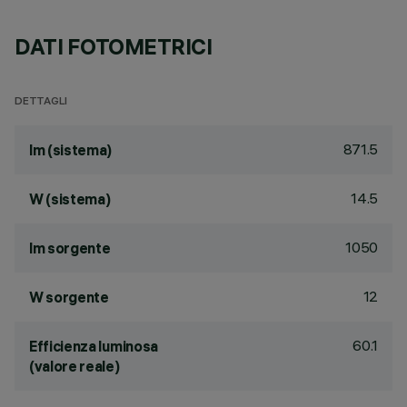
DATI FOTOMETRICI
DETTAGLI
871.5
lm (sistema)
14.5
W (sistema)
1050
lm sorgente
12
W sorgente
60.1
Efficienza luminosa
(valore reale)