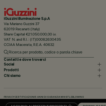
iGuzzini illuminazione S.p.A
Via Mariano Guzzini 37
62019 Recanati (Italy)
Share Capital €21.050.000,00 i.v.
VAT N. and R.I. : (IT)00082630435
CCIAA Macerata, R.E.A. 40632
Contatti e dove trovarci
Social
Prodotti
Chi siamo
PRIVACY
CERTIFICAZIONI
5 ANNI DI GARANZIA
WHISTLEBLOWING
COOKIE POLICY
DICHIARAZIONE DI ACCESSIBILITÀ
I NOSTRI CODICI