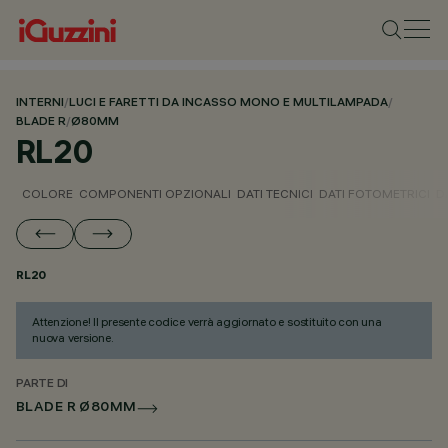
INTERNI
/
LUCI E FARETTI DA INCASSO MONO E MULTILAMPADA
/
BLADE R
/
Ø80MM
RL20
COLORE
COMPONENTI OPZIONALI
DATI TECNICI
DATI FOTOMETRICI
D
RL20
Attenzione! Il presente codice verrà aggiornato e sostituito con una
nuova versione.
PARTE DI
BLADE R Ø80MM