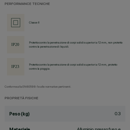
PERFORMANCE TECNICHE
Classe II
Protetto contro la penetrazione di corpi solidi superiori a 12 mm, non protetto
contro la penetrazione di liquidi.
Protetto contro la penetrazione di corpi solidi superiori a 12 mm, protetto
contro la pioggia.
Conforme alla EN60598-1 e alle normative pertinenti.
PROPRIETÀ FISICHE
0.3
Peso (kg)
Alluminio pressofuso e
Materiale