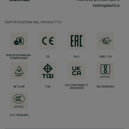
termoplastico
CERTIFICAZIONI DEL PRODOTTO
BVB BYGGVARUBE-
CE
EAC
ENEC-03
DÖMNINGEN
UK CONFORMITY
RETILAP
TISI
BIS PENDING
ASSESSED
CCC PENDING