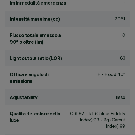
-
lm in modalità emergenza
2061
Intensità massima (cd)
0
Flusso totale emesso a
90° o oltre (lm)
83
Light output ratio (LOR)
F - Flood 40°
Ottica e angolo di
emissione
fisso
Adjustability
CRI
92
- Rf (Colour Fidelity
Qualità del colore della
Index) 93 - Rg (Gamut
luce
Index) 99