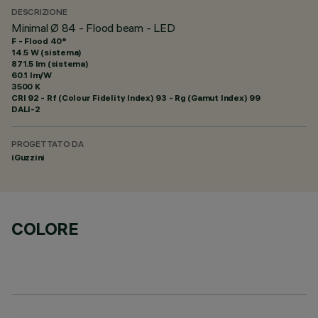
DESCRIZIONE
Minimal Ø 84 - Flood beam - LED
F - Flood 40°
14.5 W (sistema)
871.5 lm (sistema)
60.1 lm/W
3500 K
CRI
92
- Rf (Colour Fidelity Index) 93 - Rg (Gamut Index) 99
DALI-2
PROGETTATO DA
iGuzzini
COLORE