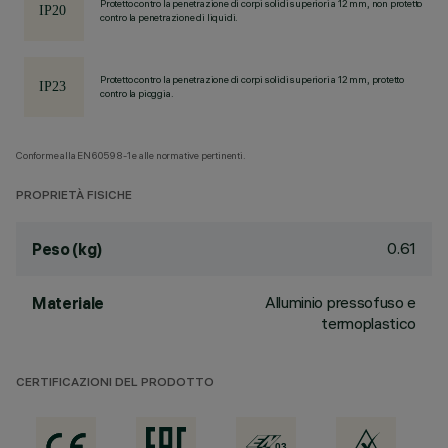
Protetto contro la penetrazione di corpi solidi superiori a 12 mm, non protetto
contro la penetrazione di liquidi.
Protetto contro la penetrazione di corpi solidi superiori a 12 mm, protetto
contro la pioggia.
Conforme alla EN60598-1 e alle normative pertinenti.
PROPRIETÀ FISICHE
0.61
Peso (kg)
Alluminio pressofuso e
Materiale
termoplastico
CERTIFICAZIONI DEL PRODOTTO