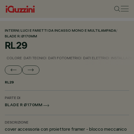
INTERNI
/
LUCI E FARETTI DA INCASSO MONO E MULTILAMPADA
/
BLADE R
/
Ø170MM
RL29
COLORE
DATI TECNICI
DATI FOTOMETRICI
DATI ELETTRICI
INSTALLAZI
RL29
PARTE DI
BLADE R Ø170MM
DESCRIZIONE
cover accessoria con proiettore framer - blocco meccanico