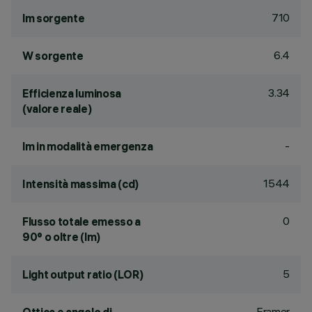
710
lm sorgente
6.4
W sorgente
3.34
Efficienza luminosa
(valore reale)
-
lm in modalità emergenza
1544
Intensità massima (cd)
0
Flusso totale emesso a
90° o oltre (lm)
5
Light output ratio (LOR)
Framer