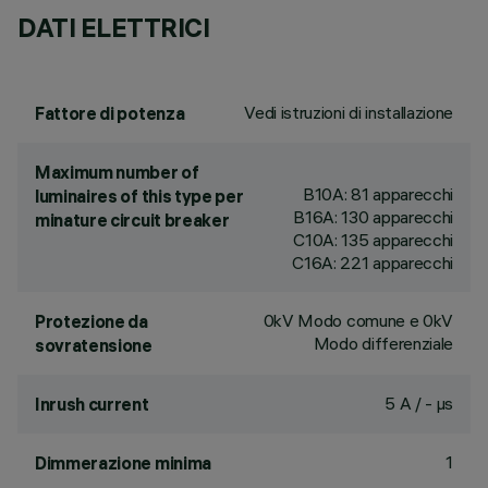
DATI ELETTRICI
Vedi istruzioni di installazione
Fattore di potenza
Maximum number of
B10A: 81 apparecchi
luminaires of this type per
B16A: 130 apparecchi
minature circuit breaker
C10A: 135 apparecchi
C16A: 221 apparecchi
0kV Modo comune e 0kV
Protezione da
Modo differenziale
sovratensione
5 A / - µs
Inrush current
1
Dimmerazione minima