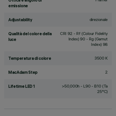
Ottica e angolo di
emissione
direzionale
Adjustability
CRI
92
- Rf (Colour Fidelity
Qualità del colore della
Index) 90 - Rg (Gamut
luce
Index) 98
3500 K
Temperatura di colore
2
MacAdam Step
>50,000h - L90 - B10 (Ta
Lifetime LED 1
25°C)