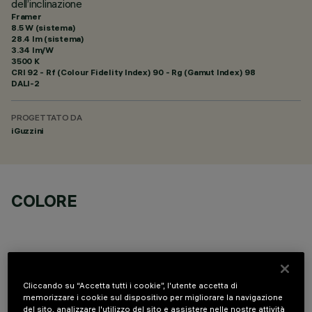
dell’inclinazione
Framer
8.5 W (sistema)
28.4 lm (sistema)
3.34 lm/W
3500 K
CRI
92
- Rf (Colour Fidelity Index) 90 - Rg (Gamut Index) 98
DALI-2
PROGETTATO DA
iGuzzini
COLORE
Cliccando su “Accetta tutti i cookie”, l'utente accetta di
DATI TECNICI
memorizzare i cookie sul dispositivo per migliorare la navigazione
del sito, analizzare l'utilizzo del sito e assistere nelle nostre attività