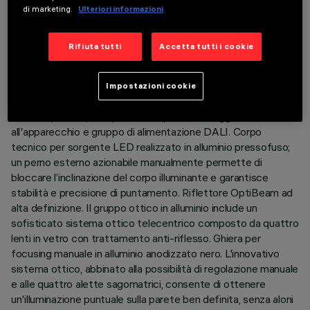
di marketing.
Ulteriori informazioni
ULTIMO AGGIORNAMENTO: 05/08/2026
DESCRIZIONE
Rifiuta tutti
Accetta tutti i cookie
Apparecchio rotondo completo di proiettore profilatore a
LED in tonalità di colore warm 3500K orientabile
Impostazioni cookie
miniaturizzato. Versione compatibile con Blade R diam
170mm (18LED) completo di dispositivo di aggancio
all'apparecchio e gruppo di alimentazione DALI. Corpo
tecnico per sorgente LED realizzato in alluminio pressofuso;
un perno esterno azionabile manualmente permette di
bloccare l’inclinazione del corpo illuminante e garantisce
stabilità e precisione di puntamento. Riflettore OptiBeam ad
alta definizione. Il gruppo ottico in alluminio include un
sofisticato sistema ottico telecentrico composto da quattro
lenti in vetro con trattamento anti-riflesso. Ghiera per
focusing manuale in alluminio anodizzato nero. L'innovativo
sistema ottico, abbinato alla possibilità di regolazione manuale
e alle quattro alette sagomatrici, consente di ottenere
un'illuminazione puntuale sulla parete ben definita, senza aloni