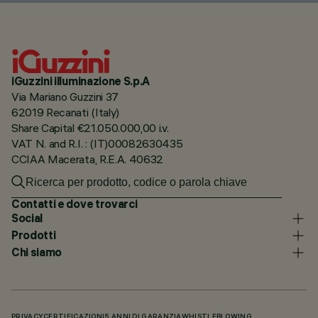
iGuzzini illuminazione S.p.A
Via Mariano Guzzini 37
62019 Recanati (Italy)
Share Capital €21.050.000,00 i.v.
VAT N. and R.I. : (IT)00082630435
CCIAA Macerata, R.E.A. 40632
Contatti e dove trovarci
Social
Prodotti
Chi siamo
PRIVACY
CERTIFICAZIONI
5 ANNI DI GARANZIA
WHISTLEBLOWING