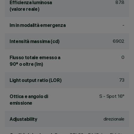
87.8
Efficienza luminosa
(valore reale)
-
lm in modalità emergenza
6902
Intensità massima (cd)
0
Flusso totale emesso a
90° o oltre (lm)
73
Light output ratio (LOR)
S - Spot 16°
Ottica e angolo di
emissione
direzionale
Adjustability