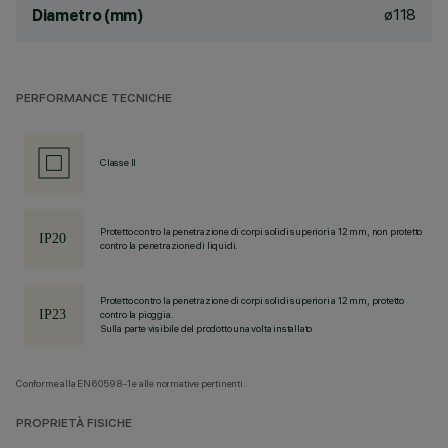
ø118
Diametro (mm)
PERFORMANCE TECNICHE
Classe II
Protetto contro la penetrazione di corpi solidi superiori a 12 mm, non protetto
contro la penetrazione di liquidi.
Protetto contro la penetrazione di corpi solidi superiori a 12 mm, protetto
contro la pioggia.
Sulla parte visibile del prodotto una volta installato
Conforme alla EN60598-1 e alle normative pertinenti.
PROPRIETÀ FISICHE