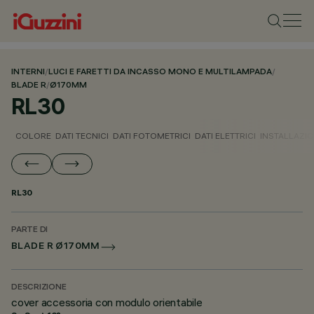
INTERNI
/
LUCI E FARETTI DA INCASSO MONO E MULTILAMPADA
/
BLADE R
/
Ø170MM
RL30
COLORE
DATI TECNICI
DATI FOTOMETRICI
DATI ELETTRICI
INSTALLAZI
RL30
PARTE DI
BLADE R Ø170MM
DESCRIZIONE
cover accessoria con modulo orientabile