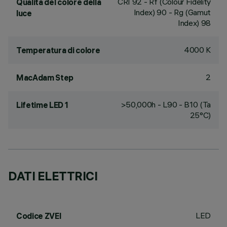
CRI
92
- Rf (Colour Fidelity
Qualità del colore della
Index) 90 - Rg (Gamut
luce
Index) 98
4000 K
Temperatura di colore
2
MacAdam Step
>50,000h - L90 - B10 (Ta
Lifetime LED 1
25°C)
DATI ELETTRICI
LED
Codice ZVEI