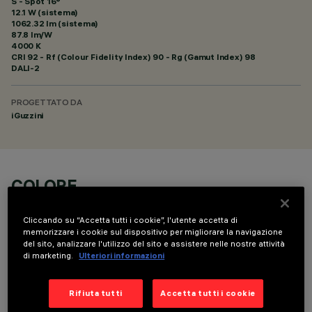
S - Spot 16°
12.1 W (sistema)
1062.32 lm (sistema)
87.8 lm/W
4000 K
CRI
92
- Rf (Colour Fidelity Index) 90 - Rg (Gamut Index) 98
DALI-2
PROGETTATO DA
iGuzzini
COLORE
Cliccando su “Accetta tutti i cookie”, l'utente accetta di
memorizzare i cookie sul dispositivo per migliorare la navigazione
del sito, analizzare l'utilizzo del sito e assistere nelle nostre attività
di marketing.
Ulteriori informazioni
DATI TECNICI
Rifiuta tutti
Accetta tutti i cookie
ULTIMO AGGIORNAMENTO: 06/08/2026