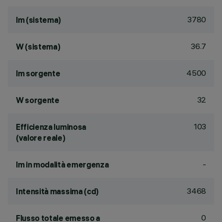
3780
lm (sistema)
36.7
W (sistema)
4500
lm sorgente
32
W sorgente
103
Efficienza luminosa
(valore reale)
-
lm in modalità emergenza
3468
Intensità massima (cd)
0
Flusso totale emesso a