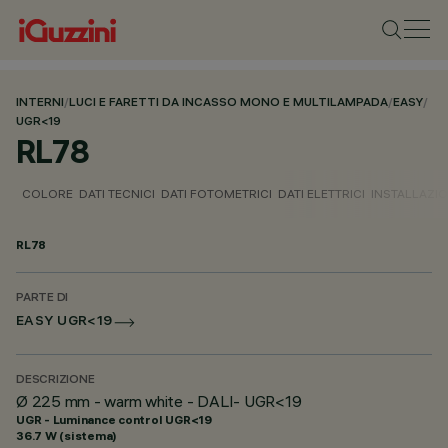
INTERNI
/
LUCI E FARETTI DA INCASSO MONO E MULTILAMPADA
/
EASY
/
UGR<19
RL78
COLORE
DATI TECNICI
DATI FOTOMETRICI
DATI ELETTRICI
INSTALLAZI
RL78
PARTE DI
EASY UGR<19
DESCRIZIONE
Ø 225 mm - warm white - DALI- UGR<19
UGR - Luminance control UGR<19
36.7 W (sistema)