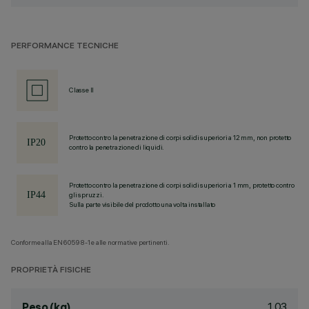
PERFORMANCE TECNICHE
Classe II
Protetto contro la penetrazione di corpi solidi superiori a 12 mm, non protetto
contro la penetrazione di liquidi.
Protetto contro la penetrazione di corpi solidi superiori a 1 mm, protetto contro
gli spruzzi.
Sulla parte visibile del prodotto una volta installato
Conforme alla EN60598-1 e alle normative pertinenti.
PROPRIETÀ FISICHE
1.03
Peso (kg)