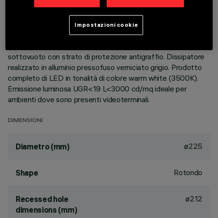
DESCRIZIONE
Apparecchio rotondo fisso finalizzato all'utilizzo di sorgente
Impostazioni cookie
LED con tecnologia C.o.B. Versione con falda per installazione
ad appoggio. Riflettore metallizzato con vapori di alluminio
sottovuoto con strato di protezione antigraffio. Dissipatore
realizzato in alluminio pressofuso verniciato grigio. Prodotto
completo di LED in tonalità di colore warm white (3500K).
Emissione luminosa UGR<19 L<3000 cd/mq ideale per
ambienti dove sono presenti videoterminali.
DIMENSIONI
ø225
Diametro (mm)
Rotondo
Shape
ø212
Recessed hole
dimensions (mm)