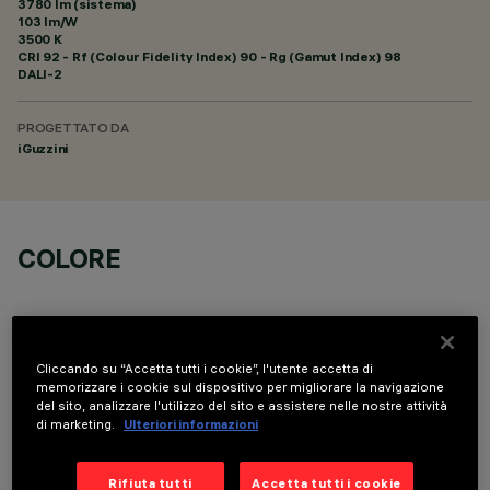
3780 lm (sistema)
103 lm/W
3500 K
CRI
92
- Rf (Colour Fidelity Index) 90 - Rg (Gamut Index) 98
DALI-2
PROGETTATO DA
iGuzzini
COLORE
Cliccando su “Accetta tutti i cookie”, l'utente accetta di
memorizzare i cookie sul dispositivo per migliorare la navigazione
del sito, analizzare l'utilizzo del sito e assistere nelle nostre attività
DATI TECNICI
di marketing.
Ulteriori informazioni
ULTIMO AGGIORNAMENTO: 06/08/2026
Rifiuta tutti
Accetta tutti i cookie