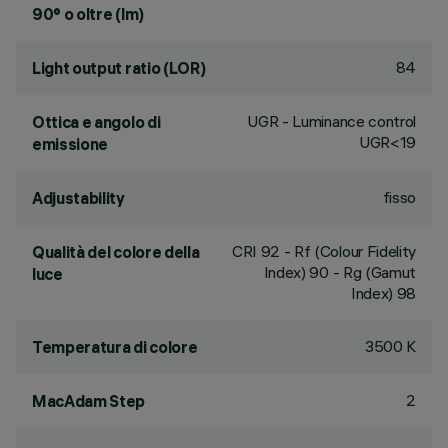
90° o oltre (lm)
84
Light output ratio (LOR)
UGR - Luminance control
Ottica e angolo di
UGR<19
emissione
fisso
Adjustability
CRI
92
- Rf (Colour Fidelity
Qualità del colore della
Index) 90 - Rg (Gamut
luce
Index) 98
3500 K
Temperatura di colore
2
MacAdam Step