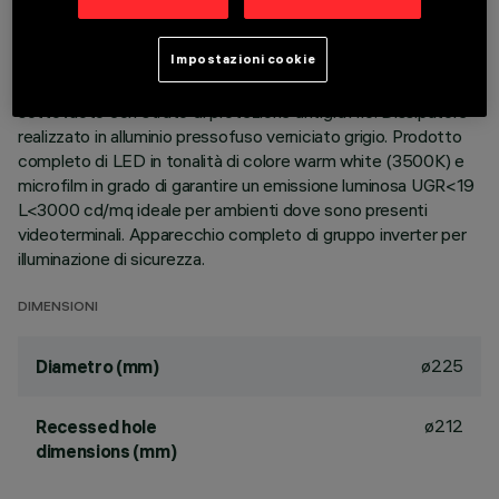
Apparecchio rotondo fisso finalizzato all'utilizzo di sorgente
LED con tecnologia C.o.B. Versione con falda per installazione
Impostazioni cookie
ad appoggio. Riflettore metallizzato con vapori di alluminio
sottovuoto con strato di protezione antigraffio. Dissipatore
realizzato in alluminio pressofuso verniciato grigio. Prodotto
completo di LED in tonalità di colore warm white (3500K) e
microfilm in grado di garantire un emissione luminosa UGR<19
L<3000 cd/mq ideale per ambienti dove sono presenti
videoterminali. Apparecchio completo di gruppo inverter per
illuminazione di sicurezza.
DIMENSIONI
ø225
Diametro (mm)
ø212
Recessed hole
dimensions (mm)