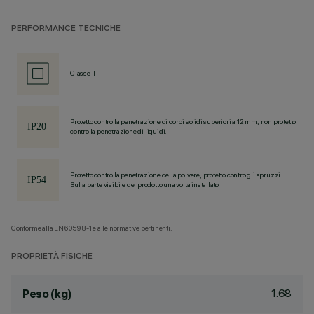
PERFORMANCE TECNICHE
Classe II
Protetto contro la penetrazione di corpi solidi superiori a 12 mm, non protetto
contro la penetrazione di liquidi.
Protetto contro la penetrazione della polvere, protetto contro gli spruzzi.
Sulla parte visibile del prodotto una volta installato
Conforme alla EN60598-1 e alle normative pertinenti.
PROPRIETÀ FISICHE
1.68
Peso (kg)