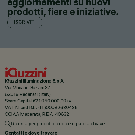
aggiornamenti su nuovi
prodotti, fiere e iniziative.
ISCRIVITI
iGuzzini illuminazione S.p.A
Via Mariano Guzzini 37
62019 Recanati (Italy)
Share Capital €21.050.000,00 i.v.
VAT N. and R.I. : (IT)00082630435
CCIAA Macerata, R.E.A. 40632
Contatti e dove trovarci