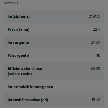
DETTAGLI
2180.5
lm (sistema)
22.7
W (sistema)
2450
lm sorgente
16
W sorgente
96.06
Efficienza luminosa
(valore reale)
-
lm in modalità emergenza
1542
Intensità massima (cd)