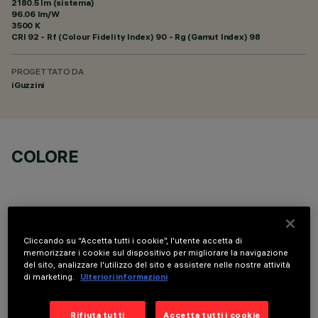
2180.5 lm (sistema)
96.06 lm/W
3500 K
CRI
92
- Rf (Colour Fidelity Index) 90 - Rg (Gamut Index) 98
PROGETTATO DA
iGuzzini
COLORE
Cliccando su “Accetta tutti i cookie”, l'utente accetta di
memorizzare i cookie sul dispositivo per migliorare la navigazione
DATI TECNICI
del sito, analizzare l'utilizzo del sito e assistere nelle nostre attività
di marketing.
Ulteriori informazioni
ULTIMO AGGIORNAMENTO: 06/08/2026
Rifiuta tutti
Accetta tutti i cookie
DESCRIZIONE