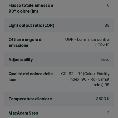
0
Flusso totale emesso a
90° o oltre (lm)
89
Light output ratio (LOR)
UGR - Luminance control
Ottica e angolo di
UGR<19
emissione
fisso
Adjustability
CRI
92
- Rf (Colour Fidelity
Qualità del colore della
Index) 90 - Rg (Gamut
luce
Index) 98
3500 K
Temperatura di colore
2
MacAdam Step