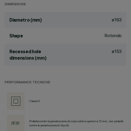
DIMENSIONI
ø163
Diametro (mm)
Rotondo
Shape
ø153
Recessed hole
dimensions (mm)
PERFORMANCE TECNICHE
Classe II
Protetto contro la penetrazione di corpi solidi superiori a 12 mm, non protetto
contro la penetrazione di liquidi.