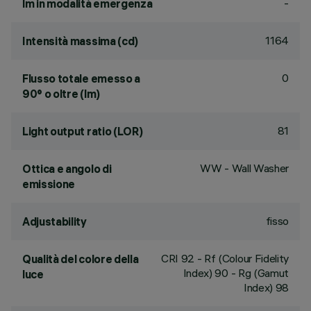
-
lm in modalità emergenza
1164
Intensità massima (cd)
0
Flusso totale emesso a
90° o oltre (lm)
81
Light output ratio (LOR)
WW - Wall Washer
Ottica e angolo di
emissione
fisso
Adjustability
CRI
92
- Rf (Colour Fidelity
Qualità del colore della
Index) 90 - Rg (Gamut
luce
Index) 98