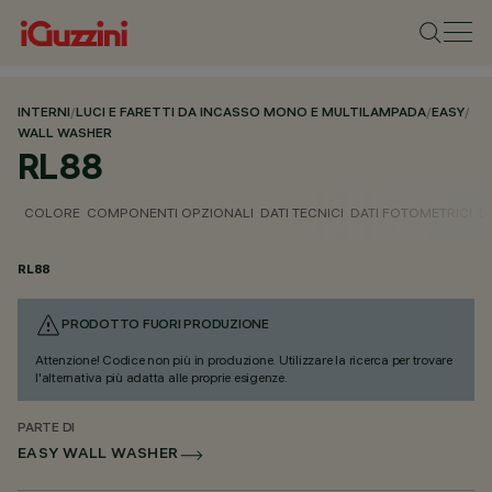
INTERNI
/
LUCI E FARETTI DA INCASSO MONO E MULTILAMPADA
/
EASY
/
WALL WASHER
RL88
COLORE
COMPONENTI OPZIONALI
DATI TECNICI
DATI FOTOMETRICI
D
RL88
PRODOTTO FUORI PRODUZIONE
Attenzione! Codice non più in produzione. Utilizzare la ricerca per trovare
l'alternativa più adatta alle proprie esigenze.
PARTE DI
EASY WALL WASHER