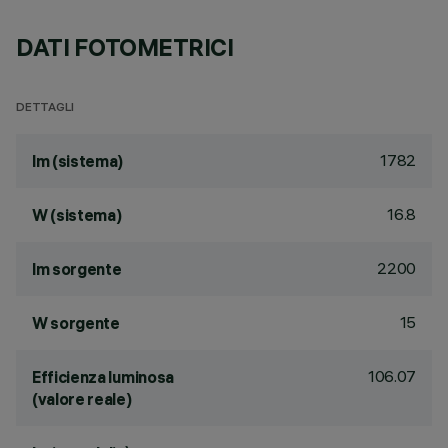
DATI FOTOMETRICI
DETTAGLI
1782
lm (sistema)
16.8
W (sistema)
2200
lm sorgente
15
W sorgente
106.07
Efficienza luminosa
(valore reale)