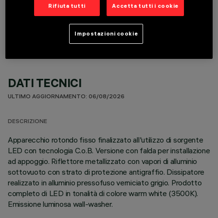
Rifiuta tutti
Accetta tutti i cookie
COMPONENTI OPZIONALI
Impostazioni cookie
DATI TECNICI
ULTIMO AGGIORNAMENTO: 06/08/2026
DESCRIZIONE
Apparecchio rotondo fisso finalizzato all'utilizzo di sorgente
LED con tecnologia C.o.B. Versione con falda per installazione
ad appoggio. Riflettore metallizzato con vapori di alluminio
sottovuoto con strato di protezione antigraffio. Dissipatore
realizzato in alluminio pressofuso verniciato grigio. Prodotto
completo di LED in tonalità di colore warm white (3500K).
Emissione luminosa wall-washer.