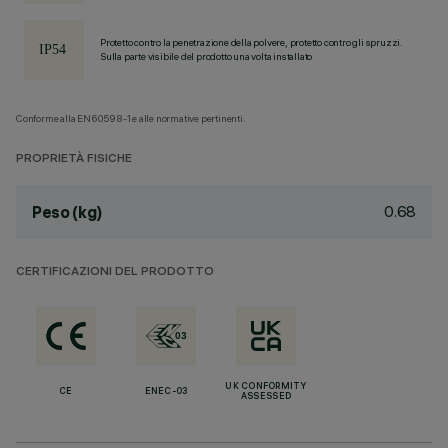
Protetto contro la penetrazione della polvere, protetto contro gli spruzzi.
Sulla parte visibile del prodotto una volta installato
Conforme alla EN60598-1 e alle normative pertinenti.
PROPRIETÀ FISICHE
0.68
Peso (kg)
CERTIFICAZIONI DEL PRODOTTO
UK CONFORMITY
CE
ENEC-03
ASSESSED