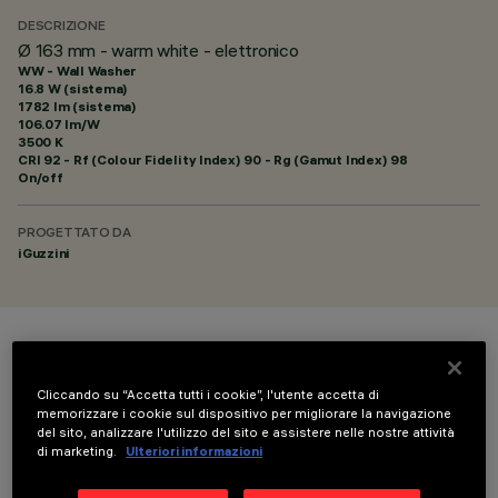
DESCRIZIONE
Ø 163 mm - warm white - elettronico
WW - Wall Washer
16.8 W (sistema)
1782 lm (sistema)
106.07 lm/W
3500 K
CRI
92
- Rf (Colour Fidelity Index) 90 - Rg (Gamut Index) 98
On/off
PROGETTATO DA
iGuzzini
COLORE
Cliccando su “Accetta tutti i cookie”, l'utente accetta di
memorizzare i cookie sul dispositivo per migliorare la navigazione
del sito, analizzare l'utilizzo del sito e assistere nelle nostre attività
di marketing.
Ulteriori informazioni