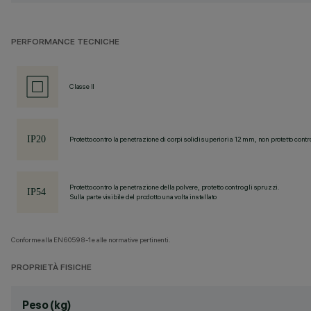
PERFORMANCE TECNICHE
Classe II
Protetto contro la penetrazione di corpi solidi superiori a 12 mm, non protetto contr
Protetto contro la penetrazione della polvere, protetto contro gli spruzzi.
Sulla parte visibile del prodotto una volta installato
Conforme alla EN60598-1 e alle normative pertinenti.
PROPRIETÀ FISICHE
Peso (kg)