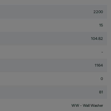
2200
15
104.82
-
1164
0
81
WW - Wall Washer