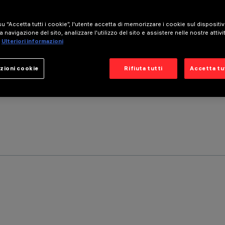
u “Accetta tutti i cookie”, l'utente accetta di memorizzare i cookie sul dispositi
a navigazione del sito, analizzare l'utilizzo del sito e assistere nelle nostre attivi
Ulteriori informazioni
zioni cookie
Rifiuta tutti
Accetta tut