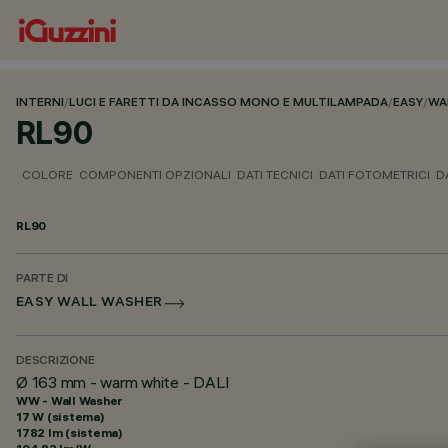
INTERNI
/
LUCI E FARETTI DA INCASSO MONO E MULTILAMPADA
/
EASY
/
WA
RL90
COLORE
COMPONENTI OPZIONALI
DATI TECNICI
DATI FOTOMETRICI
D
RL90
PARTE DI
EASY WALL WASHER
DESCRIZIONE
Ø 163 mm - warm white - DALI
WW - Wall Washer
17 W (sistema)
1782 lm (sistema)