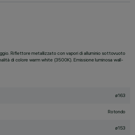
ggio. Riflettore metallizzato con vapori di alluminio sottovuoto
onalità di colore warm white (3500K). Emissione luminosa wall-
ø163
Rotondo
ø153