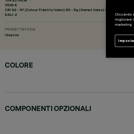
104.82 lm/W
3500 K
CRI
92
- Rf (Colour Fidelity Index) 90 - Rg (Gamut Index) 98
DALI-2
Cliccando s
migliorare l
marketing.
PROGETTATO DA
iGuzzini
Imposta
COLORE
COMPONENTI OPZIONALI