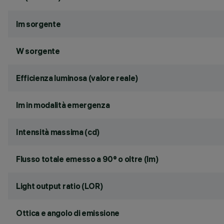
lm sorgente
W sorgente
Efficienza luminosa (valore reale)
lm in modalità emergenza
Intensità massima (cd)
Flusso totale emesso a 90° o oltre (lm)
Light output ratio (LOR)
Ottica e angolo di emissione