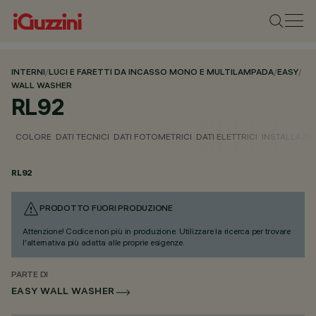
INTERNI
/
LUCI E FARETTI DA INCASSO MONO E MULTILAMPADA
/
EASY
/
WALL WASHER
RL92
COLORE
DATI TECNICI
DATI FOTOMETRICI
DATI ELETTRICI
INSTALLAZI
RL92
PRODOTTO FUORI PRODUZIONE
Attenzione! Codice non più in produzione. Utilizzare la ricerca per trovare
l'alternativa più adatta alle proprie esigenze.
PARTE DI
EASY WALL WASHER