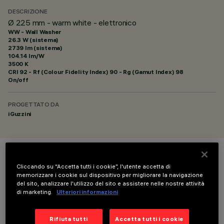
DESCRIZIONE
Ø 225 mm - warm white - elettronico
WW - Wall Washer
26.3 W (sistema)
2739 lm (sistema)
104.14 lm/W
3500 K
CRI
92
- Rf (Colour Fidelity Index) 90 - Rg (Gamut Index) 98
On/off
PROGETTATO DA
iGuzzini
COLORE
Cliccando su “Accetta tutti i cookie”, l'utente accetta di
memorizzare i cookie sul dispositivo per migliorare la navigazione
del sito, analizzare l'utilizzo del sito e assistere nelle nostre attività
di marketing.
Ulteriori informazioni
Rifiuta tutti
Accetta tutti i cookie