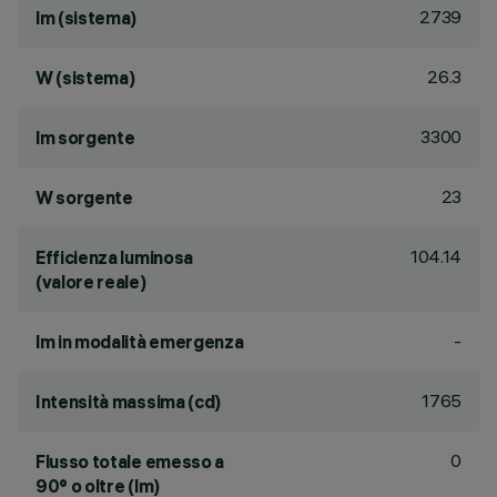
2739
lm (sistema)
26.3
W (sistema)
3300
lm sorgente
23
W sorgente
104.14
Efficienza luminosa
(valore reale)
-
lm in modalità emergenza
1765
Intensità massima (cd)
0
Flusso totale emesso a
90° o oltre (lm)