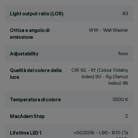
83
Light output ratio (LOR)
WW - Wall Washer
Ottica e angolo di
emissione
fisso
Adjustability
CRI
92
- Rf (Colour Fidelity
Qualità del colore della
Index) 90 - Rg (Gamut
luce
Index) 98
3500 K
Temperatura di colore
2
MacAdam Step
>50,000h - L90 - B10 (Ta
Lifetime LED 1