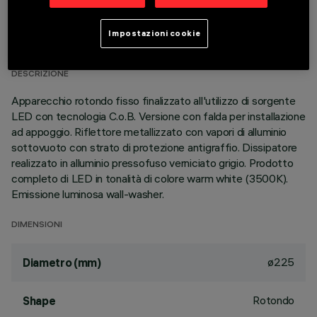
DATI TECNICI
Impostazioni cookie
ULTIMO AGGIORNAMENTO: 06/08/2026
DESCRIZIONE
Apparecchio rotondo fisso finalizzato all'utilizzo di sorgente
LED con tecnologia C.o.B. Versione con falda per installazione
ad appoggio. Riflettore metallizzato con vapori di alluminio
sottovuoto con strato di protezione antigraffio. Dissipatore
realizzato in alluminio pressofuso verniciato grigio. Prodotto
completo di LED in tonalità di colore warm white (3500K).
Emissione luminosa wall-washer.
DIMENSIONI
ø225
Diametro (mm)
Rotondo
Shape