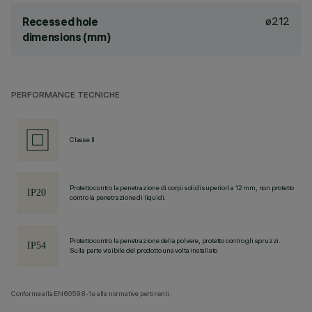
ø212
Recessed hole
dimensions (mm)
PERFORMANCE TECNICHE
Classe II
Protetto contro la penetrazione di corpi solidi superiori a 12 mm, non protetto
contro la penetrazione di liquidi.
Protetto contro la penetrazione della polvere, protetto contro gli spruzzi.
Sulla parte visibile del prodotto una volta installato
Conforme alla EN60598-1 e alle normative pertinenti.