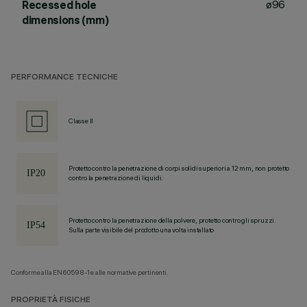
ø96
Recessed hole
dimensions (mm)
PERFORMANCE TECNICHE
Classe II
Protetto contro la penetrazione di corpi solidi superiori a 12 mm, non protetto
contro la penetrazione di liquidi.
Protetto contro la penetrazione della polvere, protetto contro gli spruzzi.
Sulla parte visibile del prodotto una volta installato
Conforme alla EN60598-1 e alle normative pertinenti.
PROPRIETÀ FISICHE