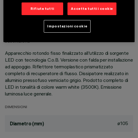
Rifiuta tutti
Accetta tutti i cookie
DATI TECNICI
ULTIMO AGGIORNAMENTO: 06/08/2026
Impostazioni cookie
DESCRIZIONE
Apparecchio rotondo fisso finalizzato all'utilizzo di sorgente
LED con tecnologia C.o.B. Versione con falda per installazione
ad appoggio. Riflettore termoplastico prismatizzato
completo di recuperatore di flusso. Dissipatore realizzato in
alluminio pressofuso verniciato grigio. Prodotto completo di
LED in tonalità di colore warm white (3500K). Emissione
luminosa luce generale.
DIMENSIONI
ø105
Diametro (mm)