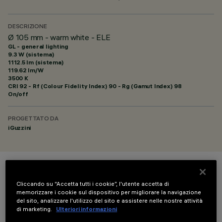
DESCRIZIONE
Ø 105 mm - warm white - ELE
GL - general lighting
9.3 W (sistema)
1112.5 lm (sistema)
119.62 lm/W
3500 K
CRI
92
- Rf (Colour Fidelity Index) 90 - Rg (Gamut Index) 98
On/off
PROGETTATO DA
iGuzzini
COLORE
Cliccando su “Accetta tutti i cookie”, l'utente accetta di
memorizzare i cookie sul dispositivo per migliorare la navigazione
del sito, analizzare l'utilizzo del sito e assistere nelle nostre attività
di marketing.
Ulteriori informazioni