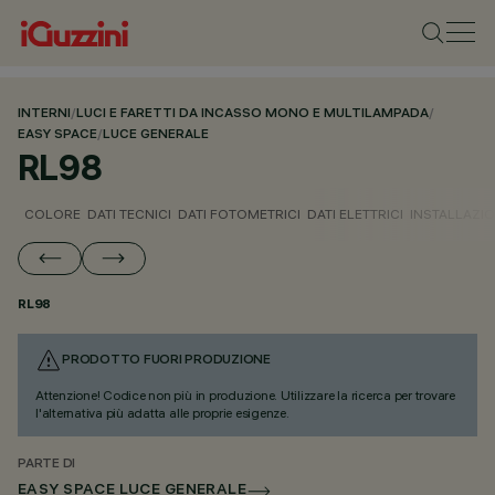
INTERNI
/
LUCI E FARETTI DA INCASSO MONO E MULTILAMPADA
/
EASY SPACE
/
LUCE GENERALE
RL98
COLORE
DATI TECNICI
DATI FOTOMETRICI
DATI ELETTRICI
INSTALLAZI
RL98
PRODOTTO FUORI PRODUZIONE
Attenzione! Codice non più in produzione. Utilizzare la ricerca per trovare
l'alternativa più adatta alle proprie esigenze.
PARTE DI
EASY SPACE LUCE GENERALE