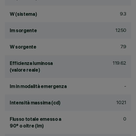
9.3
W (sistema)
1250
lm sorgente
7.9
W sorgente
119.62
Efficienza luminosa
(valore reale)
-
lm in modalità emergenza
1021
Intensità massima (cd)
0
Flusso totale emesso a
90° o oltre (lm)