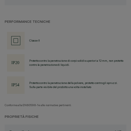
PERFORMANCE TECNICHE
Classe II
Protetto contro la penetrazione di corpi solidi superiori a 12 mm, non protetto
contro la penetrazione di liquidi.
Protetto contro la penetrazione della polvere, protetto contro gli spruzzi.
Sulla parte visibile del prodotto una volta installato
Conforme alla EN60598-1 e alle normative pertinenti.
PROPRIETÀ FISICHE