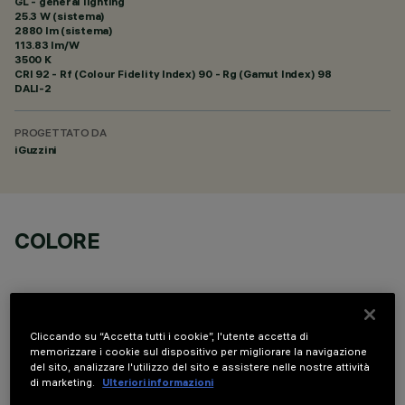
GL - general lighting
25.3 W (sistema)
2880 lm (sistema)
113.83 lm/W
3500 K
CRI
92
- Rf (Colour Fidelity Index) 90 - Rg (Gamut Index) 98
DALI-2
PROGETTATO DA
iGuzzini
COLORE
Cliccando su “Accetta tutti i cookie”, l'utente accetta di
memorizzare i cookie sul dispositivo per migliorare la navigazione
DATI TECNICI
del sito, analizzare l'utilizzo del sito e assistere nelle nostre attività
di marketing.
Ulteriori informazioni
ULTIMO AGGIORNAMENTO: 05/08/2026