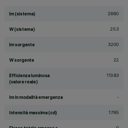
2880
lm (sistema)
25.3
W (sistema)
3200
lm sorgente
22
W sorgente
113.83
Efficienza luminosa
(valore reale)
-
lm in modalità emergenza
1785
Intensità massima (cd)
0