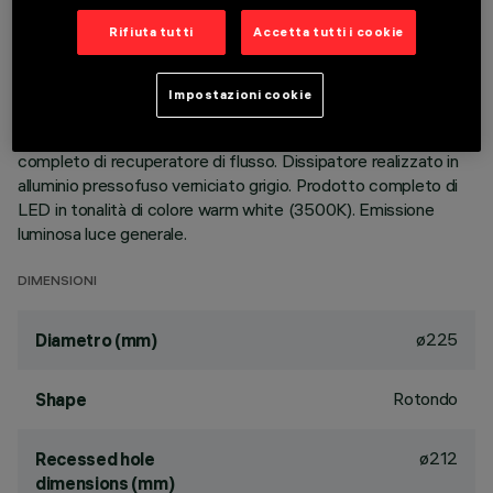
Rifiuta tutti
Accetta tutti i cookie
DESCRIZIONE
Apparecchio rotondo fisso finalizzato all'utilizzo di sorgente
Impostazioni cookie
LED con tecnologia C.o.B. Versione con falda per installazione
ad appoggio. Riflettore termoplastico prismatizzato
completo di recuperatore di flusso. Dissipatore realizzato in
alluminio pressofuso verniciato grigio. Prodotto completo di
LED in tonalità di colore warm white (3500K). Emissione
luminosa luce generale.
DIMENSIONI
ø225
Diametro (mm)
Rotondo
Shape
ø212
Recessed hole
dimensions (mm)