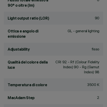
Flusso totale emesso a
90° o oltre (lm)
90
Light output ratio (LOR)
GL - general lighting
Ottica e angolo di
emissione
fisso
Adjustability
CRI
92
- Rf (Colour Fidelity
Qualità del colore della
Index) 90 - Rg (Gamut
luce
Index) 98
3500 K
Temperatura di colore
2
MacAdam Step