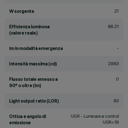
21
W sorgente
88.21
Efficienza luminosa
(valore reale)
-
lm in modalità emergenza
2863
Intensità massima (cd)
0
Flusso totale emesso a
90° o oltre (lm)
83
Light output ratio (LOR)
UGR - Luminance control
Ottica e angolo di
UGR<19
emissione