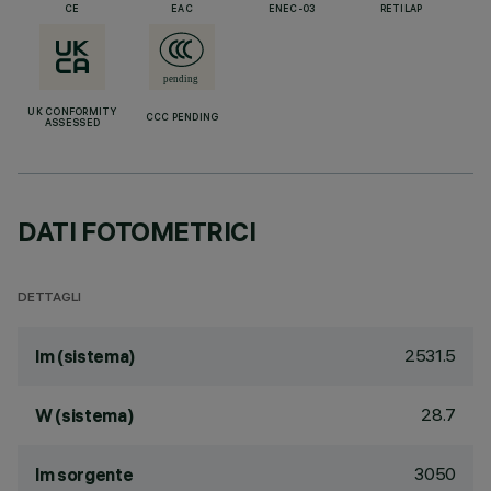
CE
EAC
ENEC-03
RETILAP
UK CONFORMITY
CCC PENDING
ASSESSED
DATI FOTOMETRICI
DETTAGLI
2531.5
lm (sistema)
28.7
W (sistema)
3050
lm sorgente