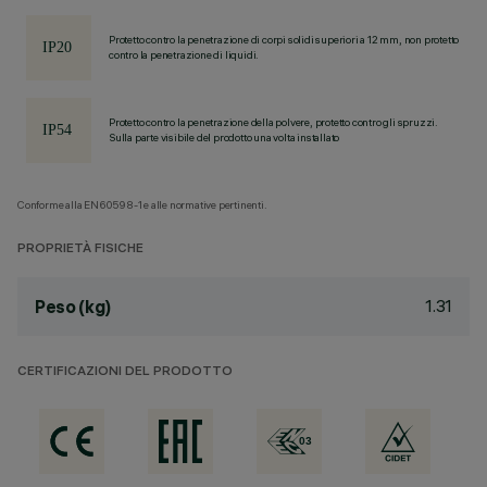
Protetto contro la penetrazione di corpi solidi superiori a 12 mm, non protetto
contro la penetrazione di liquidi.
Protetto contro la penetrazione della polvere, protetto contro gli spruzzi.
Sulla parte visibile del prodotto una volta installato
Conforme alla EN60598-1 e alle normative pertinenti.
PROPRIETÀ FISICHE
1.31
Peso (kg)
CERTIFICAZIONI DEL PRODOTTO