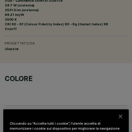
UGR - Luminance control UGR<19
28.7 W (sistema)
2531.5 lm (sistema)
88.21 lm/W
3500 K
CRI
92
- Rf (Colour Fidelity Index) 90 - Rg (Gamut Index) 98
On/off
PROGETTATO DA
iGuzzini
COLORE
COMPONENTI OPZIONALI
Cliccando su “Accetta tutti i cookie”, l'utente accetta di
memorizzare i cookie sul dispositivo per migliorare la navigazione