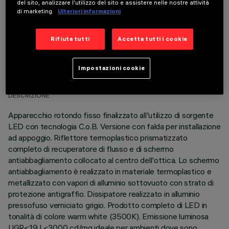
del sito, analizzare l'utilizzo del sito e assistere nelle nostre attività
di marketing.
Ulteriori informazioni
Rifiuta tutti
Accetta tutti i cookie
DATI TECNICI
Impostazioni cookie
ULTIMO AGGIORNAMENTO: 05/08/2026
DESCRIZIONE
Apparecchio rotondo fisso finalizzato all'utilizzo di sorgente
LED con tecnologia C.o.B. Versione con falda per installazione
ad appoggio. Riflettore termoplastico prismatizzato
completo di recuperatore di flusso e di schermo
antiabbagliamento collocato al centro dell'ottica. Lo schermo
antiabbagliamento è realizzato in materiale termoplastico e
metallizzato con vapori di alluminio sottovuoto con strato di
protezione antigraffio. Dissipatore realizzato in alluminio
pressofuso verniciato grigio. Prodotto completo di LED in
tonalità di colore warm white (3500K). Emissione luminosa
UGR<19 L<3000 cd/mq ideale per ambienti dove sono