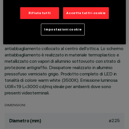
DESCRIZIONE
Rifiuta tutti
Accetta tutti i cookie
Apparecchio rotondo fisso finalizzato all'utilizzo di sorgente
LED con tecnologia C.o.B. Versione con falda per installazione
Impostazioni cookie
ad appoggio. Riflettore termoplastico prismatizzato
completo di recuperatore di flusso e di schermo
antiabbagliamento collocato al centro dell'ottica. Lo schermo
antiabbagliamento è realizzato in materiale termoplastico e
metallizzato con vapori di alluminio sottovuoto con strato di
protezione antigraffio. Dissipatore realizzato in alluminio
pressofuso verniciato grigio. Prodotto completo di LED in
tonalità di colore warm white (3500K). Emissione luminosa
UGR<19 L<3000 cd/mq ideale per ambienti dove sono
presenti videoterminali.
DIMENSIONI
ø225
Diametro (mm)