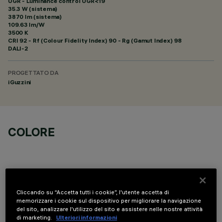
UGR - Luminance control UGR<19
35.3 W (sistema)
3870 lm (sistema)
109.63 lm/W
3500 K
CRI
92
- Rf (Colour Fidelity Index) 90 - Rg (Gamut Index) 98
DALI-2
PROGETTATO DA
iGuzzini
COLORE
Cliccando su “Accetta tutti i cookie”, l'utente accetta di
DATI TECNICI
memorizzare i cookie sul dispositivo per migliorare la navigazione
del sito, analizzare l'utilizzo del sito e assistere nelle nostre attività
di marketing.
Ulteriori informazioni
ULTIMO AGGIORNAMENTO: 06/08/2026