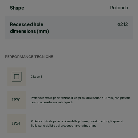
Rotondo
Shape
ø212
Recessed hole
dimensions (mm)
PERFORMANCE TECNICHE
Classe II
Protetto contro la penetrazione di corpi solidi superiori a 12 mm, non protetto
contro la penetrazione di liquidi.
Protetto contro la penetrazione della polvere, protetto contro gli spruzzi.
Sulla parte visibile del prodotto una volta installato