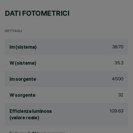
DATI FOTOMETRICI
DETTAGLI
3870
lm (sistema)
35.3
W (sistema)
4500
lm sorgente
32
W sorgente
109.63
Efficienza luminosa
(valore reale)