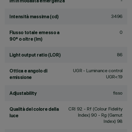
-
lm in modalità emergenza
3496
Intensità massima (cd)
0
Flusso totale emesso a
90° o oltre (lm)
86
Light output ratio (LOR)
UGR - Luminance control
Ottica e angolo di
UGR<19
emissione
fisso
Adjustability
CRI
92
- Rf (Colour Fidelity
Qualità del colore della
Index) 90 - Rg (Gamut
luce
Index) 98