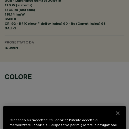
UGR - Luminance control UGR<19
11.3 W (sistema)
1335 lm (sistema)
118.14 lm/W
3500 K
CRI
92
- Rf (Colour Fidelity Index) 90 - Rg (Gamut Index) 98
DALI-2
PROGETTATO DA
iGuzzini
COLORE
COMPONENTI OPZIONALI
Cliccando su “Accetta tutti i cookie”, l'utente accetta di
memorizzare i cookie sul dispositivo per migliorare la navigazione