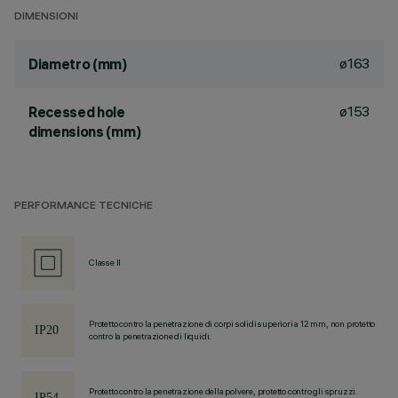
DIMENSIONI
ø163
Diametro (mm)
ø153
Recessed hole
dimensions (mm)
PERFORMANCE TECNICHE
Classe II
Protetto contro la penetrazione di corpi solidi superiori a 12 mm, non protetto
contro la penetrazione di liquidi.
Protetto contro la penetrazione della polvere, protetto contro gli spruzzi.