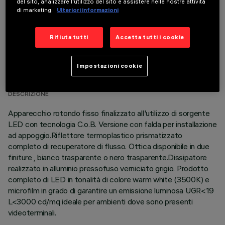
del sito, analizzare l'utilizzo del sito e assistere nelle nostre attività
di marketing.
Ulteriori informazioni
Rifiuta tutti
Accetta tutti i cookie
DATI TECNICI
Impostazioni cookie
ULTIMO AGGIORNAMENTO: 06/08/2026
DESCRIZIONE
Apparecchio rotondo fisso finalizzato all'utilizzo di sorgente
LED con tecnologia C.o.B. Versione con falda per installazione
ad appoggio.Riflettore termoplastico prismatizzato
completo di recuperatore di flusso. Ottica disponibile in due
finiture , bianco trasparente o nero trasparente.Dissipatore
realizzato in alluminio pressofuso verniciato grigio. Prodotto
completo di LED in tonalità di colore warm white (3500K) e
microfilm in grado di garantire un emissione luminosa UGR<19
L<3000 cd/mq ideale per ambienti dove sono presenti
videoterminali.