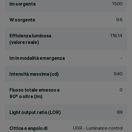
1500
lm sorgente
9.6
W sorgente
118.14
Efficienza luminosa
(valore reale)
-
lm in modalità emergenza
940
Intensità massima (cd)
0
Flusso totale emesso a
90° o oltre (lm)
89
Light output ratio (LOR)
UGR - Luminance control
Ottica e angolo di