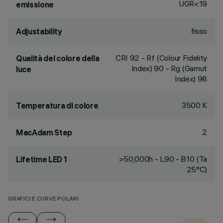
UGR<19
emissione
fisso
Adjustability
CRI
92
- Rf (Colour Fidelity
Qualità del colore della
Index) 90 - Rg (Gamut
luce
Index) 98
3500 K
Temperatura di colore
2
MacAdam Step
>50,000h - L90 - B10 (Ta
Lifetime LED 1
25°C)
GRAFICI E CURVE POLARI