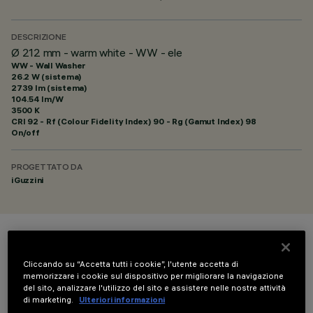
DESCRIZIONE
Ø 212 mm - warm white - WW - ele
WW - Wall Washer
26.2 W (sistema)
2739 lm (sistema)
104.54 lm/W
3500 K
CRI
92
- Rf (Colour Fidelity Index) 90 - Rg (Gamut Index) 98
On/off
PROGETTATO DA
iGuzzini
COLORE
Cliccando su “Accetta tutti i cookie”, l'utente accetta di
memorizzare i cookie sul dispositivo per migliorare la navigazione
del sito, analizzare l'utilizzo del sito e assistere nelle nostre attività
di marketing.
Ulteriori informazioni