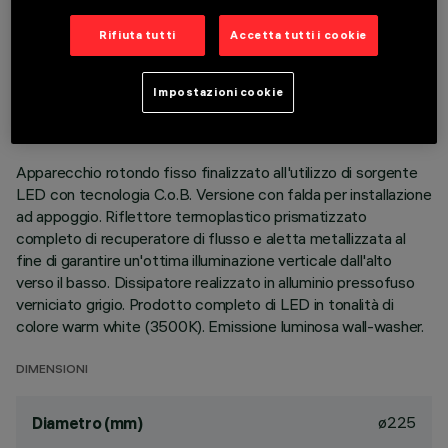
Rifiuta tutti
Accetta tutti i cookie
DATI TECNICI
ULTIMO AGGIORNAMENTO: 06/08/2026
Impostazioni cookie
DESCRIZIONE
Apparecchio rotondo fisso finalizzato all'utilizzo di sorgente
LED con tecnologia C.o.B. Versione con falda per installazione
ad appoggio. Riflettore termoplastico prismatizzato
completo di recuperatore di flusso e aletta metallizzata al
fine di garantire un'ottima illuminazione verticale dall'alto
verso il basso. Dissipatore realizzato in alluminio pressofuso
verniciato grigio. Prodotto completo di LED in tonalità di
colore warm white (3500K). Emissione luminosa wall-washer.
DIMENSIONI
ø225
Diametro (mm)