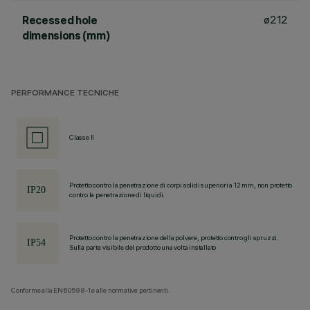
ø212
Recessed hole
dimensions (mm)
PERFORMANCE TECNICHE
Classe II
Protetto contro la penetrazione di corpi solidi superiori a 12 mm, non protetto
contro la penetrazione di liquidi.
Protetto contro la penetrazione della polvere, protetto contro gli spruzzi.
Sulla parte visibile del prodotto una volta installato
Conforme alla EN60598-1 e alle normative pertinenti.