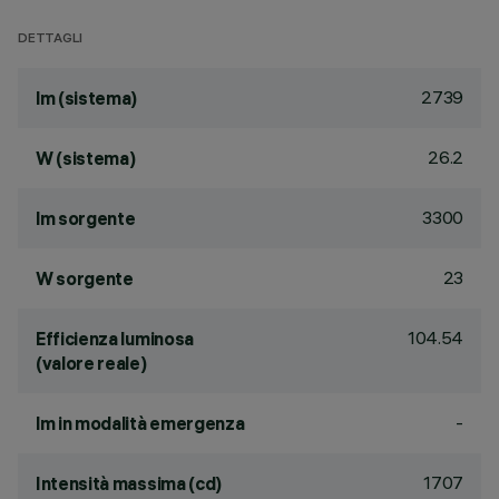
DETTAGLI
2739
lm (sistema)
26.2
W (sistema)
3300
lm sorgente
23
W sorgente
104.54
Efficienza luminosa
(valore reale)
-
lm in modalità emergenza
1707
Intensità massima (cd)