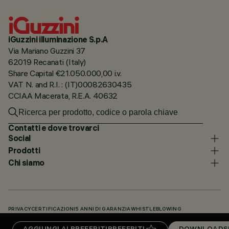
iGuzzini illuminazione S.p.A
Via Mariano Guzzini 37
62019 Recanati (Italy)
Share Capital €21.050.000,00 i.v.
VAT N. and R.I. : (IT)00082630435
CCIAA Macerata, R.E.A. 40632
Contatti e dove trovarci
Social
Prodotti
Chi siamo
PRIVACY
CERTIFICAZIONI
5 ANNI DI GARANZIA
WHISTLEBLOWING
COOKIE POLICY
DICHIARAZIONE DI ACCESSIBILITÀ
I NOSTRI CODICI