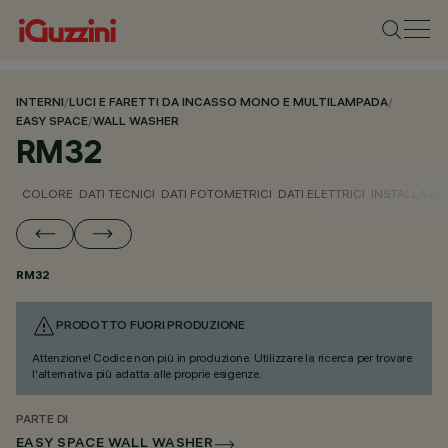
INTERNI
/
LUCI E FARETTI DA INCASSO MONO E MULTILAMPADA
/
EASY SPACE
/
WALL WASHER
RM32
COLORE
DATI TECNICI
DATI FOTOMETRICI
DATI ELETTRICI
INSTALLAZI
RM32
PRODOTTO FUORI PRODUZIONE
Attenzione! Codice non più in produzione. Utilizzare la ricerca per trovare
l'alternativa più adatta alle proprie esigenze.
PARTE DI
EASY SPACE WALL WASHER