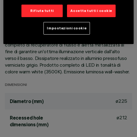
Rifiuta tutti
Accetta tutti i cookie
DESCRIZIONE
Apparecchio rotondo fisso finalizzato all'utilizzo di sorgente
Impostazioni cookie
LED con tecnologia C.o.B. Versione con falda per installazione
ad appoggio. Riflettore termoplastico prismatizzato
completo di recuperatore di flusso e aletta metallizzata al
fine di garantire un'ottima illuminazione verticale dall'alto
verso il basso. Dissipatore realizzato in alluminio pressofuso
verniciato grigio. Prodotto completo di LED in tonalità di
colore warm white (3500K). Emissione luminosa wall-washer.
DIMENSIONI
ø225
Diametro (mm)
ø212
Recessed hole
dimensions (mm)