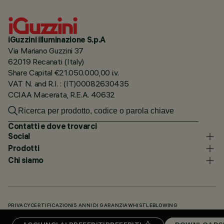
iGuzzini illuminazione S.p.A
Via Mariano Guzzini 37
62019 Recanati (Italy)
Share Capital €21.050.000,00 i.v.
VAT N. and R.I. : (IT)00082630435
CCIAA Macerata, R.E.A. 40632
Contatti e dove trovarci
Social
Prodotti
Chi siamo
PRIVACY
CERTIFICAZIONI
5 ANNI DI GARANZIA
WHISTLEBLOWING
COOKIE POLICY
DICHIARAZIONE DI ACCESSIBILITÀ
I NOSTRI CODICI