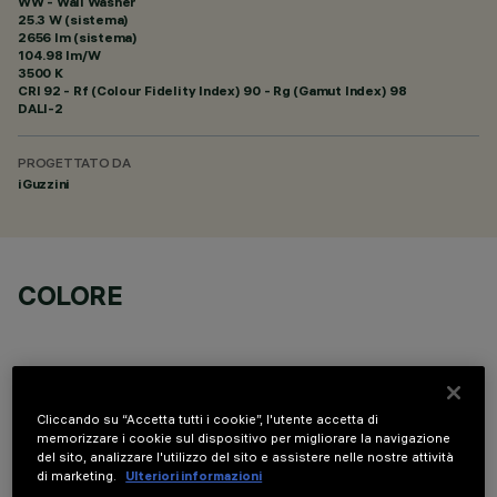
WW - Wall Washer
25.3 W (sistema)
2656 lm (sistema)
104.98 lm/W
3500 K
CRI
92
- Rf (Colour Fidelity Index) 90 - Rg (Gamut Index) 98
DALI-2
PROGETTATO DA
iGuzzini
COLORE
Cliccando su “Accetta tutti i cookie”, l'utente accetta di
memorizzare i cookie sul dispositivo per migliorare la navigazione
DATI TECNICI
del sito, analizzare l'utilizzo del sito e assistere nelle nostre attività
di marketing.
Ulteriori informazioni
ULTIMO AGGIORNAMENTO: 05/08/2026