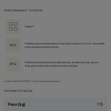
PERFORMANCE TECNICHE
Classe II
Protetto contro la penetrazione di corpi solidi superiori a 12 mm, non protetto
contro la penetrazione di liquidi.
Protetto contro la penetrazione della polvere, protetto contro gli spruzzi.
Sulla parte visibile del prodotto una volta installato
Conforme alla EN60598-1 e alle normative pertinenti.
PROPRIETÀ FISICHE
1.15
Peso (kg)