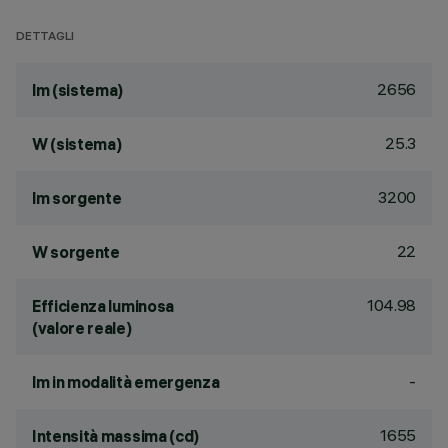
DETTAGLI
2656
lm (sistema)
25.3
W (sistema)
3200
lm sorgente
22
W sorgente
104.98
Efficienza luminosa
(valore reale)
-
lm in modalità emergenza
1655
Intensità massima (cd)