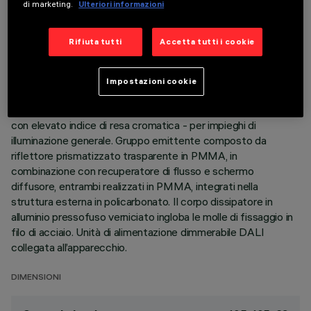
di marketing.
Ulteriori informazioni
DATI TECNICI
ULTIMO AGGIORNAMENTO: 06/08/2026
Rifiuta tutti
Accetta tutti i cookie
DESCRIZIONE
Impostazioni cookie
Apparecchio quadrato da incasso ad ottica fissa, versione
con cornice perimetrale. Sorgente LED ad alta efficienza -
con elevato indice di resa cromatica - per impieghi di
illuminazione generale. Gruppo emittente composto da
riflettore prismatizzato trasparente in PMMA, in
combinazione con recuperatore di flusso e schermo
diffusore, entrambi realizzati in PMMA, integrati nella
struttura esterna in policarbonato. Il corpo dissipatore in
alluminio pressofuso verniciato ingloba le molle di fissaggio in
filo di acciaio. Unità di alimentazione dimmerabile DALI
collegata all’apparecchio.
DIMENSIONI