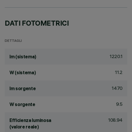
DATI FOTOMETRICI
DETTAGLI
1220.1
lm (sistema)
11.2
W (sistema)
1470
lm sorgente
9.5
W sorgente
108.94
Efficienza luminosa
(valore reale)