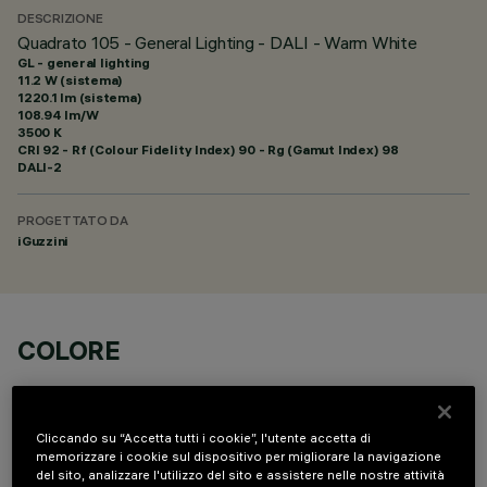
DESCRIZIONE
Quadrato 105 - General Lighting - DALI - Warm White
GL - general lighting
11.2 W (sistema)
1220.1 lm (sistema)
108.94 lm/W
3500 K
CRI
92
- Rf (Colour Fidelity Index) 90 - Rg (Gamut Index) 98
DALI-2
PROGETTATO DA
iGuzzini
COLORE
Cliccando su “Accetta tutti i cookie”, l'utente accetta di
memorizzare i cookie sul dispositivo per migliorare la navigazione
del sito, analizzare l'utilizzo del sito e assistere nelle nostre attività