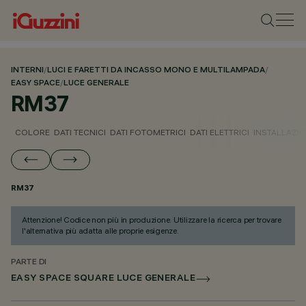
INTERNI
/
LUCI E FARETTI DA INCASSO MONO E MULTILAMPADA
/
EASY SPACE
/
LUCE GENERALE
RM37
COLORE
DATI TECNICI
DATI FOTOMETRICI
DATI ELETTRICI
INSTALLAZI
RM37
Attenzione! Codice non più in produzione. Utilizzare la ricerca per trovare
l'alternativa più adatta alle proprie esigenze.
PARTE DI
EASY SPACE SQUARE LUCE GENERALE