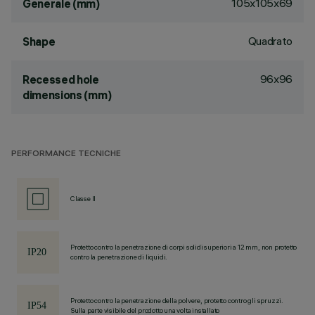
105x105x69
Generale (mm)
Quadrato
Shape
96x96
Recessed hole
dimensions (mm)
PERFORMANCE TECNICHE
Classe II
Protetto contro la penetrazione di corpi solidi superiori a 12 mm, non protetto
contro la penetrazione di liquidi.
Protetto contro la penetrazione della polvere, protetto contro gli spruzzi.
Sulla parte visibile del prodotto una volta installato