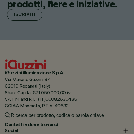
prodotti, fiere e iniziative.
ISCRIVITI
iGuzzini illuminazione S.p.A
Via Mariano Guzzini 37
62019 Recanati (Italy)
Share Capital €21.050.000,00 i.v.
VAT N. and R.I. : (IT)00082630435
CCIAA Macerata, R.E.A. 40632
Contatti e dove trovarci
Social