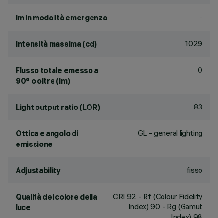
-
lm in modalità emergenza
1029
Intensità massima (cd)
0
Flusso totale emesso a
90° o oltre (lm)
83
Light output ratio (LOR)
GL - general lighting
Ottica e angolo di
emissione
fisso
Adjustability
CRI
92
- Rf (Colour Fidelity
Qualità del colore della
Index) 90 - Rg (Gamut
luce
Index) 98