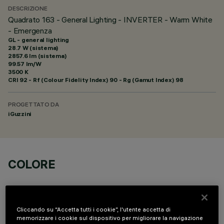
DESCRIZIONE
Quadrato 163 - General Lighting - INVERTER - Warm White
- Emergenza
GL - general lighting
28.7 W (sistema)
2857.6 lm (sistema)
99.57 lm/W
3500 K
CRI
92
- Rf (Colour Fidelity Index) 90 - Rg (Gamut Index) 98
PROGETTATO DA
iGuzzini
COLORE
Cliccando su “Accetta tutti i cookie”, l'utente accetta di
memorizzare i cookie sul dispositivo per migliorare la navigazione