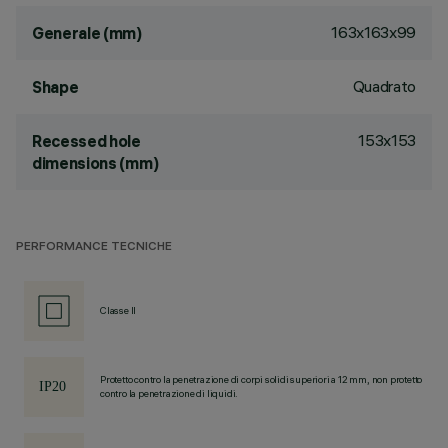
163x163x99
Generale (mm)
Quadrato
Shape
153x153
Recessed hole
dimensions (mm)
PERFORMANCE TECNICHE
Classe II
Protetto contro la penetrazione di corpi solidi superiori a 12 mm, non protetto
contro la penetrazione di liquidi.