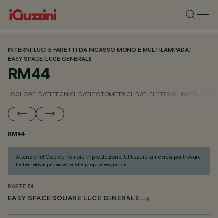
INTERNI
/
LUCI E FARETTI DA INCASSO MONO E MULTILAMPADA
/
EASY SPACE
/
LUCE GENERALE
RM44
COLORE
DATI TECNICI
DATI FOTOMETRICI
DATI ELETTRICI
INSTALLAZI
RM44
Attenzione! Codice non più in produzione. Utilizzare la ricerca per trovare
l'alternativa più adatta alle proprie esigenze.
PARTE DI
EASY SPACE SQUARE LUCE GENERALE