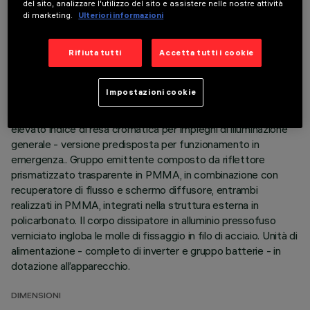
del sito, analizzare l'utilizzo del sito e assistere nelle nostre attività
DATI TECNICI
di marketing.
Ulteriori informazioni
ULTIMO AGGIORNAMENTO: 06/08/2026
Rifiuta tutti
Accetta tutti i cookie
DESCRIZIONE
Impostazioni cookie
Apparecchio quadrato da incasso ad ottica fissa, versione
con cornice perimetrale. Sorgente LED ad alta efficienza con
elevato indice di resa cromatica per impieghi di illuminazione
generale - versione predisposta per funzionamento in
emergenza.. Gruppo emittente composto da riflettore
prismatizzato trasparente in PMMA, in combinazione con
recuperatore di flusso e schermo diffusore, entrambi
realizzati in PMMA, integrati nella struttura esterna in
policarbonato. Il corpo dissipatore in alluminio pressofuso
verniciato ingloba le molle di fissaggio in filo di acciaio. Unità di
alimentazione - completo di inverter e gruppo batterie - in
dotazione all’apparecchio.
DIMENSIONI