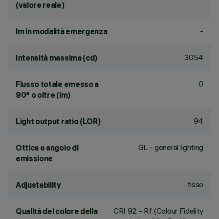
(valore reale)
-
lm in modalità emergenza
3054
Intensità massima (cd)
0
Flusso totale emesso a
90° o oltre (lm)
94
Light output ratio (LOR)
GL - general lighting
Ottica e angolo di
emissione
fisso
Adjustability
CRI
92
- Rf (Colour Fidelity
Qualità del colore della