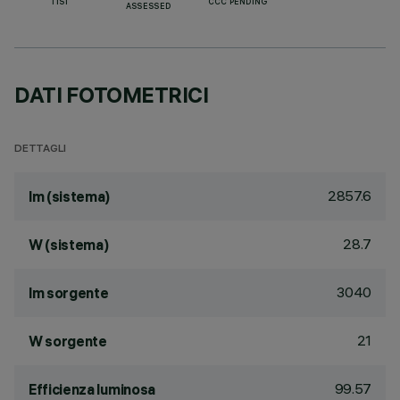
TISI
CCC PENDING
ASSESSED
DATI FOTOMETRICI
DETTAGLI
2857.6
lm (sistema)
28.7
W (sistema)
3040
lm sorgente
21
W sorgente
99.57
Efficienza luminosa