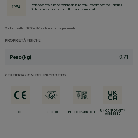
Protetto contro la penetrazione della polvere, protetto contro gli spruzzi.
Sulla parte visibile del prodotto una volta installato
Conforme alla EN60598-1 e alle normative pertinenti.
PROPRIETÀ FISICHE
0.71
Peso (kg)
CERTIFICAZIONI DEL PRODOTTO
UK CONFORMITY
CE
ENEC-03
PEP ECOPASSPORT
ASSESSED