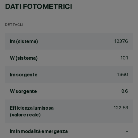
DATI FOTOMETRICI
DETTAGLI
1237.6
lm (sistema)
10.1
W (sistema)
1360
lm sorgente
8.6
W sorgente
122.53
Efficienza luminosa
(valore reale)
-
lm in modalità emergenza