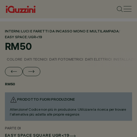
INTERNI
/
LUCI E FARETTI DA INCASSO MONO E MULTILAMPADA
/
EASY SPACE
/
UGR<19
RM50
COLORE
DATI TECNICI
DATI FOTOMETRICI
DATI ELETTRICI
INSTALLAZI
RM50
PRODOTTO FUORI PRODUZIONE
Attenzione! Codice non più in produzione. Utilizzare la ricerca per trovare
l'alternativa più adatta alle proprie esigenze.
PARTE DI
EASY SPACE SQUARE UGR<19