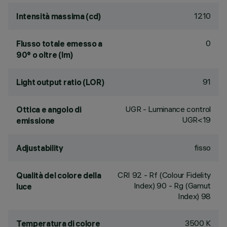
1210
Intensità massima (cd)
0
Flusso totale emesso a
90° o oltre (lm)
91
Light output ratio (LOR)
UGR - Luminance control
Ottica e angolo di
UGR<19
emissione
fisso
Adjustability
CRI
92
- Rf (Colour Fidelity
Qualità del colore della
Index) 90 - Rg (Gamut
luce
Index) 98
3500 K
Temperatura di colore