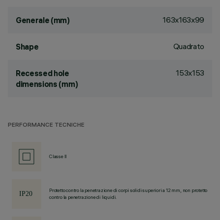
163x163x99
Generale (mm)
Quadrato
Shape
153x153
Recessed hole
dimensions (mm)
PERFORMANCE TECNICHE
Classe II
Protetto contro la penetrazione di corpi solidi superiori a 12 mm, non protetto
contro la penetrazione di liquidi.