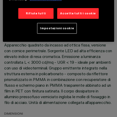
DATI TECNICI
Rifiuta tutti
Accetta tutti i cookie
ULTIMO AGGIORNAMENTO: 06/08/2026
Impostazioni cookie
DESCRIZIONE
Apparecchio quadrato da incasso ad ottica fissa, versione
con cornice perimetrale. Sorgente LED ad alta efficienza con
elevato indice di resa cromatica. Emissione a luminanza
controllata L < 3000 cd/mq - UGR < 19 - ideale per ambienti
con uso di videoterminali. Gruppo emittente integrato nella
struttura esterna in policarbonato - composto da riflettore
prismatizzato in PMMA in combinazione con recuperatore di
flusso e schermo piano in PMMA trasparente abbinato ad un
film in PET con finitura satinata. Il corpo dissipatore in
alluminio pressofuso verniciato ingloba le molle di fissaggio in
filo di acciaio. Unità di alimentazione collegata all’apparecchio.
DIMENSIONI