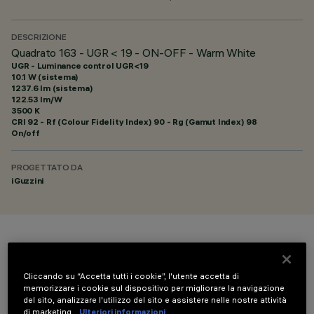
DESCRIZIONE
Quadrato 163 - UGR < 19 - ON-OFF - Warm White
UGR - Luminance control UGR<19
10.1 W (sistema)
1237.6 lm (sistema)
122.53 lm/W
3500 K
CRI
92
- Rf (Colour Fidelity Index) 90 - Rg (Gamut Index) 98
On/off
PROGETTATO DA
iGuzzini
COLORE
Cliccando su “Accetta tutti i cookie”, l'utente accetta di
memorizzare i cookie sul dispositivo per migliorare la navigazione
del sito, analizzare l'utilizzo del sito e assistere nelle nostre attività
di marketing.
Ulteriori informazioni