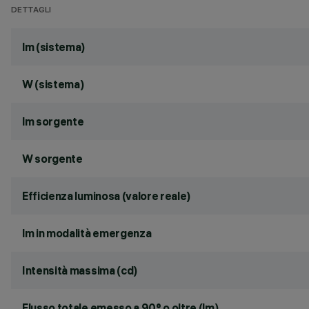
DETTAGLI
lm (sistema)
W (sistema)
lm sorgente
W sorgente
Efficienza luminosa (valore reale)
lm in modalità emergenza
Intensità massima (cd)
Flusso totale emesso a 90° o oltre (lm)