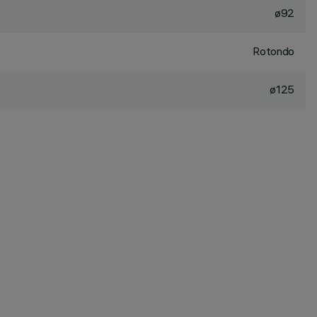
ø92
Rotondo
ø125