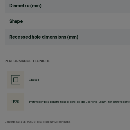
Diametro (mm)
Shape
Recessed hole dimensions (mm)
PERFORMANCE TECNICHE
Classe II
Protetto contro la penetrazione di corpi solidi superiori a 12 mm, non protetto contr
Conforme alla EN60598-1 e alle normative pertinenti.