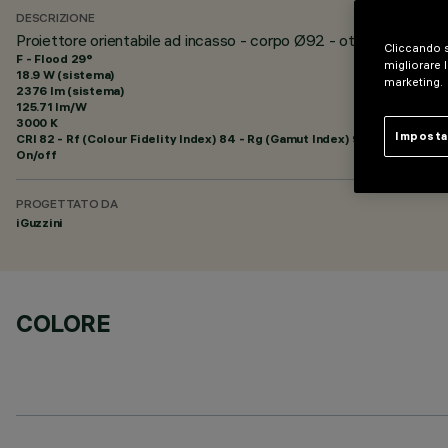
DESCRIZIONE
Proiettore orientabile ad incasso - corpo Ø92 - ottica Flood
Cliccando s
F - Flood 29°
migliorare l
18.9 W (sistema)
marketing.
2376 lm (sistema)
125.71 lm/W
3000 K
Imposta
CRI
82
- Rf (Colour Fidelity Index) 84 - Rg (Gamut Index) 95
On/off
PROGETTATO DA
iGuzzini
COLORE