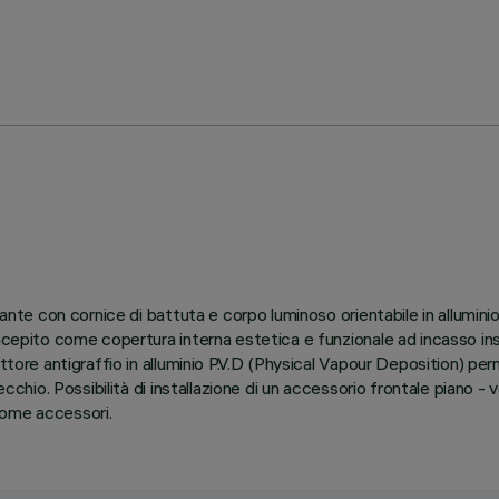
ante con cornice di battuta e corpo luminoso orientabile in alluminio
ncepito come copertura interna estetica e funzionale ad incasso ins
ettore antigraffio in alluminio P.V.D (Physical Vapour Deposition) p
cchio. Possibilità di installazione di un accessorio frontale piano - ve
 come accessori.