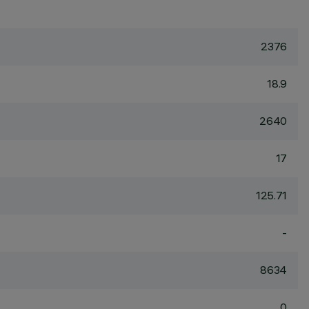
2376
18.9
2640
17
125.71
-
8634
0