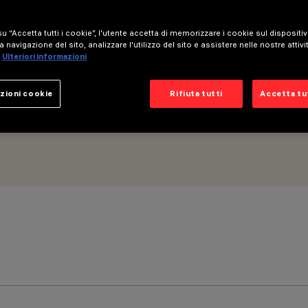
u “Accetta tutti i cookie”, l'utente accetta di memorizzare i cookie sul dispositi
a navigazione del sito, analizzare l'utilizzo del sito e assistere nelle nostre attivi
Ulteriori informazioni
zioni cookie
Rifiuta tutti
Accetta tut