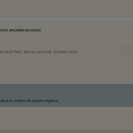
 EVO
/
Ø92MM INCASSO
ATI ELETTRICI
INSTALLAZIONE
DOWNLOADS
nativa più adatta alle proprie esigenze.