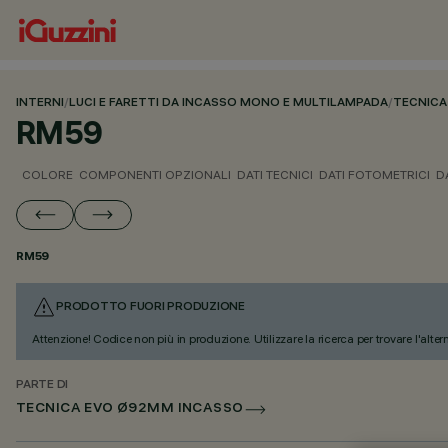
INTERNI
/
LUCI E FARETTI DA INCASSO MONO E MULTILAMPADA
/
TECNICA
RM59
COLORE
COMPONENTI OPZIONALI
DATI TECNICI
DATI FOTOMETRICI
D
RM59
PRODOTTO FUORI PRODUZIONE
Attenzione! Codice non più in produzione. Utilizzare la ricerca per trovare l'alter
PARTE DI
TECNICA EVO Ø92MM INCASSO