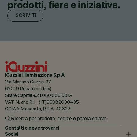
prodotti, fiere e iniziative.
ISCRIVITI
iGuzzini illuminazione S.p.A
Via Mariano Guzzini 37
62019 Recanati (Italy)
Share Capital €21.050.000,00 i.v.
VAT N. and R.I. : (IT)00082630435
CCIAA Macerata, R.E.A. 40632
Contatti e dove trovarci
Social