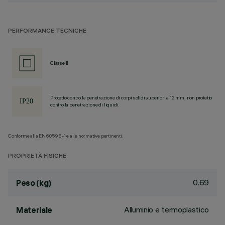
PERFORMANCE TECNICHE
Classe II
Protetto contro la penetrazione di corpi solidi superiori a 12 mm, non protetto
contro la penetrazione di liquidi.
Conforme alla EN60598-1 e alle normative pertinenti.
PROPRIETÀ FISICHE
0.69
Peso (kg)
Alluminio e termoplastico
Materiale