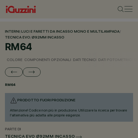
INTERNI
/
LUCI E FARETTI DA INCASSO MONO E MULTILAMPADA
/
TECNICA EVO
/
Ø92MM INCASSO
RM64
COLORE
COMPONENTI OPZIONALI
DATI TECNICI
DATI FOTOMETRICI
D
RM64
PRODOTTO FUORI PRODUZIONE
Attenzione! Codice non più in produzione. Utilizzare la ricerca per trovare
l'alternativa più adatta alle proprie esigenze.
PARTE DI
TECNICA EVO Ø92MM INCASSO