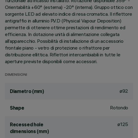
funzionale ad incasso installato. Rotazione disponibile 359° -
Orientabilità +60° (esterna) -20° (interna). Gruppo ottico con
sorgente LED ad elevato indice di resa cromatica. Il riflettore
antigraffio in alluminio P.V.D (Physical Vapour Deposition)
permette di ottenere ottime prestazioni di rendimento ed
efficienza. In dotazione unità di alimentazione collegata
all’apparecchio. Possibilità di installazione di un accessorio
frontale piano - vetro di protezione o rifrattore per
distribuzione ellittica. Riflettori intercambiabili in tutte le
aperture previste disponibili come accessori.
DIMENSIONI
ø92
Diametro (mm)
Rotondo
Shape
ø125
Recessed hole
dimensions (mm)