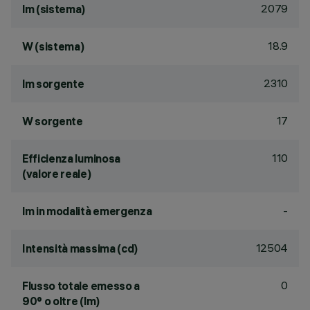
2079
lm (sistema)
18.9
W (sistema)
2310
lm sorgente
17
W sorgente
110
Efficienza luminosa
(valore reale)
-
lm in modalità emergenza
12504
Intensità massima (cd)
0
Flusso totale emesso a
90° o oltre (lm)