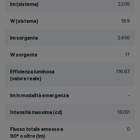
2205
lm (sistema)
18.9
W (sistema)
2450
lm sorgente
17
W sorgente
116.67
Efficienza luminosa
(valore reale)
-
lm in modalità emergenza
13261
Intensità massima (cd)
0
Flusso totale emesso a
90° o oltre (lm)