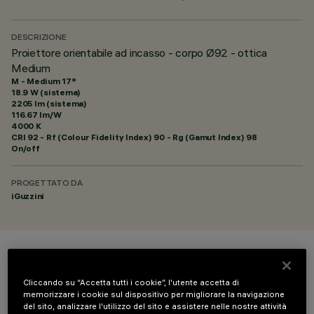
DESCRIZIONE
Proiettore orientabile ad incasso - corpo Ø92 - ottica
Medium
M - Medium 17°
18.9 W (sistema)
2205 lm (sistema)
116.67 lm/W
4000 K
CRI
92
- Rf (Colour Fidelity Index) 90 - Rg (Gamut Index) 98
On/off
PROGETTATO DA
iGuzzini
COLORE
Cliccando su “Accetta tutti i cookie”, l'utente accetta di
memorizzare i cookie sul dispositivo per migliorare la navigazione
del sito, analizzare l'utilizzo del sito e assistere nelle nostre attività