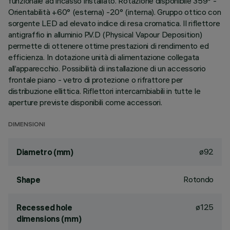
funzionale ad incasso installato. Rotazione disponibile 359° -
Orientabilità +60° (esterna) -20° (interna). Gruppo ottico con
sorgente LED ad elevato indice di resa cromatica. Il riflettore
antigraffio in alluminio P.V.D (Physical Vapour Deposition)
permette di ottenere ottime prestazioni di rendimento ed
efficienza. In dotazione unità di alimentazione collegata
all’apparecchio. Possibilità di installazione di un accessorio
frontale piano - vetro di protezione o rifrattore per
distribuzione ellittica. Riflettori intercambiabili in tutte le
aperture previste disponibili come accessori.
DIMENSIONI
ø92
Diametro (mm)
Rotondo
Shape
ø125
Recessed hole
dimensions (mm)