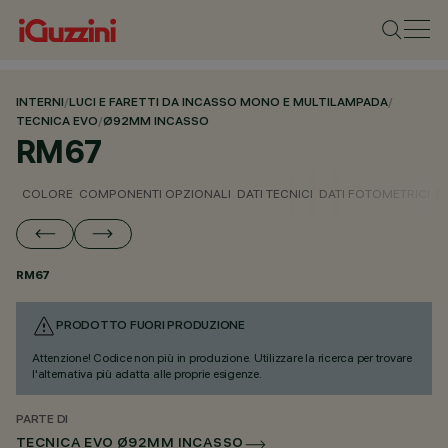
INTERNI
/
LUCI E FARETTI DA INCASSO MONO E MULTILAMPADA
/
TECNICA EVO
/
Ø92MM INCASSO
RM67
COLORE
COMPONENTI OPZIONALI
DATI TECNICI
DATI FOTOMETRICI
D
RM67
PRODOTTO FUORI PRODUZIONE
Attenzione! Codice non più in produzione. Utilizzare la ricerca per trovare
l'alternativa più adatta alle proprie esigenze.
PARTE DI
TECNICA EVO Ø92MM INCASSO