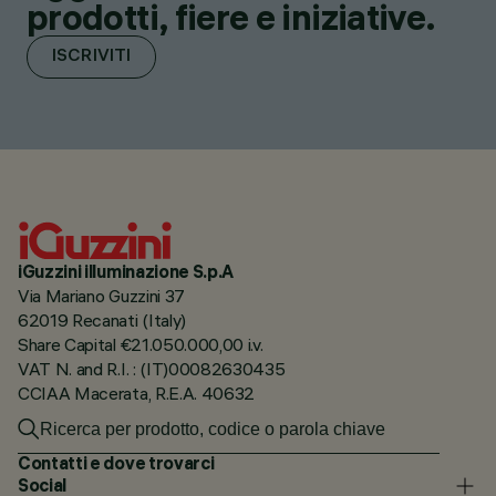
prodotti, fiere e iniziative.
ISCRIVITI
iGuzzini illuminazione S.p.A
Via Mariano Guzzini 37
62019 Recanati (Italy)
Share Capital €21.050.000,00 i.v.
VAT N. and R.I. : (IT)00082630435
CCIAA Macerata, R.E.A. 40632
Contatti e dove trovarci
Social