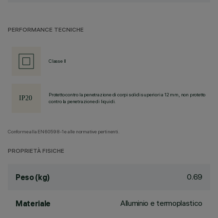
PERFORMANCE TECNICHE
Classe II
Protetto contro la penetrazione di corpi solidi superiori a 12 mm, non protetto
contro la penetrazione di liquidi.
Conforme alla EN60598-1 e alle normative pertinenti.
PROPRIETÀ FISICHE
0.69
Peso (kg)
Alluminio e termoplastico
Materiale