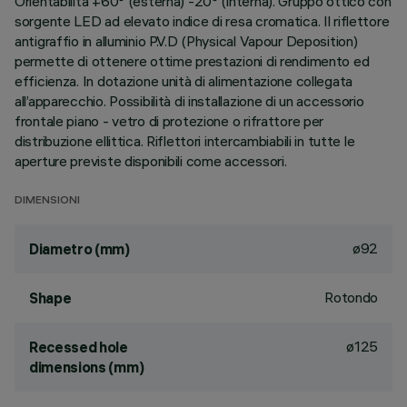
Orientabilità +60° (esterna) -20° (interna). Gruppo ottico con
sorgente LED ad elevato indice di resa cromatica. Il riflettore
antigraffio in alluminio P.V.D (Physical Vapour Deposition)
permette di ottenere ottime prestazioni di rendimento ed
efficienza. In dotazione unità di alimentazione collegata
all’apparecchio. Possibilità di installazione di un accessorio
frontale piano - vetro di protezione o rifrattore per
distribuzione ellittica. Riflettori intercambiabili in tutte le
aperture previste disponibili come accessori.
DIMENSIONI
ø92
Diametro (mm)
Rotondo
Shape
ø125
Recessed hole
dimensions (mm)