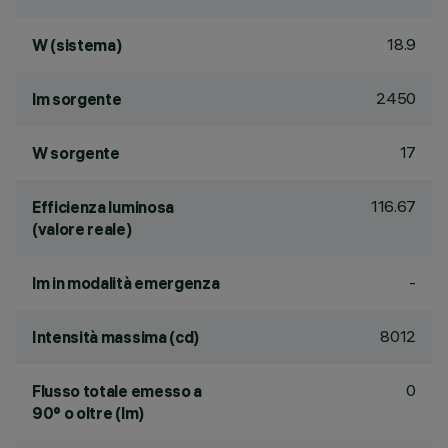
18.9
W (sistema)
2450
lm sorgente
17
W sorgente
116.67
Efficienza luminosa
(valore reale)
-
lm in modalità emergenza
8012
Intensità massima (cd)
0
Flusso totale emesso a
90° o oltre (lm)