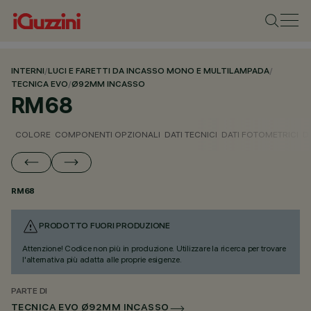
INTERNI
/
LUCI E FARETTI DA INCASSO MONO E MULTILAMPADA
/
TECNICA EVO
/
Ø92MM INCASSO
RM68
COLORE
COMPONENTI OPZIONALI
DATI TECNICI
DATI FOTOMETRICI
D
RM68
PRODOTTO FUORI PRODUZIONE
Attenzione! Codice non più in produzione. Utilizzare la ricerca per trovare
l'alternativa più adatta alle proprie esigenze.
PARTE DI
TECNICA EVO Ø92MM INCASSO