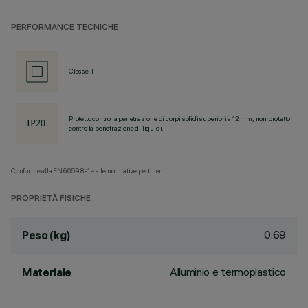
PERFORMANCE TECNICHE
Classe II
Protetto contro la penetrazione di corpi solidi superiori a 12 mm, non protetto
contro la penetrazione di liquidi.
Conforme alla EN60598-1 e alle normative pertinenti.
PROPRIETÀ FISICHE
0.69
Peso (kg)
Alluminio e termoplastico
Materiale