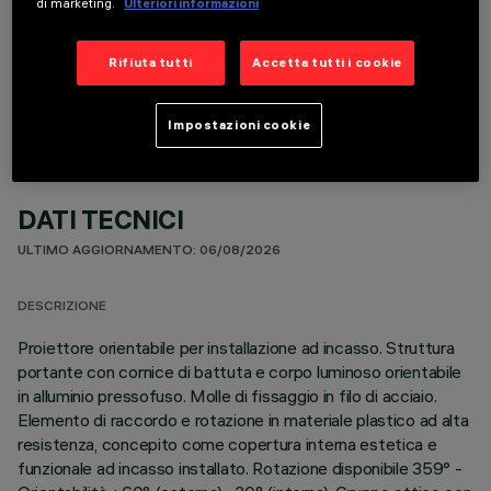
di marketing.
Ulteriori informazioni
COMPONENTI OPZIONALI
Rifiuta tutti
Accetta tutti i cookie
Impostazioni cookie
DATI TECNICI
ULTIMO AGGIORNAMENTO: 06/08/2026
DESCRIZIONE
Proiettore orientabile per installazione ad incasso. Struttura
portante con cornice di battuta e corpo luminoso orientabile
in alluminio pressofuso. Molle di fissaggio in filo di acciaio.
Elemento di raccordo e rotazione in materiale plastico ad alta
resistenza, concepito come copertura interna estetica e
funzionale ad incasso installato. Rotazione disponibile 359° -