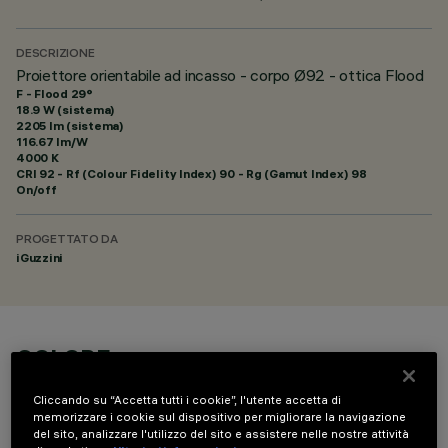
DESCRIZIONE
Proiettore orientabile ad incasso - corpo Ø92 - ottica Flood
F - Flood 29°
18.9 W (sistema)
2205 lm (sistema)
116.67 lm/W
4000 K
CRI
92
- Rf (Colour Fidelity Index) 90 - Rg (Gamut Index) 98
On/off
PROGETTATO DA
iGuzzini
COLORE
Cliccando su “Accetta tutti i cookie”, l'utente accetta di
memorizzare i cookie sul dispositivo per migliorare la navigazione
del sito, analizzare l'utilizzo del sito e assistere nelle nostre attività