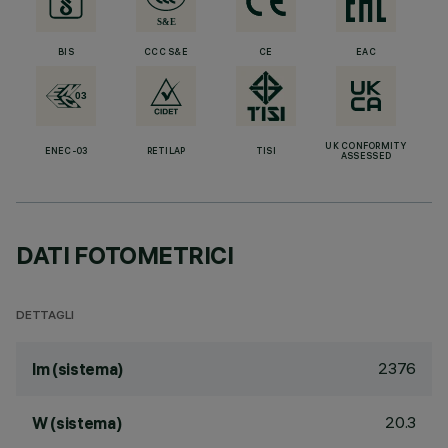
BIS
CCC S&E
CE
EAC
UK CONFORMITY
ENEC-03
RETILAP
TISI
ASSESSED
DATI FOTOMETRICI
DETTAGLI
2376
lm (sistema)
20.3
W (sistema)