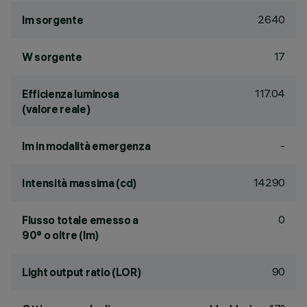
2640
lm sorgente
17
W sorgente
117.04
Efficienza luminosa
(valore reale)
-
lm in modalità emergenza
14290
Intensità massima (cd)
0
Flusso totale emesso a
90° o oltre (lm)
90
Light output ratio (LOR)