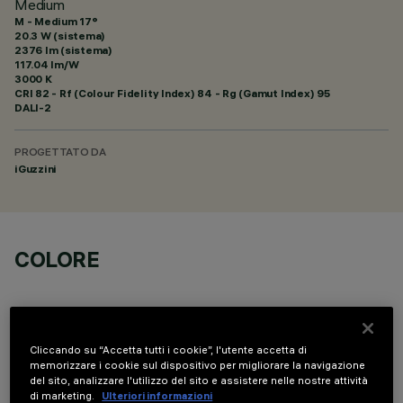
Medium
M - Medium 17°
20.3 W (sistema)
2376 lm (sistema)
117.04 lm/W
3000 K
CRI
82
- Rf (Colour Fidelity Index) 84 - Rg (Gamut Index) 95
DALI-2
PROGETTATO DA
iGuzzini
COLORE
Cliccando su “Accetta tutti i cookie”, l'utente accetta di
memorizzare i cookie sul dispositivo per migliorare la navigazione
del sito, analizzare l'utilizzo del sito e assistere nelle nostre attività
COMPONENTI OPZIONALI
di marketing.
Ulteriori informazioni