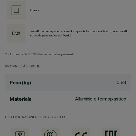
Classe II
Protetto contro la penetrazione di corpi solidi superiori a 12 mm, non protetto
contro la penetrazione di liquidi.
Conforme alla EN60598-1 e alle normative pertinenti.
PROPRIETÀ FISICHE
0.69
Peso (kg)
Alluminio e termoplastico
Materiale
CERTIFICAZIONI DEL PRODOTTO