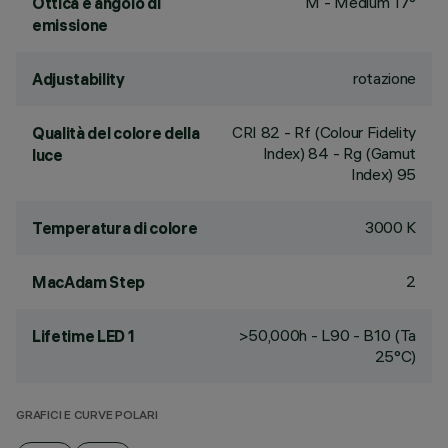
M - Medium 17°
Ottica e angolo di
emissione
rotazione
Adjustability
CRI
82
- Rf (Colour Fidelity
Qualità del colore della
Index) 84 - Rg (Gamut
luce
Index) 95
3000 K
Temperatura di colore
2
MacAdam Step
>50,000h - L90 - B10 (Ta
Lifetime LED 1
25°C)
GRAFICI E CURVE POLARI