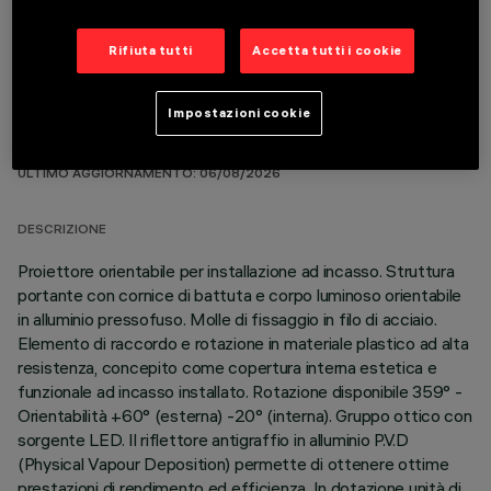
Rifiuta tutti
Accetta tutti i cookie
Impostazioni cookie
DATI TECNICI
ULTIMO AGGIORNAMENTO: 06/08/2026
DESCRIZIONE
Proiettore orientabile per installazione ad incasso. Struttura
portante con cornice di battuta e corpo luminoso orientabile
in alluminio pressofuso. Molle di fissaggio in filo di acciaio.
Elemento di raccordo e rotazione in materiale plastico ad alta
resistenza, concepito come copertura interna estetica e
funzionale ad incasso installato. Rotazione disponibile 359° -
Orientabilità +60° (esterna) -20° (interna). Gruppo ottico con
sorgente LED. Il riflettore antigraffio in alluminio P.V.D
(Physical Vapour Deposition) permette di ottenere ottime
prestazioni di rendimento ed efficienza. In dotazione unità di