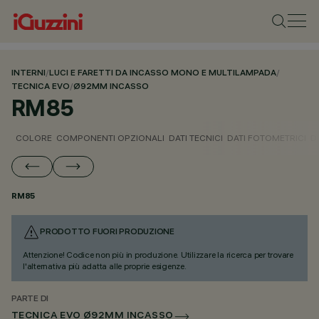
INTERNI
/
LUCI E FARETTI DA INCASSO MONO E MULTILAMPADA
/
TECNICA EVO
/
Ø92MM INCASSO
RM85
COLORE
COMPONENTI OPZIONALI
DATI TECNICI
DATI FOTOMETRICI
D
RM85
PRODOTTO FUORI PRODUZIONE
Attenzione! Codice non più in produzione. Utilizzare la ricerca per trovare
l'alternativa più adatta alle proprie esigenze.
PARTE DI
TECNICA EVO Ø92MM INCASSO