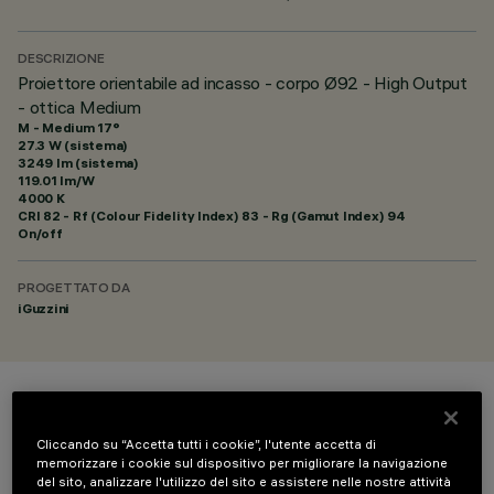
DESCRIZIONE
Proiettore orientabile ad incasso - corpo Ø92 - High Output
- ottica Medium
M - Medium 17°
27.3 W (sistema)
3249 lm (sistema)
119.01 lm/W
4000 K
CRI
82
- Rf (Colour Fidelity Index) 83 - Rg (Gamut Index) 94
On/off
PROGETTATO DA
iGuzzini
COLORE
Cliccando su “Accetta tutti i cookie”, l'utente accetta di
memorizzare i cookie sul dispositivo per migliorare la navigazione
del sito, analizzare l'utilizzo del sito e assistere nelle nostre attività