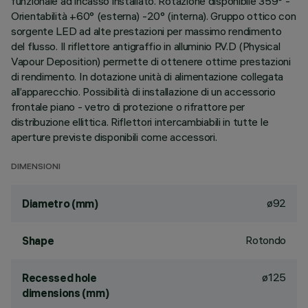
funzionale ad incasso installato. Rotazione disponibile 359° -
Orientabilità +60° (esterna) -20° (interna). Gruppo ottico con
sorgente LED ad alte prestazioni per massimo rendimento
del flusso. Il riflettore antigraffio in alluminio P.V.D (Physical
Vapour Deposition) permette di ottenere ottime prestazioni
di rendimento. In dotazione unità di alimentazione collegata
all’apparecchio. Possibilità di installazione di un accessorio
frontale piano - vetro di protezione o rifrattore per
distribuzione ellittica. Riflettori intercambiabili in tutte le
aperture previste disponibili come accessori.
DIMENSIONI
ø92
Diametro (mm)
Rotondo
Shape
ø125
Recessed hole
dimensions (mm)