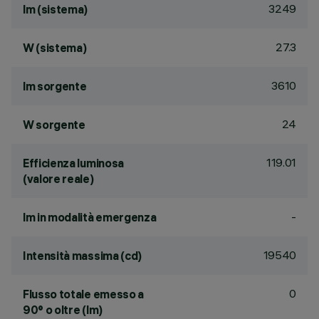
3249
lm (sistema)
27.3
W (sistema)
3610
lm sorgente
24
W sorgente
119.01
Efficienza luminosa
(valore reale)
-
lm in modalità emergenza
19540
Intensità massima (cd)
0
Flusso totale emesso a
90° o oltre (lm)