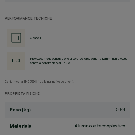
PERFORMANCE TECNICHE
Classe II
Protetto contro la penetrazione di corpi solidi superiori a 12 mm, non protetto
contro la penetrazione di liquidi.
Conforme alla EN60598-1 e alle normative pertinenti.
PROPRIETÀ FISICHE
0.69
Peso (kg)
Alluminio e termoplastico
Materiale