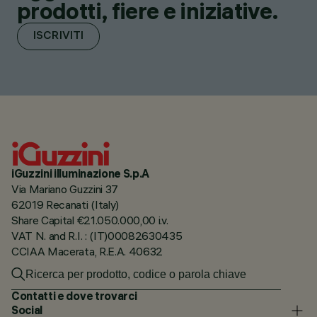
prodotti, fiere e iniziative.
ISCRIVITI
iGuzzini illuminazione S.p.A
Via Mariano Guzzini 37
62019 Recanati (Italy)
Share Capital €21.050.000,00 i.v.
VAT N. and R.I. : (IT)00082630435
CCIAA Macerata, R.E.A. 40632
Contatti e dove trovarci
Social