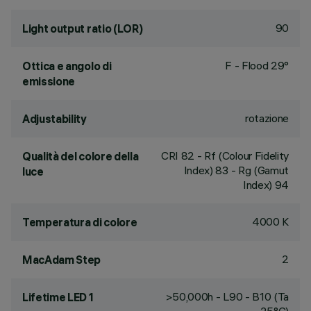
90
Light output ratio (LOR)
F - Flood 29°
Ottica e angolo di
emissione
rotazione
Adjustability
CRI
82
- Rf (Colour Fidelity
Qualità del colore della
Index) 83 - Rg (Gamut
luce
Index) 94
4000 K
Temperatura di colore
2
MacAdam Step
>50,000h - L90 - B10 (Ta
Lifetime LED 1