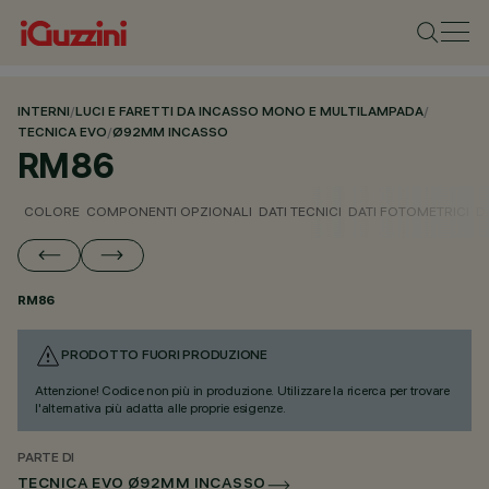
INTERNI
/
LUCI E FARETTI DA INCASSO MONO E MULTILAMPADA
/
TECNICA EVO
/
Ø92MM INCASSO
RM86
COLORE
COMPONENTI OPZIONALI
DATI TECNICI
DATI FOTOMETRICI
D
RM86
PRODOTTO FUORI PRODUZIONE
Attenzione! Codice non più in produzione. Utilizzare la ricerca per trovare
l'alternativa più adatta alle proprie esigenze.
PARTE DI
TECNICA EVO Ø92MM INCASSO