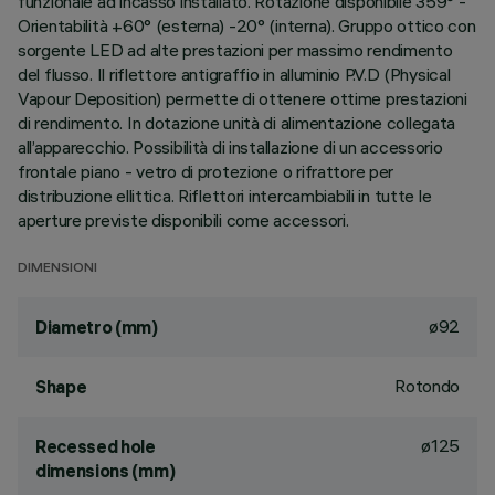
funzionale ad incasso installato. Rotazione disponibile 359° -
Orientabilità +60° (esterna) -20° (interna). Gruppo ottico con
sorgente LED ad alte prestazioni per massimo rendimento
del flusso. Il riflettore antigraffio in alluminio P.V.D (Physical
Vapour Deposition) permette di ottenere ottime prestazioni
di rendimento. In dotazione unità di alimentazione collegata
all’apparecchio. Possibilità di installazione di un accessorio
frontale piano - vetro di protezione o rifrattore per
distribuzione ellittica. Riflettori intercambiabili in tutte le
aperture previste disponibili come accessori.
DIMENSIONI
ø92
Diametro (mm)
Rotondo
Shape
ø125
Recessed hole
dimensions (mm)