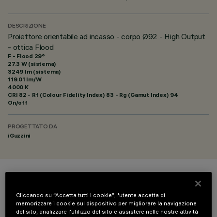
DESCRIZIONE
Proiettore orientabile ad incasso - corpo Ø92 - High Output
- ottica Flood
F - Flood 29°
27.3 W (sistema)
3249 lm (sistema)
119.01 lm/W
4000 K
CRI
82
- Rf (Colour Fidelity Index) 83 - Rg (Gamut Index) 94
On/off
PROGETTATO DA
iGuzzini
COLORE
Cliccando su “Accetta tutti i cookie”, l'utente accetta di
memorizzare i cookie sul dispositivo per migliorare la navigazione
del sito, analizzare l'utilizzo del sito e assistere nelle nostre attività