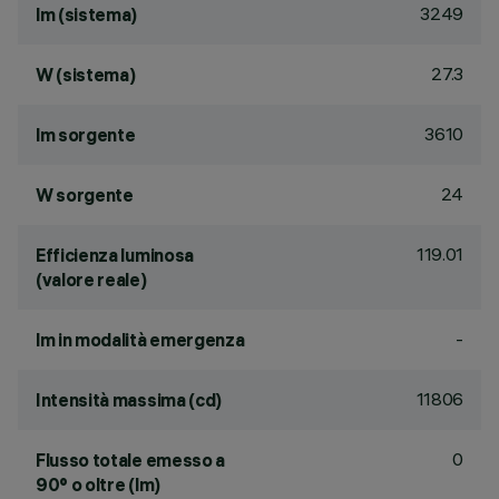
3249
lm (sistema)
27.3
W (sistema)
3610
lm sorgente
24
W sorgente
119.01
Efficienza luminosa
(valore reale)
-
lm in modalità emergenza
11806
Intensità massima (cd)
0
Flusso totale emesso a
90° o oltre (lm)