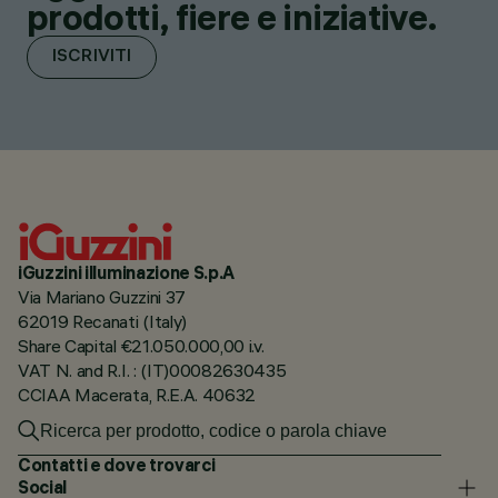
prodotti, fiere e iniziative.
ISCRIVITI
iGuzzini illuminazione S.p.A
Via Mariano Guzzini 37
62019 Recanati (Italy)
Share Capital €21.050.000,00 i.v.
VAT N. and R.I. : (IT)00082630435
CCIAA Macerata, R.E.A. 40632
Contatti e dove trovarci
Social