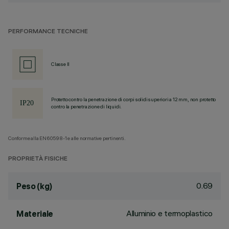
PERFORMANCE TECNICHE
Classe II
Protetto contro la penetrazione di corpi solidi superiori a 12 mm, non protetto
contro la penetrazione di liquidi.
Conforme alla EN60598-1 e alle normative pertinenti.
PROPRIETÀ FISICHE
0.69
Peso (kg)
Alluminio e termoplastico
Materiale