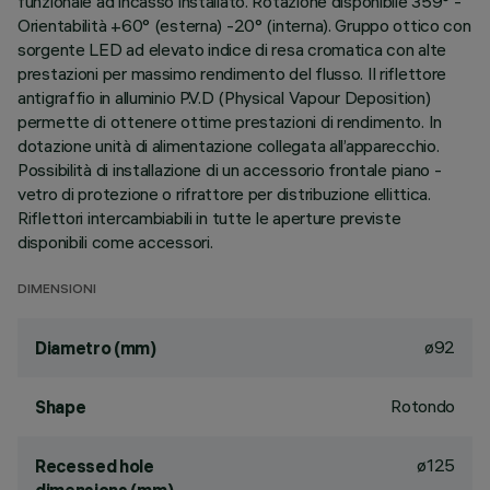
funzionale ad incasso installato. Rotazione disponibile 359° -
Orientabilità +60° (esterna) -20° (interna). Gruppo ottico con
sorgente LED ad elevato indice di resa cromatica con alte
prestazioni per massimo rendimento del flusso. Il riflettore
antigraffio in alluminio P.V.D (Physical Vapour Deposition)
permette di ottenere ottime prestazioni di rendimento. In
dotazione unità di alimentazione collegata all’apparecchio.
Possibilità di installazione di un accessorio frontale piano -
vetro di protezione o rifrattore per distribuzione ellittica.
Riflettori intercambiabili in tutte le aperture previste
disponibili come accessori.
DIMENSIONI
ø92
Diametro (mm)
Rotondo
Shape
ø125
Recessed hole