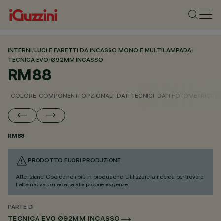
INTERNI
/
LUCI E FARETTI DA INCASSO MONO E MULTILAMPADA
/
TECNICA EVO
/
Ø92MM INCASSO
RM88
COLORE
COMPONENTI OPZIONALI
DATI TECNICI
DATI FOTOMETRICI
D
RM88
PRODOTTO FUORI PRODUZIONE
Attenzione! Codice non più in produzione. Utilizzare la ricerca per trovare
l'alternativa più adatta alle proprie esigenze.
PARTE DI
TECNICA EVO Ø92MM INCASSO