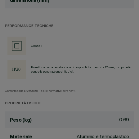
dimensions (mm)
PERFORMANCE TECNICHE
Classe II
Protetto contro la penetrazione di corpi solidi superiori a 12 mm, non protetto
contro la penetrazione di liquidi.
Conforme alla EN60598-1 e alle normative pertinenti.
PROPRIETÀ FISICHE
0.69
Peso (kg)
Alluminio e termoplastico
Materiale