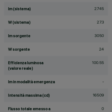
2745
lm (sistema)
27.3
W (sistema)
3050
lm sorgente
24
W sorgente
100.55
Efficienza luminosa
(valore reale)
-
lm in modalità emergenza
16509
Intensità massima (cd)
0
Flusso totale emesso a