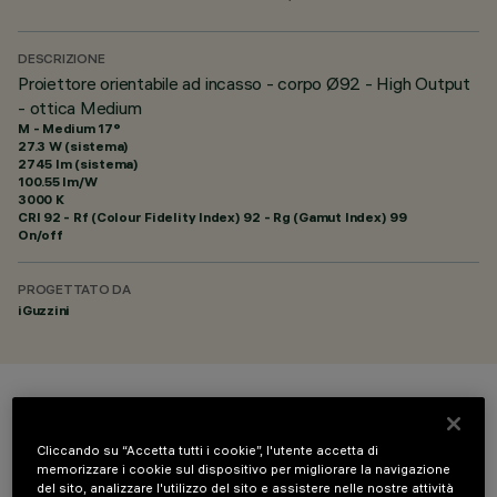
DESCRIZIONE
Proiettore orientabile ad incasso - corpo Ø92 - High Output
- ottica Medium
M - Medium 17°
27.3 W (sistema)
2745 lm (sistema)
100.55 lm/W
3000 K
CRI
92
- Rf (Colour Fidelity Index) 92 - Rg (Gamut Index) 99
On/off
PROGETTATO DA
iGuzzini
COLORE
Cliccando su “Accetta tutti i cookie”, l'utente accetta di
memorizzare i cookie sul dispositivo per migliorare la navigazione
del sito, analizzare l'utilizzo del sito e assistere nelle nostre attività