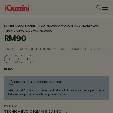
INTERNI
/
LUCI E FARETTI DA INCASSO MONO E MULTILAMPADA
/
TECNICA EVO
/
Ø92MM INCASSO
RM90
COLORE
COMPONENTI OPZIONALI
DATI TECNICI
DATI FOTOMETRICI
D
RM90
PRODOTTO FUORI PRODUZIONE
Attenzione! Codice non più in produzione. Utilizzare la ricerca per trovare
l'alternativa più adatta alle proprie esigenze.
PARTE DI
TECNICA EVO Ø92MM INCASSO