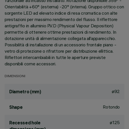
funzionale ad incasso installato. Rotazione disponibile 359° -
Orientabilità +60° (esterna) -20° (interna). Gruppo ottico con
sorgente LED ad elevato indice di resa cromatica con alte
prestazioni per massimo rendimento del flusso. Il riflettore
antigraffio in alluminio P.V.D (Physical Vapour Deposition)
permette di ottenere ottime prestazioni di rendimento. In
dotazione unità di alimentazione collegata all’apparecchio.
Possibilità di installazione di un accessorio frontale piano -
vetro di protezione o rifrattore per distribuzione ellittica.
Riflettori intercambiabili in tutte le aperture previste
disponibili come accessori.
DIMENSIONI
ø92
Diametro (mm)
Rotondo
Shape
ø125
Recessed hole