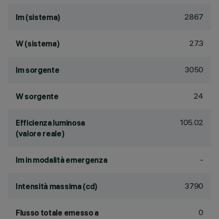
2867
lm (sistema)
27.3
W (sistema)
3050
lm sorgente
24
W sorgente
105.02
Efficienza luminosa
(valore reale)
-
lm in modalità emergenza
3790
Intensità massima (cd)
0
Flusso totale emesso a