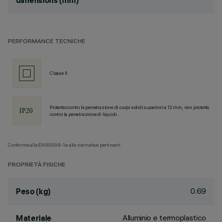
dimensions (mm)
PERFORMANCE TECNICHE
Classe II
Protetto contro la penetrazione di corpi solidi superiori a 12 mm, non protetto
contro la penetrazione di liquidi.
Conforme alla EN60598-1 e alle normative pertinenti.
PROPRIETÀ FISICHE
0.69
Peso (kg)
Alluminio e termoplastico
Materiale