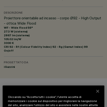
DESCRIZIONE
Proiettore orientabile ad incasso - corpo Ø92 - High Output
- ottica Wide Flood
WF - Wide Flood 56°
27.3 W (sistema)
2867 lm (sistema)
105.02 lm/W
3000 K
CRI
92
- Rf (Colour Fidelity Index) 92 - Rg (Gamut Index) 99
On/off
PROGETTATO DA
iGuzzini
COLORE
Cliccando su “Accetta tutti i cookie”, l'utente accetta di
memorizzare i cookie sul dispositivo per migliorare la navigazione
del sito, analizzare l'utilizzo del sito e assistere nelle nostre attività